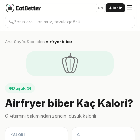
☰
EN
⬇
İndir
🔍
Ana Sayfa
Sebzeler
Airfryer biber
›
›
🫑
Düşük GI
●
Airfryer biber Kaç Kalori?
C vitamini bakımından zengin, düşük kalorili
KALORİ
GI