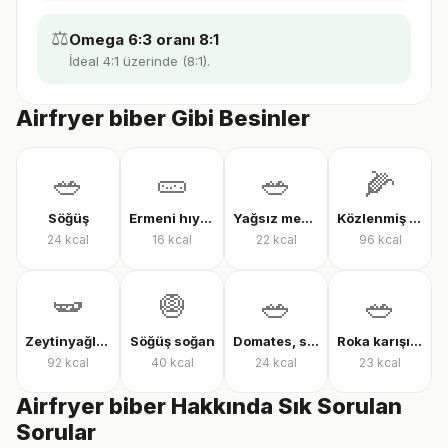
⚖️
Omega 6:3 oranı 8:1
İdeal 4:1 üzerinde (8:1).
Airfryer biber Gibi Besinler
🥗
🥒
🥗
🌽
Söğüş
Ermeni hıyarı
Yağsız mevsim salatası
Közlenmiş mısır
24
kcal
16
kcal
22
kcal
96
kcal
🫛
🧅
🥗
🥗
Zeytinyağlı çalı fasulyesi
Söğüş soğan
Domates, salatalık ve biber salatası
Roka karışık yeşillik
92
kcal
40
kcal
24
kcal
23
kcal
Airfryer biber Hakkında Sık Sorulan
Sorular