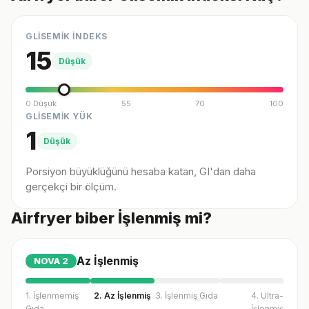
GLİSEMİK İNDEKS
15
Düşük
0 Düşük
55
70
100
GLİSEMİK YÜK
1
Düşük
Porsiyon büyüklüğünü hesaba katan, GI'dan daha
gerçekçi bir ölçüm.
Airfryer biber İşlenmiş mi?
Az İşlenmiş
NOVA
2
1. İşlenmemiş
2. Az İşlenmiş
3. İşlenmiş Gıda
4. Ultra-
Gıda
İşlenmiş