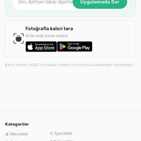
Uygulamada Sor
Fotoğrafla kalori tara
AI ile anlık besin analizi
Besin verileri USDA FoodData Central ve bilimsel kaynaklardan derlenmiştir.
Kategoriler
🥤
İçecekler
🍎
Meyveler