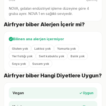
NOVA, gıdaları endüstriyel işleme düzeyine göre 4
gruba ayırır. NOVA 1 en sağlıklı seviyedir.
Airfryer biber Alerjen İçerir mi?
Bilinen ana alerjen içermiyor
✓
Gluten yok
Laktoz yok
Yumurta yok
Yer fıstığı yok
Sert kabuklu yok
Balık yok
Soya yok
Susam yok
Airfryer biber Hangi Diyetlere Uygun?
Vegan
✓ Uygun