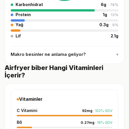
Karbonhidrat
6
g
·
78
%
Protein
1
g
·
13
%
Yağ
0.3
g
·
9
%
Lif
2.1
g
Makro besinler ne anlama geliyor?
▾
Airfryer biber Hangi Vitaminleri
İçerir?
Vitaminler
C Vitamini
92
mg
·
102
%
GDV
B6
0.27
mg
·
16
%
GDV