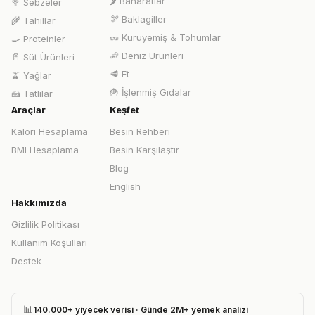
🌶️
Baharatlar
🥦
Sebzeler
🫘
Baklagiller
🌾
Tahıllar
🥜
Kuruyemiş & Tohumlar
🍳
Proteinler
🦐
Deniz Ürünleri
🥛
Süt Ürünleri
🥩
Et
🫒
Yağlar
🍟
İşlenmiş Gıdalar
🍰
Tatlılar
Araçlar
Keşfet
Kalori Hesaplama
Besin Rehberi
BMI Hesaplama
Besin Karşılaştır
Blog
English
Hakkımızda
Gizlilik Politikası
Kullanım Koşulları
Destek
📊
140.000+ yiyecek verisi · Günde 2M+ yemek analizi