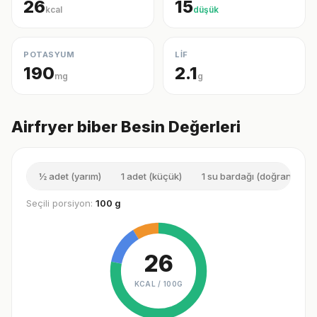
26
15
kcal
düşük
POTASYUM
LİF
190
2.1
mg
g
Airfryer biber Besin Değerleri
½ adet (yarım)
1 adet (küçük)
1 su bardağı (doğranmış)
Seçili porsiyon:
100 g
26
KCAL /
100G