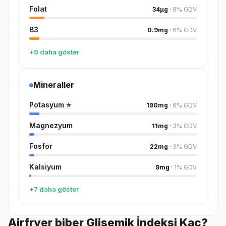
Folat
34
µg
·
9
%
GDV
B3
0.9
mg
·
6
%
GDV
+9 daha göster
Mineraller
Potasyum
⭐
190
mg
·
6
%
GDV
Magnezyum
11
mg
·
3
%
GDV
Fosfor
22
mg
·
3
%
GDV
Kalsiyum
9
mg
·
1
%
GDV
+7 daha göster
Airfryer biber Glisemik İndeksi Kaç?