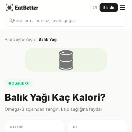
☰
EN
⬇
İndir
🔍
Ana Sayfa
Yağlar
Balık Yağı
›
›
🛢️
Düşük GI
●
Balık Yağı Kaç Kalori?
Omega-3 açısından zengin, kalp sağlığına faydalı
KALORİ
GI