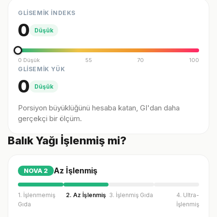
GLİSEMİK İNDEKS
0
Düşük
0 Düşük
55
70
100
GLİSEMİK YÜK
0
Düşük
Porsiyon büyüklüğünü hesaba katan, GI'dan daha
gerçekçi bir ölçüm.
Balık Yağı İşlenmiş mi?
Az İşlenmiş
NOVA
2
1. İşlenmemiş
2. Az İşlenmiş
3. İşlenmiş Gıda
4. Ultra-
Gıda
İşlenmiş