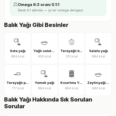
⚖️
Omega 6:3 oranı 0.1:1
İdeal 4:1 altında — iyi bir omega dengesi.
Balık Yağı Gibi Besinler
🫗
🥗
🫑
🫗
Sote yağı
Yağlı salata sosu
Tereyağlı biber sosu
Salata yağı
884
kcal
450
kcal
312
kcal
884
kcal
🧈
🫗
🛢️
🥗
Tereyağlı pul biber sosu
Yemek yağı
Kızartma Yağı
Zeytinyağlı salata sosu
717
kcal
884
kcal
884
kcal
480
kcal
Balık Yağı Hakkında Sık Sorulan
Sorular