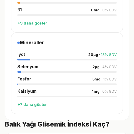
B1
0
mg
·
0
%
GDV
+9 daha göster
Mineraller
İyot
20
µg
·
13
%
GDV
Selenyum
2
µg
·
4
%
GDV
Fosfor
5
mg
·
1
%
GDV
Kalsiyum
1
mg
·
0
%
GDV
+7 daha göster
Balık Yağı Glisemik İndeksi Kaç?