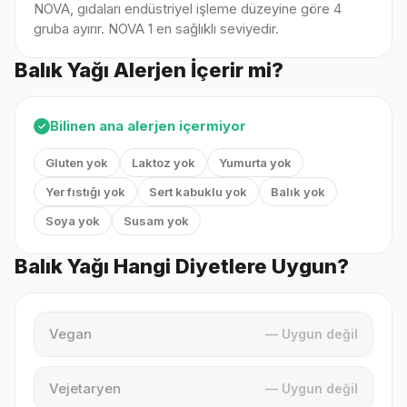
NOVA, gıdaları endüstriyel işleme düzeyine göre 4
gruba ayırır. NOVA 1 en sağlıklı seviyedir.
Balık Yağı Alerjen İçerir mi?
Bilinen ana alerjen içermiyor
✓
Gluten yok
Laktoz yok
Yumurta yok
Yer fıstığı yok
Sert kabuklu yok
Balık yok
Soya yok
Susam yok
Balık Yağı Hangi Diyetlere Uygun?
Vegan
— Uygun değil
Vejetaryen
— Uygun değil