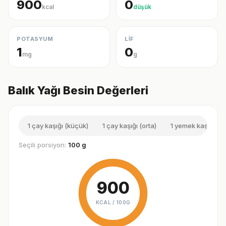
900
0
kcal
düşük
POTASYUM
LİF
1
0
mg
g
Balık Yağı Besin Değerleri
1 çay kaşığı (küçük)
1 çay kaşığı (orta)
1 yemek kaşığı (k
Seçili porsiyon:
100 g
900
KCAL /
100G