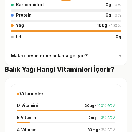
Karbonhidrat
0
g
·
0
%
Protein
0
g
·
0
%
Yağ
100
g
·
100
%
Lif
0
g
Makro besinler ne anlama geliyor?
▾
Balık Yağı Hangi Vitaminleri İçerir?
Vitaminler
D Vitamini
20
µg
·
100
%
GDV
E Vitamini
2
mg
·
13
%
GDV
A Vitamini
30
mg
·
3
%
GDV