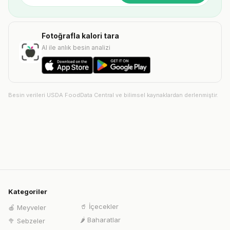
Fotoğrafla kalori tara
AI ile anlık besin analizi
Besin verileri USDA FoodData Central ve bilimsel kaynaklardan derlenmiştir.
Kategoriler
🥤
İçecekler
🍎
Meyveler
🌶️
Baharatlar
🥦
Sebzeler