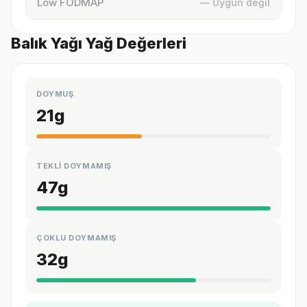
Low FODMAP
— Uygun değil
Balık Yağı Yağ Değerleri
DOYMUŞ
21
g
TEKLİ DOYMAMIŞ
47
g
ÇOKLU DOYMAMIŞ
32
g