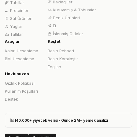
🫘
Baklagiller
🌾
Tahıllar
🥜
Kuruyemiş & Tohumlar
🍳
Proteinler
🦐
Deniz Ürünleri
🥛
Süt Ürünleri
🥩
Et
🫒
Yağlar
🍟
İşlenmiş Gıdalar
🍰
Tatlılar
Araçlar
Keşfet
Kalori Hesaplama
Besin Rehberi
BMI Hesaplama
Besin Karşılaştır
English
Hakkımızda
Gizlilik Politikası
Kullanım Koşulları
Destek
📊
140.000+ yiyecek verisi · Günde 2M+ yemek analizi