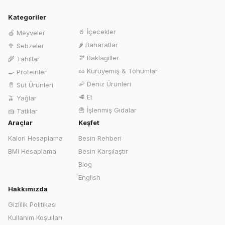
Kategoriler
🥤
İçecekler
🍎
Meyveler
🌶️
Baharatlar
🥦
Sebzeler
🫘
Baklagiller
🌾
Tahıllar
🥜
Kuruyemiş & Tohumlar
🍳
Proteinler
🦐
Deniz Ürünleri
🥛
Süt Ürünleri
🥩
Et
🫒
Yağlar
🍟
İşlenmiş Gıdalar
🍰
Tatlılar
Araçlar
Keşfet
Kalori Hesaplama
Besin Rehberi
BMI Hesaplama
Besin Karşılaştır
Blog
English
Hakkımızda
Gizlilik Politikası
Kullanım Koşulları