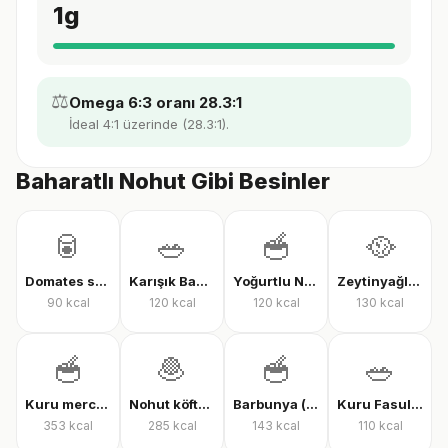
1
g
⚖️
Omega 6:3 oranı 28.3:1
İdeal 4:1 üzerinde (28.3:1).
Baharatlı Nohut Gibi Besinler
🥫
🥗
🥣
🥘
Domates soslu kuru fasulye
Karışık Baklagil Salatası
Yoğurtlu Nohut
Zeytinyağlı kuru fasulye
90
kcal
120
kcal
120
kcal
130
kcal
🥣
🧆
🥣
🥗
Kuru mercimek
Nohut köftesi
Barbunya (pişmiş)
Kuru Fasulye Salatası
353
kcal
285
kcal
143
kcal
110
kcal