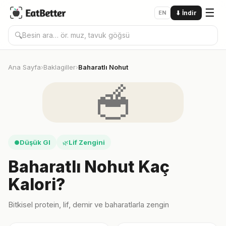
☰
EN
⬇
İndir
🔍
Ana Sayfa
Baklagiller
Baharatlı Nohut
›
›
🥣
Düşük GI
Lif Zengini
●
🌿
Baharatlı Nohut Kaç
Kalori?
Bitkisel protein, lif, demir ve baharatlarla zengin