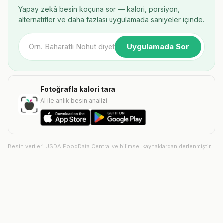
Yapay zekâ besin koçuna sor — kalori, porsiyon,
alternatifler ve daha fazlası uygulamada saniyeler içinde.
Uygulamada Sor
Fotoğrafla kalori tara
AI ile anlık besin analizi
Besin verileri USDA FoodData Central ve bilimsel kaynaklardan derlenmiştir.