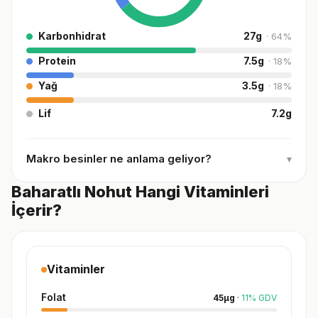
Karbonhidrat
27
g
·
64
%
Protein
7.5
g
·
18
%
Yağ
3.5
g
·
18
%
Lif
7.2
g
Makro besinler ne anlama geliyor?
▾
Baharatlı Nohut Hangi Vitaminleri
İçerir?
Vitaminler
Folat
45
µg
·
11
%
GDV