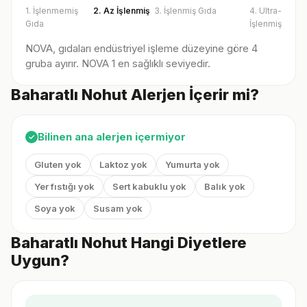
1. İşlenmemiş
2. Az İşlenmiş
3. İşlenmiş Gıda
4. Ultra-
Gıda
İşlenmiş
NOVA, gıdaları endüstriyel işleme düzeyine göre 4
gruba ayırır. NOVA 1 en sağlıklı seviyedir.
Baharatlı Nohut Alerjen İçerir mi?
Bilinen ana alerjen içermiyor
✓
Gluten yok
Laktoz yok
Yumurta yok
Yer fıstığı yok
Sert kabuklu yok
Balık yok
Soya yok
Susam yok
Baharatlı Nohut Hangi Diyetlere
Uygun?