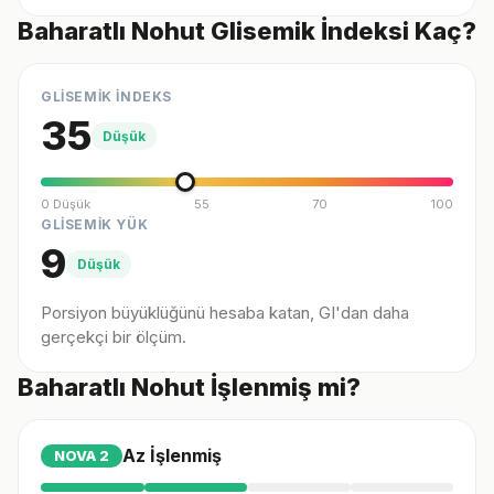
Baharatlı Nohut Glisemik İndeksi Kaç?
GLİSEMİK İNDEKS
35
Düşük
0 Düşük
55
70
100
GLİSEMİK YÜK
9
Düşük
Porsiyon büyüklüğünü hesaba katan, GI'dan daha
gerçekçi bir ölçüm.
Baharatlı Nohut İşlenmiş mi?
Az İşlenmiş
NOVA
2