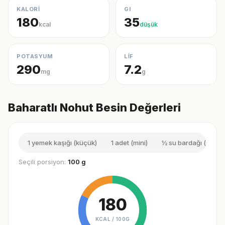
KALORİ
GI
180
35
kcal
düşük
POTASYUM
LİF
290
7.2
mg
g
Baharatlı Nohut Besin Değerleri
1 yemek kaşığı (küçük)
1 adet (mini)
½ su bardağı (küçük
Seçili porsiyon:
100 g
180
KCAL /
100G