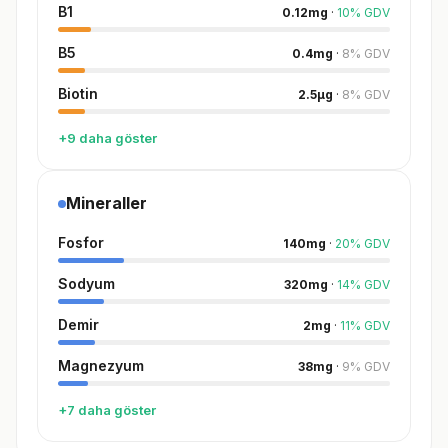
B1
0.12
mg
·
10
%
GDV
B5
0.4
mg
·
8
%
GDV
Biotin
2.5
µg
·
8
%
GDV
+9 daha göster
Mineraller
Fosfor
140
mg
·
20
%
GDV
Sodyum
320
mg
·
14
%
GDV
Demir
2
mg
·
11
%
GDV
Magnezyum
38
mg
·
9
%
GDV
+7 daha göster