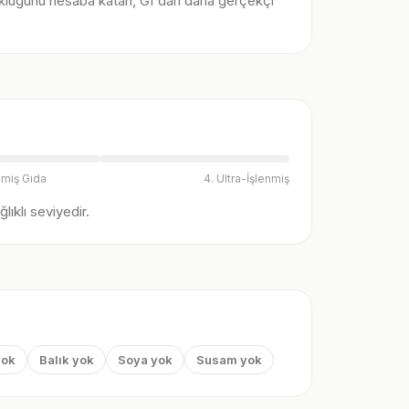
klüğünü hesaba katan, GI'dan daha gerçekçi
nmiş Gıda
4. Ultra-İşlenmiş
ıklı seviyedir.
yok
Balık yok
Soya yok
Susam yok