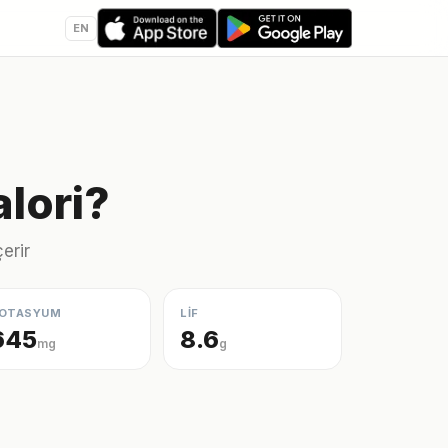
EN
lori?
erir
OTASYUM
LİF
645
8.6
mg
g