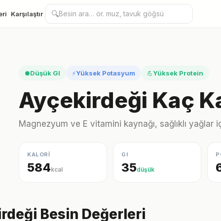
🔍
eri
Karşılaştır
Düşük GI
Yüksek Potasyum
Yüksek Protein
●
⚡
💪
Ayçekirdeği Kaç Ka
Magnezyum ve E vitamini kaynağı, sağlıklı yağlar iç
KALORİ
GI
P
584
35
kcal
düşük
rdeği Besin Değerleri