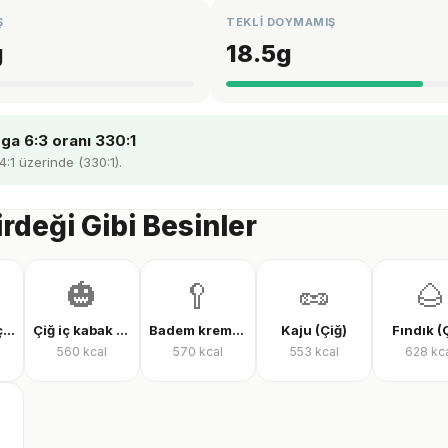
Ş
TEKLİ DOYMAMIŞ
g
18.5
g
a 6:3 oranı 330:1
4:1 üzerinde (330:1).
rdeği Gibi Besinler
🎃
🥄
🥜
🌰
Kabuklu ay çekirdeği
Çiğ iç kabak çekirdeği
Badem kreması
Kaju (Çiğ)
Fındık (
560
kcal
570
kcal
553
kcal
628
kc