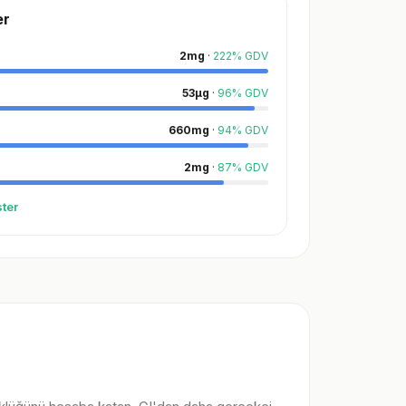
er
2
mg
·
222
%
GDV
53
µg
·
96
%
GDV
660
mg
·
94
%
GDV
2
mg
·
87
%
GDV
ter