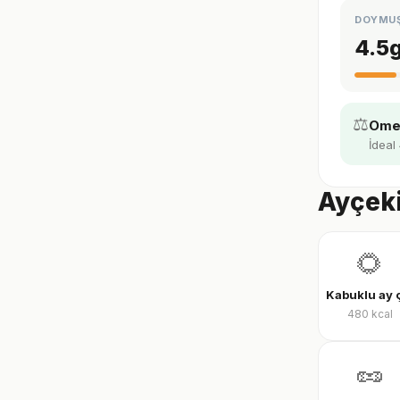
DOYMU
4.5
⚖️
Omeg
İdeal 
Ayçeki
🌻
480
kcal
🥜