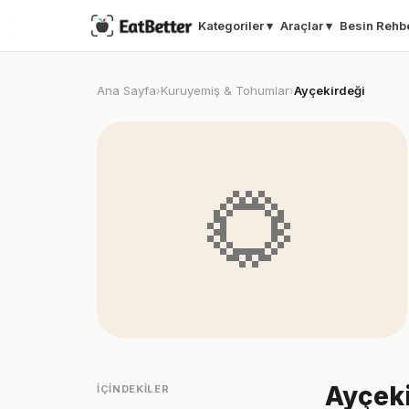
Kategoriler ▾
Araçlar ▾
Besin Rehb
Ana Sayfa
Kuruyemiş & Tohumlar
Ayçekirdeği
›
›
🌻
Ayçeki
İÇINDEKILER