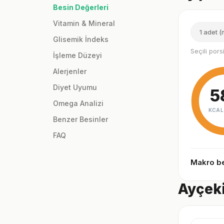
Besin Değerleri
Vitamin & Mineral
1 adet (
Glisemik İndeks
Seçili por
İşleme Düzeyi
Alerjenler
Diyet Uyumu
5
Omega Analizi
KCAL
Benzer Besinler
FAQ
Makro be
Ayçeki