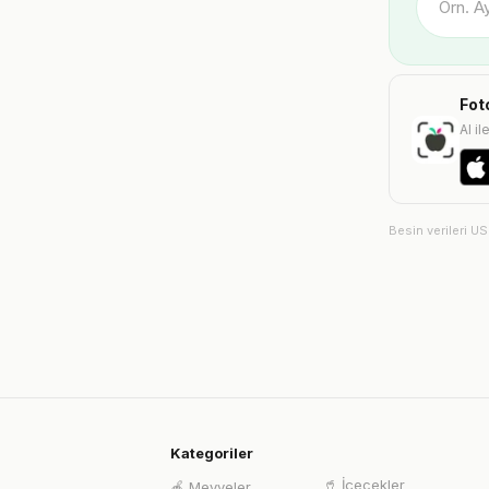
Fot
AI il
Besin verileri U
Kategoriler
🥤
İçecekler
🍎
Meyveler