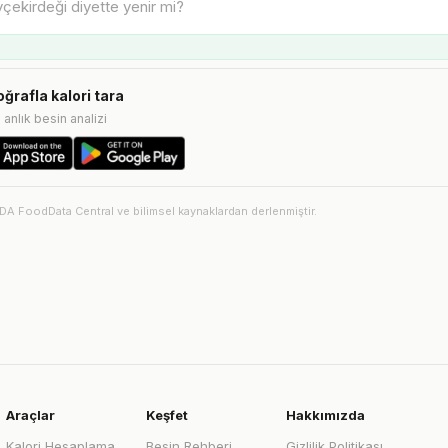
oğrafla kalori tara
e anlık besin analizi
SDA FoodData Central ve bilimsel kaynaklardan derlenmiştir.
Araçlar
Keşfet
Hakkımızda
Kalori Hesaplama
Besin Rehberi
Gizlilik Politikası