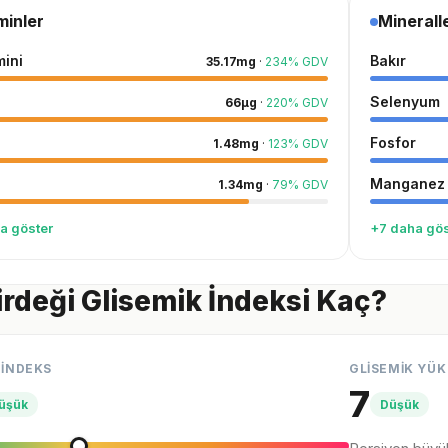
minler
Minerall
mini
Bakır
35.17
mg
·
234
%
GDV
Selenyum
66
µg
·
220
%
GDV
Fosfor
1.48
mg
·
123
%
GDV
Manganez
1.34
mg
·
79
%
GDV
a göster
+7 daha gös
rdeği Glisemik İndeksi Kaç?
 İNDEKS
GLİSEMİK YÜK
7
üşük
Düşük