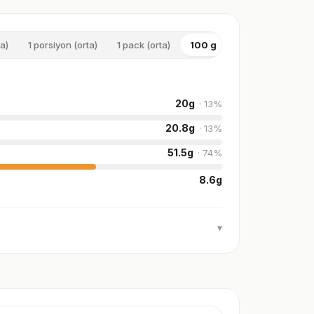
a)
1 porsiyon (orta)
1 pack (orta)
100 g
1 su bardağı (büy
20
g
·
13
%
20.8
g
·
13
%
51.5
g
·
74
%
8.6
g
▾