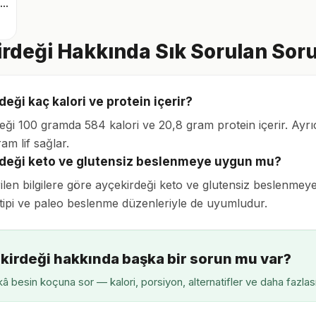
Antep fıstığı (kabuklu)
rdeği Hakkında Sık Sorulan Soru
eği kaç kalori ve protein içerir?
eği 100 gramda 584 kalori ve 20,8 gram protein içerir. Ayr
am lif sağlar.
deği keto ve glutensiz beslenmeye uygun mu?
rilen bilgilere göre ayçekirdeği keto ve glutensiz beslenme
tipi ve paleo beslenme düzenleriyle de uyumludur.
kirdeği hakkında başka bir sorun mu var?
â besin koçuna sor — kalori, porsiyon, alternatifler ve daha fazlas