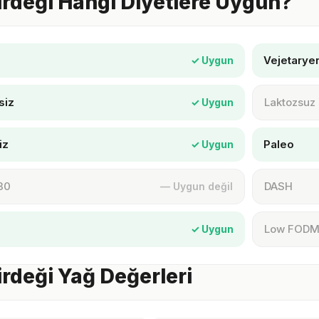
rdeği Hangi Diyetlere Uygun?
Vejetarye
✓ Uygun
siz
Laktozsuz
✓ Uygun
iz
Paleo
✓ Uygun
30
DASH
— Uygun değil
Low FOD
✓ Uygun
rdeği Yağ Değerleri