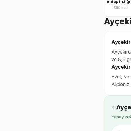
560
kcal
Ayçeki
Ayçekird
Ayçekird
ve 8,6 gr
Ayçekir
Evet, ve
Akdeniz 
✨
Ayçe
Yapay zek