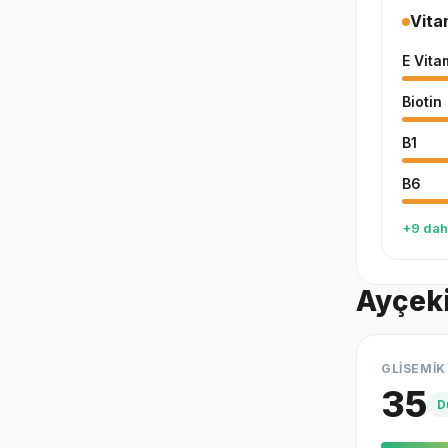
Vita
E Vita
Biotin
B1
B6
+9 dah
Ayçeki
GLİSEMİK
35
D