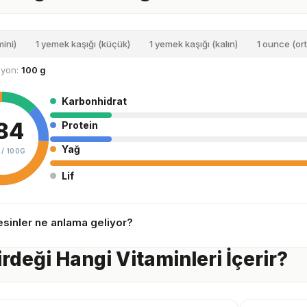
mini)
1 yemek kaşığı (küçük)
1 yemek kaşığı (kalın)
1 ounce (ort
siyon:
100 g
Karbonhidrat
84
Protein
Yağ
 /
100G
Lif
sinler ne anlama geliyor?
rdeği Hangi Vitaminleri İçerir?