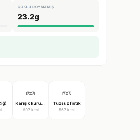
ÇOKLU DOYMAMIŞ
23.2
g
🥜
🥜
Çiğ)
Karışık kuruyemiş (kavrulmuş)
Tuzsuz fıstık
al
607
kcal
567
kcal