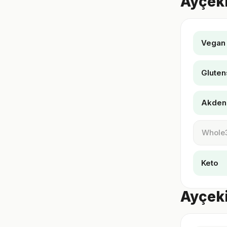
Ayçeki
Vegan
Gluten
Akden
Whole
Keto
Ayçeki