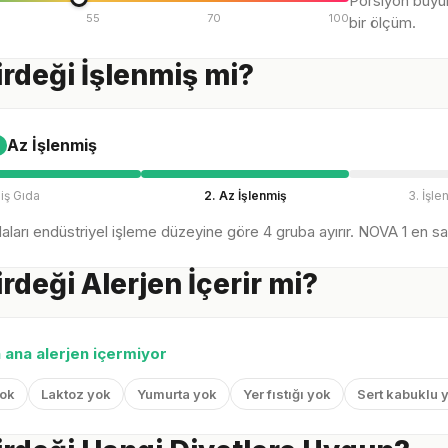
Porsiyon büyü
55
70
100
bir ölçüm.
rdeği İşlenmiş mi?
Az İşlenmiş
iş Gıda
2. Az İşlenmiş
3. İşle
ları endüstriyel işleme düzeyine göre 4 gruba ayırır. NOVA 1 en sağl
rdeği Alerjen İçerir mi?
n ana alerjen içermiyor
yok
Laktoz yok
Yumurta yok
Yer fıstığı yok
Sert kabuklu 