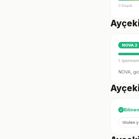
0 Düşük
Ayçeki
NOVA
2
1. İşlenmem
NOVA, gıda
Ayçeki
Biline
✓
Gluten 