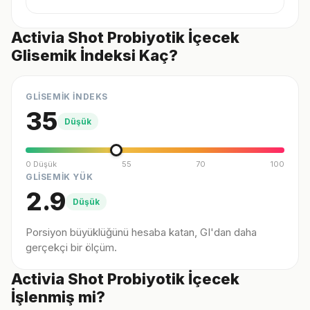
Activia Shot Probiyotik İçecek
Glisemik İndeksi Kaç?
GLİSEMİK İNDEKS
35
Düşük
0 Düşük
55
70
100
GLİSEMİK YÜK
2.9
Düşük
Porsiyon büyüklüğünü hesaba katan, GI'dan daha
gerçekçi bir ölçüm.
Activia Shot Probiyotik İçecek
İşlenmiş mi?