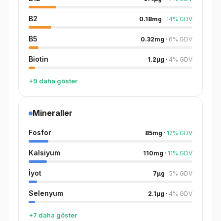
B2
0.18
mg
·
14
%
GDV
B5
0.32
mg
·
6
%
GDV
Biotin
1.2
µg
·
4
%
GDV
+9 daha göster
Mineraller
Fosfor
85
mg
·
12
%
GDV
Kalsiyum
110
mg
·
11
%
GDV
İyot
7
µg
·
5
%
GDV
Selenyum
2.1
µg
·
4
%
GDV
+7 daha göster