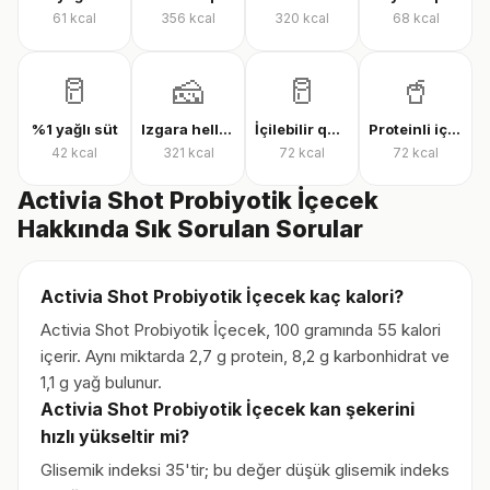
61
kcal
356
kcal
320
kcal
68
kcal
🥛
🧀
🥛
🥤
%1 yağlı süt
Izgara hellim
İçilebilir quark
Proteinli içilebilir quark
42
kcal
321
kcal
72
kcal
72
kcal
Activia Shot Probiyotik İçecek
Hakkında Sık Sorulan Sorular
Activia Shot Probiyotik İçecek kaç kalori?
Activia Shot Probiyotik İçecek, 100 gramında 55 kalori
içerir. Aynı miktarda 2,7 g protein, 8,2 g karbonhidrat ve
1,1 g yağ bulunur.
Activia Shot Probiyotik İçecek kan şekerini
hızlı yükseltir mi?
Glisemik indeksi 35'tir; bu değer düşük glisemik indeks