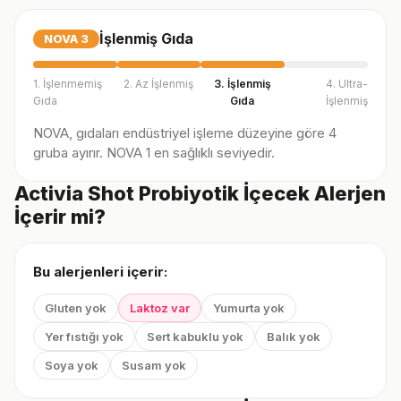
İşlenmiş Gıda
NOVA
3
1. İşlenmemiş
2. Az İşlenmiş
3. İşlenmiş
4. Ultra-
Gıda
Gıda
İşlenmiş
NOVA, gıdaları endüstriyel işleme düzeyine göre 4
gruba ayırır. NOVA 1 en sağlıklı seviyedir.
Activia Shot Probiyotik İçecek Alerjen
İçerir mi?
Bu alerjenleri içerir:
Gluten yok
Laktoz var
Yumurta yok
Yer fıstığı yok
Sert kabuklu yok
Balık yok
Soya yok
Susam yok