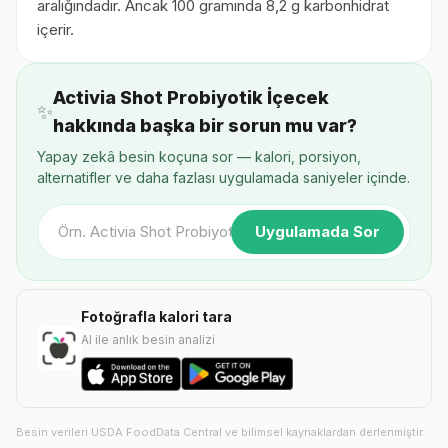
aralığındadır. Ancak 100 gramında 8,2 g karbonhidrat
içerir.
Activia Shot Probiyotik İçecek
✨
hakkında başka bir sorun mu var?
Yapay zekâ besin koçuna sor — kalori, porsiyon,
alternatifler ve daha fazlası uygulamada saniyeler içinde.
Uygulamada Sor
Fotoğrafla kalori tara
AI ile anlık besin analizi
Besin verileri USDA FoodData Central ve bilimsel kaynaklardan derlenmiştir.