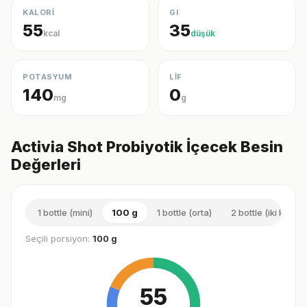
KALORİ
GI
55
35
kcal
düşük
POTASYUM
LİF
140
0
mg
g
Activia Shot Probiyotik İçecek Besin
Değerleri
1 bottle (mini)
100 g
1 bottle (orta)
2 bottle (iki katı)
Seçili porsiyon:
100 g
55