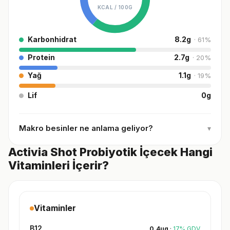
KCAL /
100G
Karbonhidrat
8.2
g
·
61
%
Protein
2.7
g
·
20
%
Yağ
1.1
g
·
19
%
Lif
0
g
Makro besinler ne anlama geliyor?
▾
Activia Shot Probiyotik İçecek Hangi
Vitaminleri İçerir?
Vitaminler
B12
0.4
µg
·
17
%
GDV