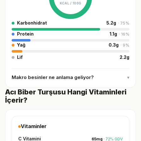
KCAL /
100G
Karbonhidrat
5.2
g
·
75
%
Protein
1.1
g
·
16
%
Yağ
0.3
g
·
9
%
Lif
2.2
g
Makro besinler ne anlama geliyor?
▾
Acı Biber Turşusu Hangi Vitaminleri
İçerir?
Vitaminler
C Vitamini
65
mg
·
72
%
GDV