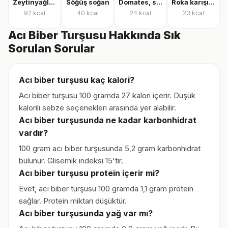
Zeytinyağlı çalı fasulyesi
Söğüş soğan
Domates, salatalık ve biber salatası
Roka karışık yeşillik
92
kcal
40
kcal
24
kcal
23
kcal
Acı Biber Turşusu Hakkında Sık
Sorulan Sorular
Acı biber turşusu kaç kalori?
Acı biber turşusu 100 gramda 27 kalori içerir. Düşük
kalorili sebze seçenekleri arasında yer alabilir.
Acı biber turşusunda ne kadar karbonhidrat
vardır?
100 gram acı biber turşusunda 5,2 gram karbonhidrat
bulunur. Glisemik indeksi 15'tir.
Acı biber turşusu protein içerir mi?
Evet, acı biber turşusu 100 gramda 1,1 gram protein
sağlar. Protein miktarı düşüktür.
Acı biber turşusunda yağ var mı?