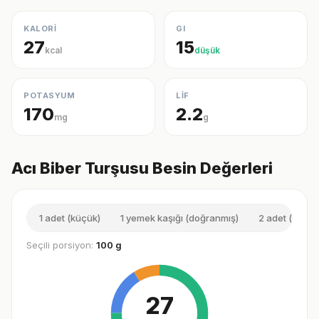
KALORİ
GI
27
15
kcal
düşük
POTASYUM
LİF
170
2.2
mg
g
Acı Biber Turşusu Besin Değerleri
1 adet (küçük)
1 yemek kaşığı (doğranmış)
2 adet (orta)
Seçili porsiyon:
100 g
27