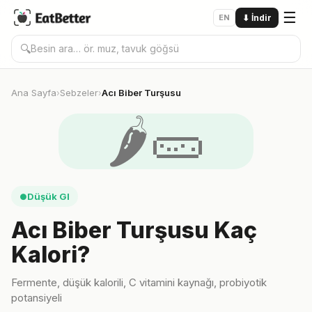
☰
EN
⬇
İndir
🔍
Ana Sayfa
Sebzeler
Acı Biber Turşusu
›
›
🌶️🥒
Düşük GI
●
Acı Biber Turşusu Kaç
Kalori?
Fermente, düşük kalorili, C vitamini kaynağı, probiyotik
potansiyeli