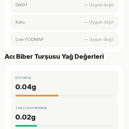
DASH
— Uygun değil
Keto
— Uygun değil
Low FODMAP
— Uygun değil
Acı Biber Turşusu Yağ Değerleri
DOYMUŞ
0.04
g
TEKLİ DOYMAMIŞ
0.02
g