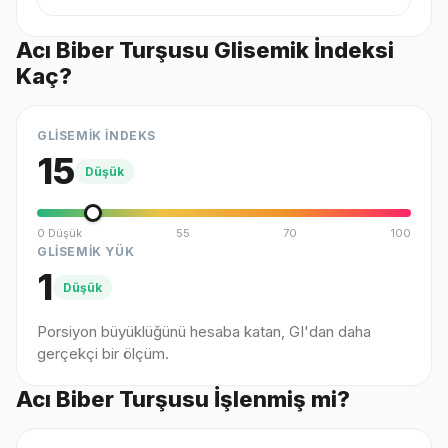
Acı Biber Turşusu Glisemik İndeksi
Kaç?
GLİSEMİK İNDEKS
15
Düşük
0 Düşük
55
70
100
GLİSEMİK YÜK
1
Düşük
Porsiyon büyüklüğünü hesaba katan, GI'dan daha
gerçekçi bir ölçüm.
Acı Biber Turşusu İşlenmiş mi?