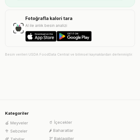
Fotoğrafla kalori tara
AI ile anlık besin analizi
Besin verileri USDA FoodData Central ve bilimsel kaynaklardan derlenmiştir.
Kategoriler
🥤
İçecekler
🍎
Meyveler
🌶️
Baharatlar
🥦
Sebzeler
🫘
Baklagiller
🌾
Tahıllar