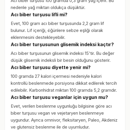
Acı biber turşusu 100 gramda 0,3 gram yağ içerir. Bu
nedenle yağ miktarı oldukça düşüktür.
Acı biber turşusu lifli mi?
Evet, 100 gram acı biber turşusunda 2,2 gram lif
bulunur. Lif içeriği, öğünlere sebze eşliği olarak
eklenmesini destekleyebilir.
Acı biber turşusunun glisemik indeksi kaçtır?
Acı biber turşusunun glisemik indeksi 15'tir. Bu değer
düşük glisemik indeksli bir besin olduğunu gösterir.
Acı biber turşusu diyette yenir mi?
100 gramda 27 kalori içermesi nedeniyle kalori
kontrollü beslenmede porsiyona dikkat edilerek tercih
edilebilir. Karbonhidrat miktarı 100 gramda 5,2 gramdır.
Acı biber turşusu veganlar için uygun mu?
Evet, verilen beslenme uygunluğu bilgisine göre acı
biber turşusu vegan ve vejetaryen beslenmeye
uygundur. Ayrıca omnivor, fleksitaryen, Paleo, Akdeniz
ve glutensiz beslenme ile de uyumludur.