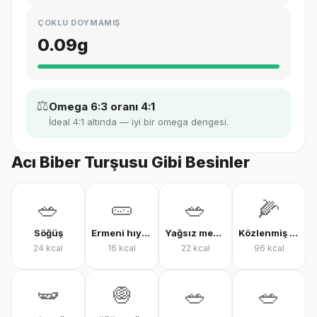
ÇOKLU DOYMAMIŞ
0.09
g
⚖️
Omega 6:3 oranı 4:1
İdeal 4:1 altında — iyi bir omega dengesi.
Acı Biber Turşusu Gibi Besinler
🥗
🥒
🥗
🌽
Söğüş
Ermeni hıyarı
Yağsız mevsim salatası
Közlenmiş mısır
24
kcal
16
kcal
22
kcal
96
kcal
🫛
🧅
🥗
🥗