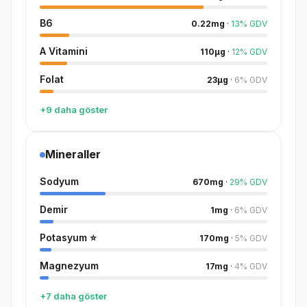
B6
0.22
mg
·
13
%
GDV
A Vitamini
110
µg
·
12
%
GDV
Folat
23
µg
·
6
%
GDV
+9 daha göster
Mineraller
Sodyum
670
mg
·
29
%
GDV
Demir
1
mg
·
6
%
GDV
Potasyum
⭐
170
mg
·
5
%
GDV
Magnezyum
17
mg
·
4
%
GDV
+7 daha göster