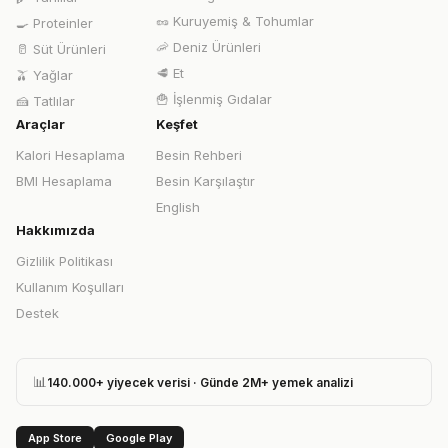
🥜
Kuruyemiş & Tohumlar
🍳
Proteinler
🦐
Deniz Ürünleri
🥛
Süt Ürünleri
🥩
Et
🫒
Yağlar
🍟
İşlenmiş Gıdalar
🍰
Tatlılar
Araçlar
Keşfet
Kalori Hesaplama
Besin Rehberi
BMI Hesaplama
Besin Karşılaştır
English
Hakkımızda
Gizlilik Politikası
Kullanım Koşulları
Destek
📊
140.000+ yiyecek verisi · Günde 2M+ yemek analizi
App Store
Google Play