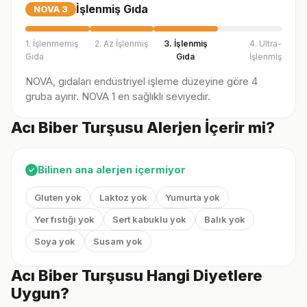
İşlenmiş Gıda
NOVA
3
1. İşlenmemiş
2. Az İşlenmiş
3. İşlenmiş
4. Ultra-
Gıda
Gıda
İşlenmiş
NOVA, gıdaları endüstriyel işleme düzeyine göre 4
gruba ayırır. NOVA 1 en sağlıklı seviyedir.
Acı Biber Turşusu Alerjen İçerir mi?
Bilinen ana alerjen içermiyor
✓
Gluten yok
Laktoz yok
Yumurta yok
Yer fıstığı yok
Sert kabuklu yok
Balık yok
Soya yok
Susam yok
Acı Biber Turşusu Hangi Diyetlere
Uygun?