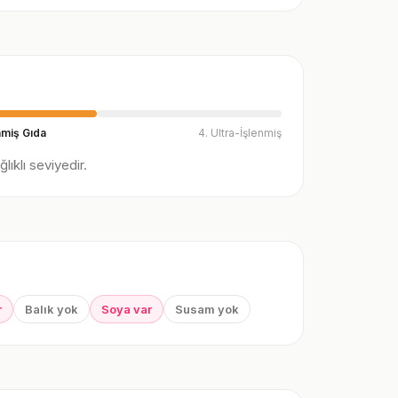
nmiş Gıda
4. Ultra-İşlenmiş
ıklı seviyedir.
r
Balık yok
Soya var
Susam yok