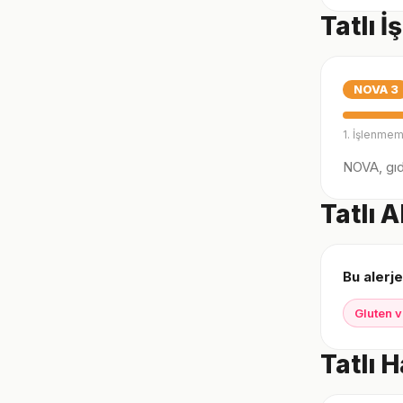
Tatlı 
NOVA
3
1. İşlenmem
NOVA, gıda
Tatlı A
Bu alerje
Gluten v
Tatlı 