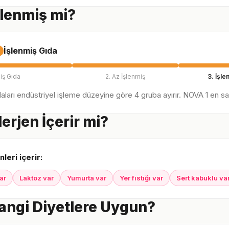
İşlenmiş mi?
İşlenmiş Gıda
iş Gıda
2. Az İşlenmiş
3. İşle
ları endüstriyel işleme düzeyine göre 4 gruba ayırır. NOVA 1 en sağl
lerjen İçerir mi?
nleri içerir:
ar
Laktoz var
Yumurta var
Yer fıstığı var
Sert kabuklu va
Hangi Diyetlere Uygun?