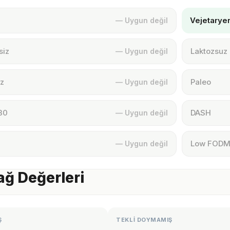
Vejetarye
— Uygun değil
siz
Laktozsuz
— Uygun değil
z
Paleo
— Uygun değil
30
DASH
— Uygun değil
Low FOD
— Uygun değil
Yağ Değerleri
Ş
TEKLİ DOYMAMIŞ