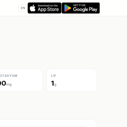
EN
OTASYUM
LİF
90
1
mg
g