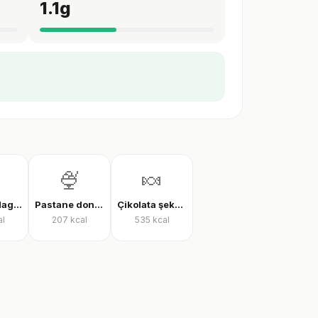
1.1
g
🍨
🍬
Bademli Magnum dondurma
Pastane dondurması
Çikolata şekeri
al
207
kcal
535
kcal