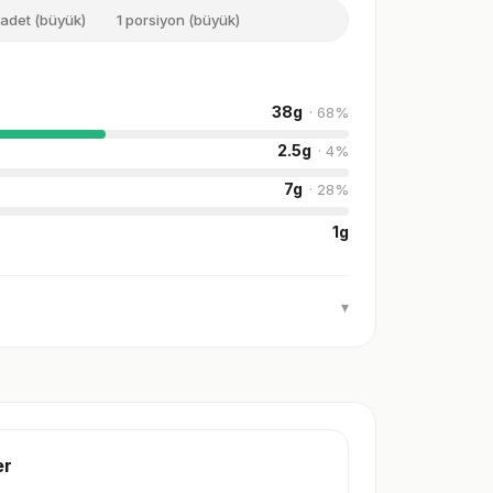
 adet (büyük)
1 porsiyon (büyük)
38
g
·
68
%
2.5
g
·
4
%
7
g
·
28
%
1
g
▾
er