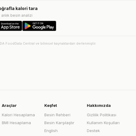
oğrafla kalori tara
e anlık besin analizi
SDA FoodData Central ve bilimsel kaynaklardan derlenmiştir.
Araçlar
Keşfet
Hakkımızda
Kalori Hesaplama
Besin Rehberi
Gizlilik Politikası
BMI Hesaplama
Besin Karşılaştır
Kullanım Koşulları
English
Destek