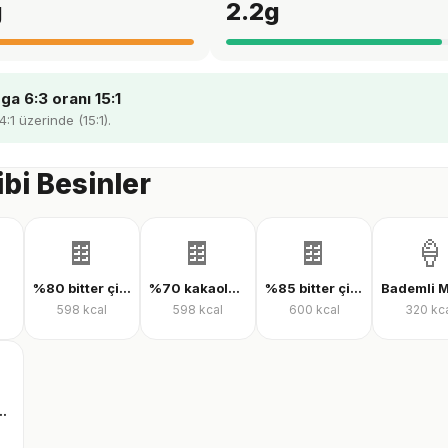
g
2.2
g
a 6:3 oranı 15:1
4:1 üzerinde (15:1).
ibi Besinler
🍫
🍫
🍫
🍦
%80 bitter çikolata
%70 kakaolu bitter çikolata
%85 bitter çikolata
598
kcal
598
kcal
600
kcal
320
kc
iç bademli dondurma