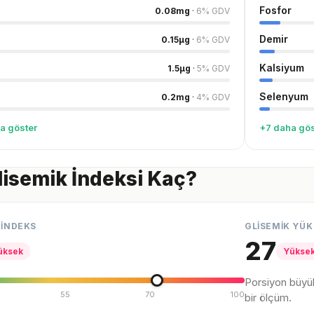
Fosfor
0.08
mg
·
6
%
GDV
Demir
0.15
µg
·
6
%
GDV
Kalsiyum
1.5
µg
·
5
%
GDV
Selenyum
0.2
mg
·
4
%
GDV
a göster
+7 daha gös
Glisemik İndeksi Kaç?
 İNDEKS
GLİSEMİK YÜK
27
üksek
Yükse
Porsiyon büyü
55
70
100
bir ölçüm.