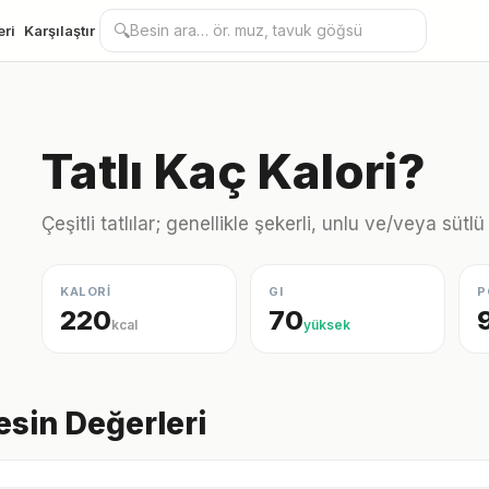
🔍
eri
Karşılaştır
Tatlı Kaç Kalori?
Çeşitli tatlılar; genellikle şekerli, unlu ve/veya sütlü
KALORİ
GI
P
220
70
kcal
yüksek
Besin Değerleri