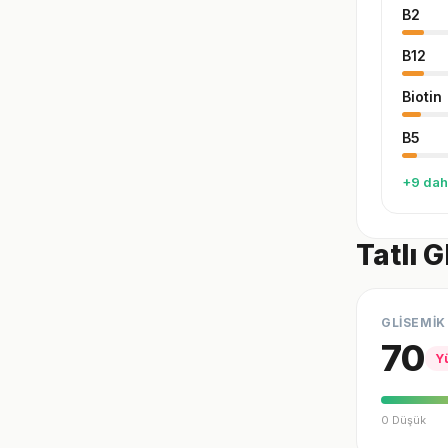
B2
B12
Biotin
B5
+9 dah
Tatlı 
GLİSEMİK
70
Y
0 Düşük