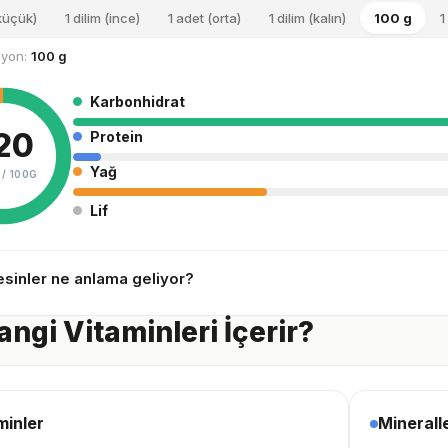
(küçük)
1 dilim (ince)
1 adet (orta)
1 dilim (kalın)
100 g
1
siyon:
100 g
Karbonhidrat
20
Protein
Yağ
 /
100G
Lif
sinler ne anlama geliyor?
angi Vitaminleri İçerir?
minler
Minerall