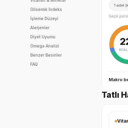
Vitamin & Mineral
1 adet 
Glisemik İndeks
Seçili por
İşleme Düzeyi
Alerjenler
Diyet Uyumu
2
Omega Analizi
KCAL
Benzer Besinler
FAQ
Makro be
Tatlı H
Vita