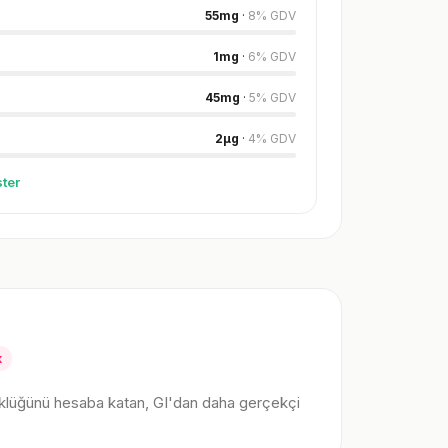
55
mg
·
8
%
GDV
1
mg
·
6
%
GDV
45
mg
·
5
%
GDV
2
µg
·
4
%
GDV
ter
k
klüğünü hesaba katan, GI'dan daha gerçekçi