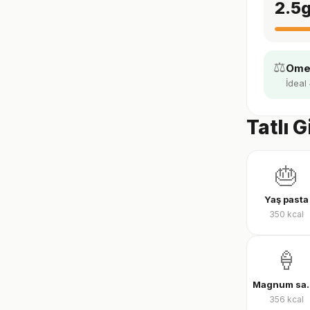
2.5
⚖️
Omeg
İdeal 
Tatlı G
🎂
Yaş pasta
350
kcal
🍦
Magnum sandv
356
kcal