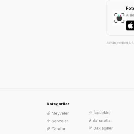
Fot
AI il
Besin verileri U
Kategoriler
🥤
İçecekler
🍎
Meyveler
🌶️
Baharatlar
🥦
Sebzeler
🫘
Baklagiller
🌾
Tahıllar