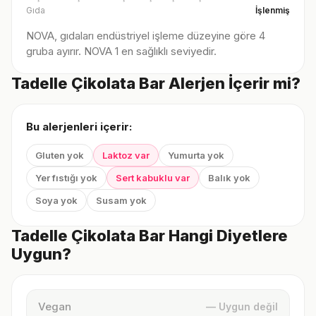
Gıda
İşlenmiş
NOVA, gıdaları endüstriyel işleme düzeyine göre 4
gruba ayırır. NOVA 1 en sağlıklı seviyedir.
Tadelle Çikolata Bar Alerjen İçerir mi?
Bu alerjenleri içerir:
Gluten yok
Laktoz var
Yumurta yok
Yer fıstığı yok
Sert kabuklu var
Balık yok
Soya yok
Susam yok
Tadelle Çikolata Bar Hangi Diyetlere
Uygun?
Vegan
— Uygun değil