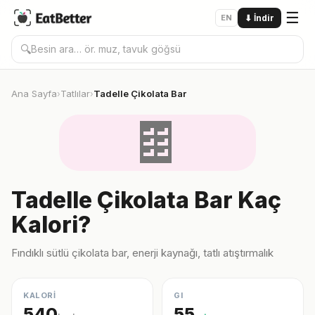
☰
EN
⬇
İndir
🔍
Ana Sayfa
Tatlılar
Tadelle Çikolata Bar
›
›
🍫
Tadelle Çikolata Bar Kaç
Kalori?
Fındıklı sütlü çikolata bar, enerji kaynağı, tatlı atıştırmalık
KALORİ
GI
540
55