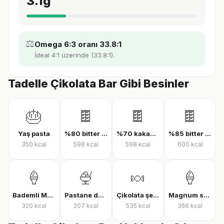
3.1
g
⚖️
Omega 6:3 oranı 33.8:1
İdeal 4:1 üzerinde (33.8:1).
Tadelle Çikolata Bar Gibi Besinler
🎂
🍫
🍫
🍫
Yaş pasta
%80 bitter çikolata
%70 kakaolu bitter çikolata
%85 bitter çikolata
350
kcal
598
kcal
598
kcal
600
kcal
🍦
🍨
🍬
🍦
Bademli Magnum dondurma
Pastane dondurması
Çikolata şekeri
Magnum sandviç bademli dondurma
320
kcal
207
kcal
535
kcal
356
kcal