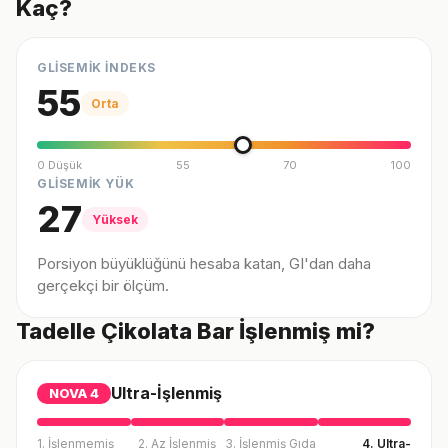
Kaç?
GLİSEMİK İNDEKS
55
Orta
0 Düşük
55
70
100
GLİSEMİK YÜK
27
Yüksek
Porsiyon büyüklüğünü hesaba katan, GI'dan daha
gerçekçi bir ölçüm.
Tadelle Çikolata Bar İşlenmiş mi?
Ultra-İşlenmiş
NOVA
4
1. İşlenmemiş
2. Az İşlenmiş
3. İşlenmiş Gıda
4. Ultra-