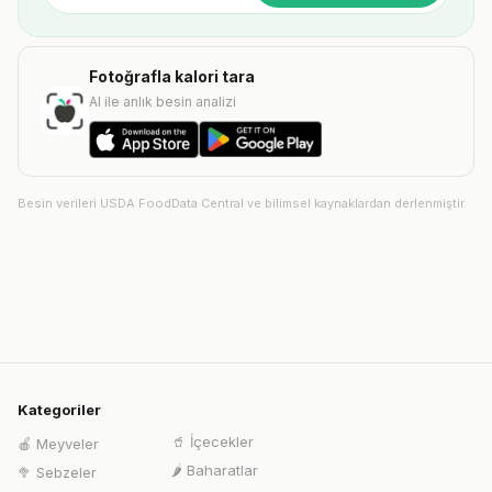
Fotoğrafla kalori tara
AI ile anlık besin analizi
Besin verileri USDA FoodData Central ve bilimsel kaynaklardan derlenmiştir.
Kategoriler
🥤
İçecekler
🍎
Meyveler
🌶️
Baharatlar
🥦
Sebzeler