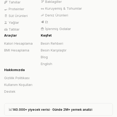
🫘
Baklagiller
🌾
Tahıllar
🥜
Kuruyemiş & Tohumlar
🍳
Proteinler
🦐
Deniz Ürünleri
🥛
Süt Ürünleri
🥩
Et
🫒
Yağlar
🍟
İşlenmiş Gıdalar
🍰
Tatlılar
Araçlar
Keşfet
Kalori Hesaplama
Besin Rehberi
BMI Hesaplama
Besin Karşılaştır
Blog
English
Hakkımızda
Gizlilik Politikası
Kullanım Koşulları
Destek
📊
140.000+ yiyecek verisi · Günde 2M+ yemek analizi