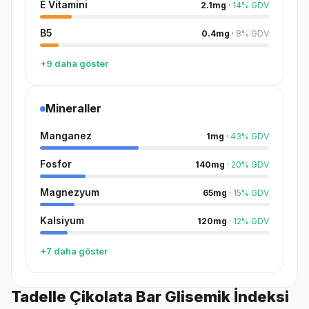
E Vitamini
2.1
mg
·
14
%
GDV
B5
0.4
mg
·
8
%
GDV
+9 daha göster
Mineraller
Manganez
1
mg
·
43
%
GDV
Fosfor
140
mg
·
20
%
GDV
Magnezyum
65
mg
·
15
%
GDV
Kalsiyum
120
mg
·
12
%
GDV
+7 daha göster
Tadelle Çikolata Bar Glisemik İndeksi