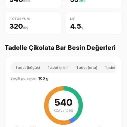
kcal
orta
POTASYUM
LİF
320
4.5
mg
g
Tadelle Çikolata Bar Besin Değerleri
1 adet (küçük)
1 adet (mini)
1 adet (orta)
1 adet (büyü
Seçili porsiyon:
100 g
540
KCAL /
100G