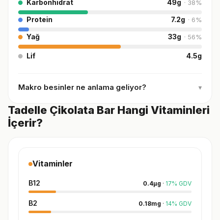
Karbonhidrat
49
g
·
38
%
Protein
7.2
g
·
6
%
Yağ
33
g
·
56
%
Lif
4.5
g
Makro besinler ne anlama geliyor?
▾
Tadelle Çikolata Bar Hangi Vitaminleri
İçerir?
Vitaminler
B12
0.4
µg
·
17
%
GDV
B2
0.18
mg
·
14
%
GDV