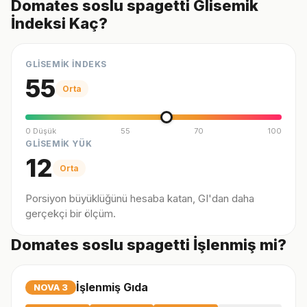
Domates soslu spagetti Glisemik
İndeksi Kaç?
GLİSEMİK İNDEKS
55
Orta
0 Düşük
55
70
100
GLİSEMİK YÜK
12
Orta
Porsiyon büyüklüğünü hesaba katan, GI'dan daha
gerçekçi bir ölçüm.
Domates soslu spagetti İşlenmiş mi?
İşlenmiş Gıda
NOVA
3