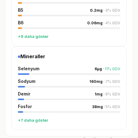
B5
0.2
mg
·
4
%
GDV
B6
0.06
mg
·
4
%
GDV
+9 daha göster
Mineraller
Selenyum
6
µg
·
11
%
GDV
Sodyum
160
mg
·
7
%
GDV
Demir
1
mg
·
6
%
GDV
Fosfor
38
mg
·
5
%
GDV
+7 daha göster