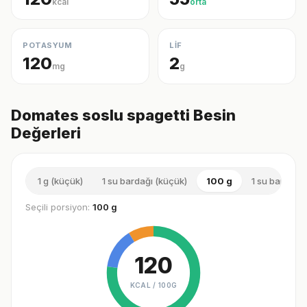
kcal
orta
POTASYUM
LİF
120
2
mg
g
Domates soslu spagetti Besin
Değerleri
1 g (küçük)
1 su bardağı (küçük)
100 g
1 su bardağı 
Seçili porsiyon:
100 g
120
KCAL /
100G