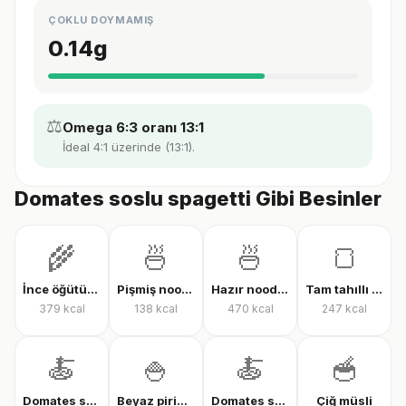
ÇOKLU DOYMAMIŞ
0.14
g
⚖️
Omega 6:3 oranı 13:1
İdeal 4:1 üzerinde (13:1).
Domates soslu spagetti Gibi Besinler
🌾
🍜
🍜
🍞
İnce öğütülmüş yulaf (çiğ)
Pişmiş noodle
Hazır noodle (kuru)
Tam tahıllı tam buğday ekmeği
379
kcal
138
kcal
470
kcal
247
kcal
🍝
🍚
🍝
🥣
Domates soslu farfalle makarna
Beyaz pirinç, pişmiş
Domates soslu rigatoni
Çiğ müsli