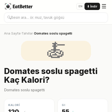
☰
EN
⬇
İndir
🔍
Ana Sayfa
Tahıllar
Domates soslu spagetti
›
›
🍝
Domates soslu spagetti
Kaç Kalori?
Domates soslu spagetti
KALORİ
GI
120
55