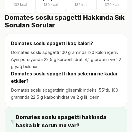
132
kcal
130
kcal
132
kcal
370
kcal
Domates soslu spagetti Hakkında Sık
Sorulan Sorular
Domates soslu spagetti kaç kalori?
Domates soslu spagetti 100 gramında 120 kalori içerir.
Aynı porsiyonda 22,5 g karbonhidrat, 4,1 g protein ve 1,2
g yağ bulunur.
Domates soslu spagetti kan şekerini ne kadar
etkiler?
Domates soslu spagettinin glisemik indeksi 55'tir. 100
gramında 22,5 g karbonhidrat ve 2 g lif içerir.
Domates soslu spagetti hakkında
✨
başka bir sorun mu var?