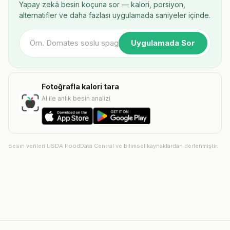
Yapay zekâ besin koçuna sor — kalori, porsiyon,
alternatifler ve daha fazlası uygulamada saniyeler içinde.
Uygulamada Sor
Fotoğrafla kalori tara
AI ile anlık besin analizi
Besin verileri USDA FoodData Central ve bilimsel kaynaklardan derlenmiştir.