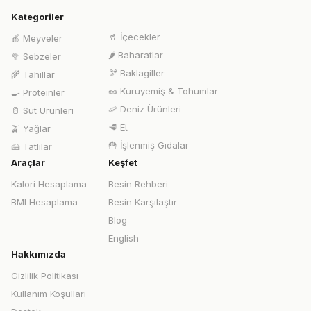
Kategoriler
🥤
İçecekler
🍎
Meyveler
🌶️
Baharatlar
🥦
Sebzeler
🫘
Baklagiller
🌾
Tahıllar
🥜
Kuruyemiş & Tohumlar
🍳
Proteinler
🦐
Deniz Ürünleri
🥛
Süt Ürünleri
🥩
Et
🫒
Yağlar
🍟
İşlenmiş Gıdalar
🍰
Tatlılar
Araçlar
Keşfet
Kalori Hesaplama
Besin Rehberi
BMI Hesaplama
Besin Karşılaştır
Blog
English
Hakkımızda
Gizlilik Politikası
Kullanım Koşulları