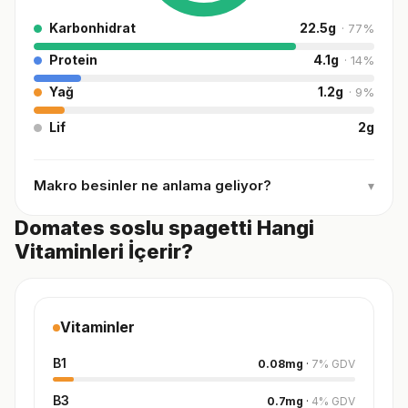
Karbonhidrat
22.5
g
·
77
%
Protein
4.1
g
·
14
%
Yağ
1.2
g
·
9
%
Lif
2
g
Makro besinler ne anlama geliyor?
▾
Domates soslu spagetti Hangi
Vitaminleri İçerir?
Vitaminler
B1
0.08
mg
·
7
%
GDV
B3
0.7
mg
·
4
%
GDV