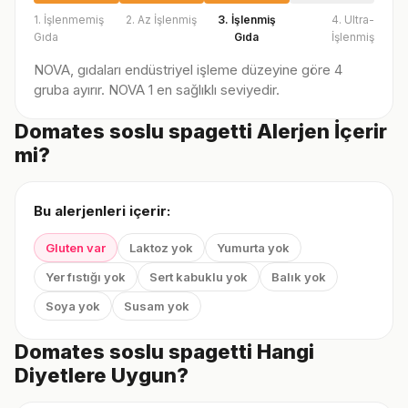
1. İşlenmemiş
2. Az İşlenmiş
3. İşlenmiş
4. Ultra-
Gıda
Gıda
İşlenmiş
NOVA, gıdaları endüstriyel işleme düzeyine göre 4
gruba ayırır. NOVA 1 en sağlıklı seviyedir.
Domates soslu spagetti Alerjen İçerir
mi?
Bu alerjenleri içerir:
Gluten var
Laktoz yok
Yumurta yok
Yer fıstığı yok
Sert kabuklu yok
Balık yok
Soya yok
Susam yok
Domates soslu spagetti Hangi
Diyetlere Uygun?