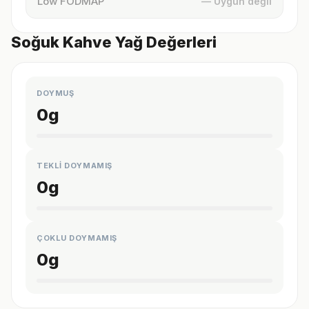
Low FODMAP
— Uygun değil
Soğuk Kahve Yağ Değerleri
DOYMUŞ
0
g
TEKLİ DOYMAMIŞ
0
g
ÇOKLU DOYMAMIŞ
0
g