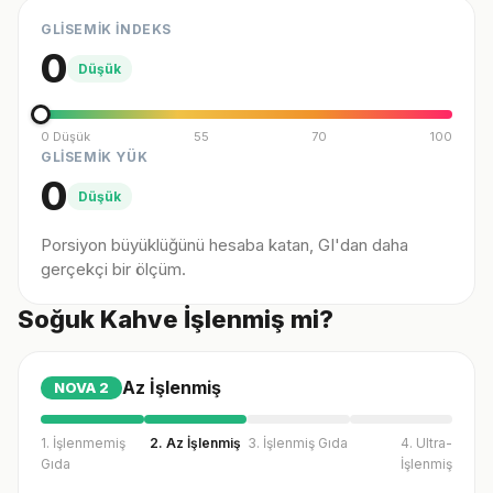
GLİSEMİK İNDEKS
0
Düşük
0 Düşük
55
70
100
GLİSEMİK YÜK
0
Düşük
Porsiyon büyüklüğünü hesaba katan, GI'dan daha
gerçekçi bir ölçüm.
Soğuk Kahve İşlenmiş mi?
Az İşlenmiş
NOVA
2
1. İşlenmemiş
2. Az İşlenmiş
3. İşlenmiş Gıda
4. Ultra-
Gıda
İşlenmiş