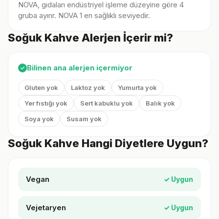
NOVA, gıdaları endüstriyel işleme düzeyine göre 4
gruba ayırır. NOVA 1 en sağlıklı seviyedir.
Soğuk Kahve Alerjen İçerir mi?
Bilinen ana alerjen içermiyor
✓
Gluten yok
Laktoz yok
Yumurta yok
Yer fıstığı yok
Sert kabuklu yok
Balık yok
Soya yok
Susam yok
Soğuk Kahve Hangi Diyetlere Uygun?
Vegan
✓ Uygun
Vejetaryen
✓ Uygun