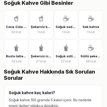
Soğuk Kahve Gibi Besinler
🥤
🥤
☕
☕
Coca-Cola Classic
Şekersiz kola
Soğuk sade kahve
Sek kahve
42
kcal
1
kcal
1
kcal
1
kcal
🧋
🧋
🧋
☕
Buzlu latte şekersiz
Şekersiz iced latte
Soğuk sütlü kahve, şekersiz
Sütlü şekerli kahve
34
kcal
27
kcal
27
kcal
38
kcal
Soğuk Kahve Hakkında Sık Sorulan
Sorular
Soğuk kahve kaç kalori?
Soğuk kahve 100 gramda 5 kalori içerir. Bu nedenle
enerji değeri oldukça düşüktür.