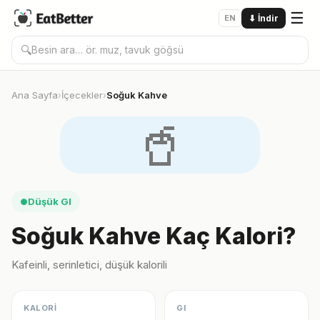
☰
EN
⬇
İndir
🔍
Ana Sayfa
İçecekler
Soğuk Kahve
›
›
🥤
Düşük GI
●
Soğuk Kahve Kaç Kalori?
Kafeinli, serinletici, düşük kalorili
KALORİ
GI