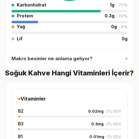
Karbonhidrat
1
g
·
77
%
Protein
0.3
g
·
23
%
Yağ
0
g
·
0
%
Lif
0
g
Makro besinler ne anlama geliyor?
▾
Soğuk Kahve Hangi Vitaminleri İçerir?
Vitaminler
B2
0.02
mg
·
2
%
GDV
B3
0.3
mg
·
2
%
GDV
B1
0.01
mg
·
1
%
GDV