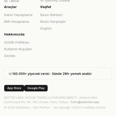
🍟
İşlenmiş Gıdalar
🍰
Tatlılar
Araçlar
Keşfet
Kalori Hesaplama
Besin Rehberi
BMI Hesaplama
Besin Karşılaştır
English
Hakkımızda
Gizlilik Politikası
Kullanım Koşulları
Destek
📊
140.000+ yiyecek verisi · Günde 2M+ yemek analizi
App Store
Google Play
BETTER LABS YAZILIM TEKNOLOJİ ANONİM ŞİRKETİ
·
Akdeniz Mah.
Cumhuriyet Blv. No: 120, Konak / İzmir, Türkiye
·
hello@eatbetter.app
©
2026
EatBetter — Not Perfect. ·
Veri kaynağı
: USDA FoodData Central