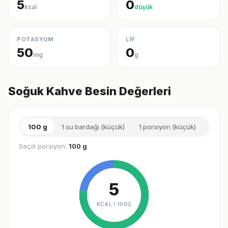
5
0
kcal
düşük
POTASYUM
LİF
50
0
mg
g
Soğuk Kahve Besin Değerleri
100 g
1 su bardağı (küçük)
1 porsiyon (küçük)
1 su 
Seçili porsiyon:
100 g
5
KCAL /
100G