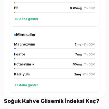
B5
0.05
mg
·
1
%
GDV
+9 daha göster
Mineraller
Magnezyum
7
mg
·
2
%
GDV
Fosfor
7
mg
·
1
%
GDV
Potasyum
⭐
50
mg
·
1
%
GDV
Kalsiyum
2
mg
·
0
%
GDV
+7 daha göster
Soğuk Kahve Glisemik İndeksi Kaç?