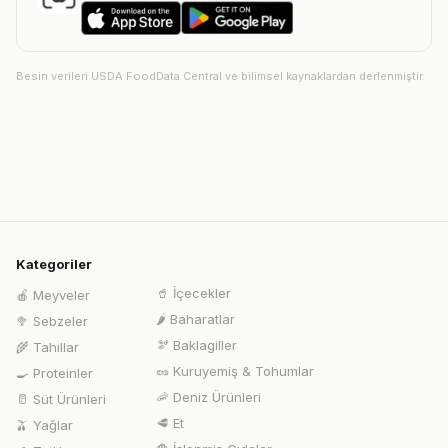
Besin verileri USDA FoodData Central ve bilimsel kaynaklardan derlenmiştir.
Kategoriler
🥤
İçecekler
🍎
Meyveler
🌶️
Baharatlar
🥦
Sebzeler
🫘
Baklagiller
🌾
Tahıllar
🥜
Kuruyemiş & Tohumlar
🍳
Proteinler
🦐
Deniz Ürünleri
🥛
Süt Ürünleri
🥩
Et
🫒
Yağlar