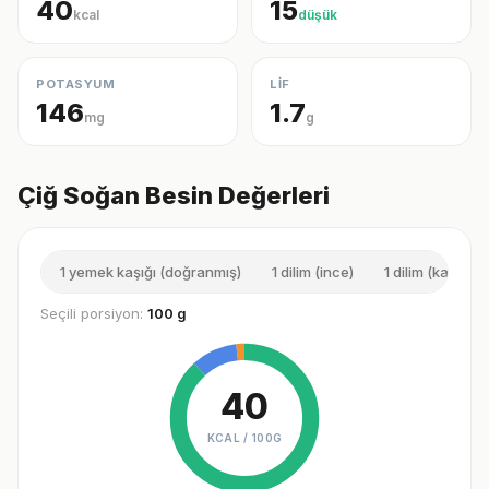
40
15
kcal
düşük
POTASYUM
LİF
146
1.7
mg
g
Çiğ Soğan Besin Değerleri
1 yemek kaşığı (doğranmış)
1 dilim (ince)
1 dilim (kalın)
Seçili porsiyon:
100 g
40
KCAL /
100G