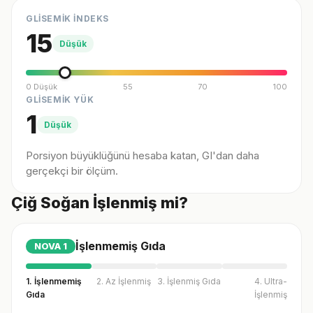
GLİSEMİK İNDEKS
15
Düşük
0 Düşük
55
70
100
GLİSEMİK YÜK
1
Düşük
Porsiyon büyüklüğünü hesaba katan, GI'dan daha
gerçekçi bir ölçüm.
Çiğ Soğan İşlenmiş mi?
İşlenmemiş Gıda
NOVA
1
1. İşlenmemiş
2. Az İşlenmiş
3. İşlenmiş Gıda
4. Ultra-
Gıda
İşlenmiş