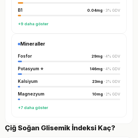
B1
0.04
mg
·
3
%
GDV
+9 daha göster
Mineraller
Fosfor
29
mg
·
4
%
GDV
Potasyum
⭐
146
mg
·
4
%
GDV
Kalsiyum
23
mg
·
2
%
GDV
Magnezyum
10
mg
·
2
%
GDV
+7 daha göster
Çiğ Soğan Glisemik İndeksi Kaç?