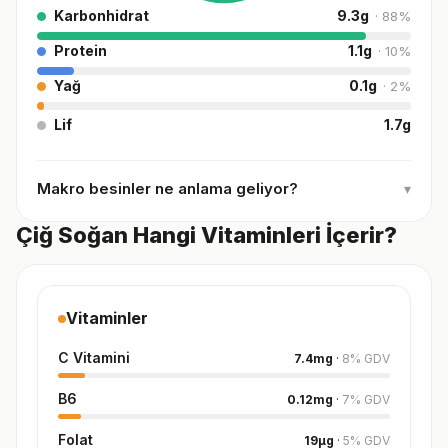
Karbonhidrat
9.3
g
·
88
%
Protein
1.1
g
·
10
%
Yağ
0.1
g
·
2
%
Lif
1.7
g
Makro besinler ne anlama geliyor?
▾
Çiğ Soğan Hangi Vitaminleri İçerir?
Vitaminler
C Vitamini
7.4
mg
·
8
%
GDV
B6
0.12
mg
·
7
%
GDV
Folat
19
µg
·
5
%
GDV