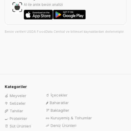
AI ile anlık besin analizi
Besin verileri USDA FoodData Central ve bilimsel kaynaklardan derlenmiştir.
Kategoriler
🥤
İçecekler
🍎
Meyveler
🌶️
Baharatlar
🥦
Sebzeler
🫘
Baklagiller
🌾
Tahıllar
🥜
Kuruyemiş & Tohumlar
🍳
Proteinler
🦐
Deniz Ürünleri
🥛
Süt Ürünleri