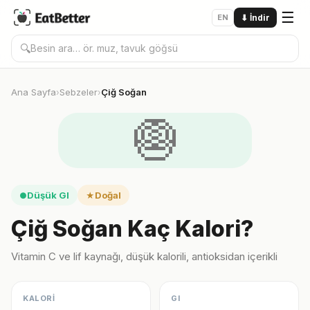
☰
EN
⬇
İndir
🔍
Ana Sayfa
Sebzeler
Çiğ Soğan
›
›
🧅
Düşük GI
Doğal
●
★
Çiğ Soğan Kaç Kalori?
Vitamin C ve lif kaynağı, düşük kalorili, antioksidan içerikli
KALORİ
GI