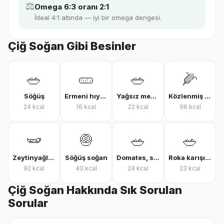
⚖️
Omega 6:3 oranı 2:1
İdeal 4:1 altında — iyi bir omega dengesi.
Çiğ Soğan Gibi Besinler
🥗
🥒
🥗
🌽
Söğüş
Ermeni hıyarı
Yağsız mevsim salatası
Közlenmiş mısır
24
kcal
16
kcal
22
kcal
96
kcal
🫛
🧅
🥗
🥗
Zeytinyağlı çalı fasulyesi
Söğüş soğan
Domates, salatalık ve biber salatası
Roka karışık yeşillik
92
kcal
40
kcal
24
kcal
23
kcal
Çiğ Soğan Hakkında Sık Sorulan
Sorular