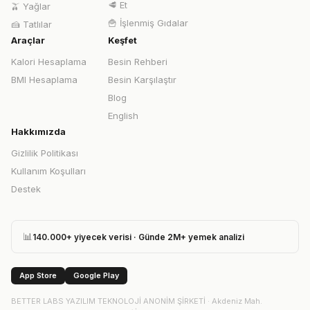
🥩
Et
🫒
Yağlar
🍟
İşlenmiş Gıdalar
🍰
Tatlılar
Araçlar
Keşfet
Kalori Hesaplama
Besin Rehberi
BMI Hesaplama
Besin Karşılaştır
Blog
English
Hakkımızda
Gizlilik Politikası
Kullanım Koşulları
Destek
📊
140.000+ yiyecek verisi · Günde 2M+ yemek analizi
App Store
Google Play
BETTER LABS YAZILIM TEKNOLOJİ ANONİM ŞİRKETİ
·
Akdeniz Mah.