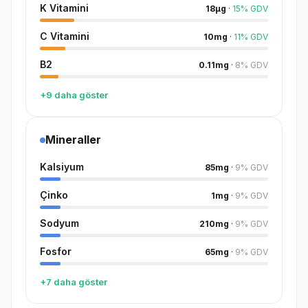
K Vitamini
18
µg
·
15
%
GDV
C Vitamini
10
mg
·
11
%
GDV
B2
0.11
mg
·
8
%
GDV
+9 daha göster
Mineraller
Kalsiyum
85
mg
·
9
%
GDV
Çinko
1
mg
·
9
%
GDV
Sodyum
210
mg
·
9
%
GDV
Fosfor
65
mg
·
9
%
GDV
+7 daha göster