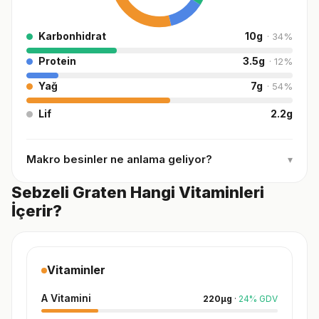
Karbonhidrat
10
g
·
34
%
Protein
3.5
g
·
12
%
Yağ
7
g
·
54
%
Lif
2.2
g
Makro besinler ne anlama geliyor?
▾
Sebzeli Graten Hangi Vitaminleri
İçerir?
Vitaminler
A Vitamini
220
µg
·
24
%
GDV