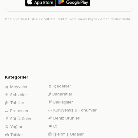
Besin verileri USDA FoodData Central ve bilimsel kaynaklardan derlenmiştir.
Kategoriler
🥤
İçecekler
🍎
Meyveler
🌶️
Baharatlar
🥦
Sebzeler
🫘
Baklagiller
🌾
Tahıllar
🥜
Kuruyemiş & Tohumlar
🍳
Proteinler
🦐
Deniz Ürünleri
🥛
Süt Ürünleri
🥩
Et
🫒
Yağlar
🍟
İşlenmiş Gıdalar
🍰
Tatlılar