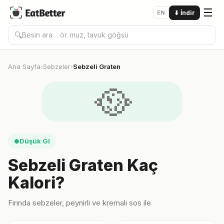
☰
EN
⬇
İndir
🔍
Ana Sayfa
Sebzeler
Sebzeli Graten
›
›
🥘
Düşük GI
●
Sebzeli Graten Kaç
Kalori?
Fırında sebzeler, peynirli ve kremalı sos ile