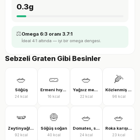
0.3
g
⚖️
Omega 6:3 oranı 3.7:1
İdeal 4:1 altında — iyi bir omega dengesi.
Sebzeli Graten Gibi Besinler
🥗
🥒
🥗
🌽
Söğüş
Ermeni hıyarı
Yağsız mevsim salatası
Közlenmiş mısır
24
kcal
16
kcal
22
kcal
96
kcal
🫛
🧅
🥗
🥗
Zeytinyağlı çalı fasulyesi
Söğüş soğan
Domates, salatalık ve biber salatası
Roka karışık yeşillik
92
kcal
40
kcal
24
kcal
23
kcal