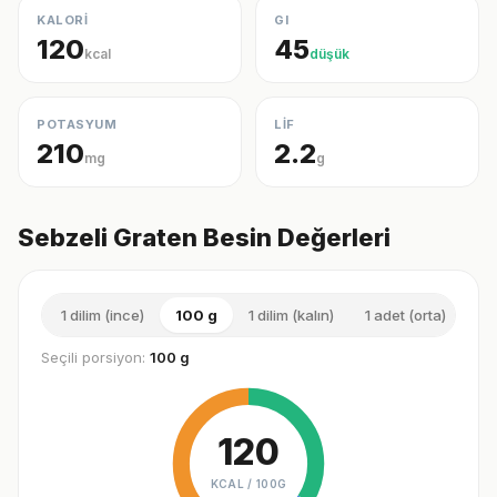
KALORİ
GI
120
45
kcal
düşük
POTASYUM
LİF
210
2.2
mg
g
Sebzeli Graten Besin Değerleri
1 dilim (ince)
100 g
1 dilim (kalın)
1 adet (orta)
1 p
Seçili porsiyon:
100 g
120
KCAL /
100G