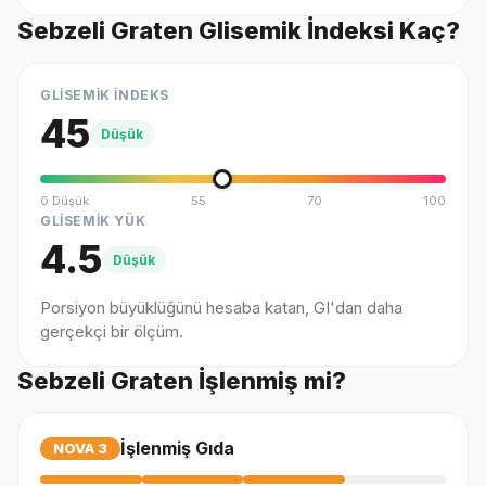
Sebzeli Graten Glisemik İndeksi Kaç?
GLİSEMİK İNDEKS
45
Düşük
0 Düşük
55
70
100
GLİSEMİK YÜK
4.5
Düşük
Porsiyon büyüklüğünü hesaba katan, GI'dan daha
gerçekçi bir ölçüm.
Sebzeli Graten İşlenmiş mi?
İşlenmiş Gıda
NOVA
3