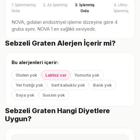
1. İşlenmemiş
2. Az İşlenmiş
3. İşlenmiş
4. Ultra-
Gıda
Gıda
İşlenmiş
NOVA, gıdaları endüstriyel işleme düzeyine göre 4
gruba ayırır. NOVA 1 en sağlıklı seviyedir.
Sebzeli Graten Alerjen İçerir mi?
Bu alerjenleri içerir:
Gluten yok
Laktoz var
Yumurta yok
Yer fıstığı yok
Sert kabuklu yok
Balık yok
Soya yok
Susam yok
Sebzeli Graten Hangi Diyetlere
Uygun?