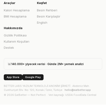
Araçlar
Keşfet
Kalori Hesaplama
Besin Rehberi
BMI Hesaplama
Besin Karşılaştır
English
Hakkımızda
Gizlilik Politikası
Kullanım Koşulları
Destek
📊
140.000+ yiyecek verisi · Günde 2M+ yemek analizi
App Store
Google Play
BETTER LABS YAZILIM TEKNOLOJİ ANONİM ŞİRKETİ
·
Akdeniz Mah.
Cumhuriyet Blv. No: 120, Konak / İzmir, Türkiye
·
hello@eatbetter.app
©
2026
EatBetter — Not Perfect. ·
Veri kaynağı
: USDA FoodData Central