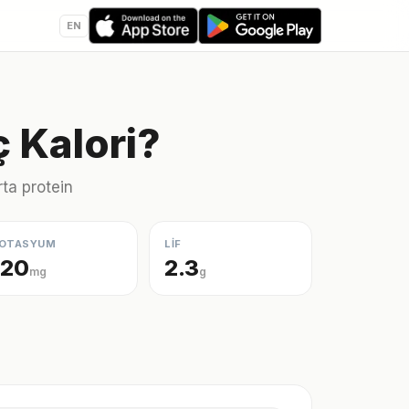
EN
ç Kalori?
rta protein
OTASYUM
LİF
120
2.3
mg
g