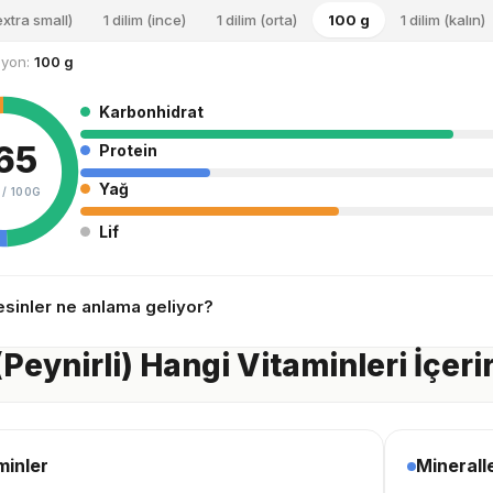
(extra small)
1 dilim (ince)
1 dilim (orta)
100 g
1 dilim (kalın)
siyon:
100 g
Karbonhidrat
65
Protein
Yağ
 /
100G
Lif
sinler ne anlama geliyor?
(Peynirli) Hangi Vitaminleri İçeri
minler
Minerall