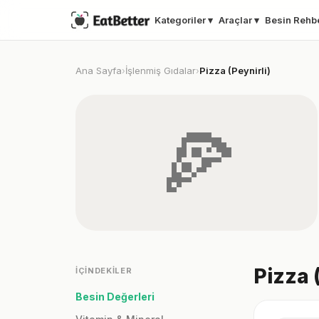
Kategoriler ▾
Araçlar ▾
Besin Rehb
Ana Sayfa
İşlenmiş Gıdalar
Pizza (Peynirli)
›
›
🍕
Pizza 
İÇINDEKILER
Besin Değerleri