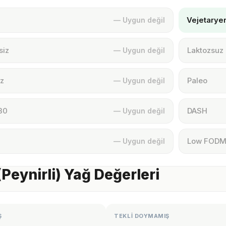
Vejetarye
— Uygun değil
siz
Laktozsuz
— Uygun değil
z
Paleo
— Uygun değil
30
DASH
— Uygun değil
Low FOD
— Uygun değil
(Peynirli) Yağ Değerleri
Ş
TEKLİ DOYMAMIŞ