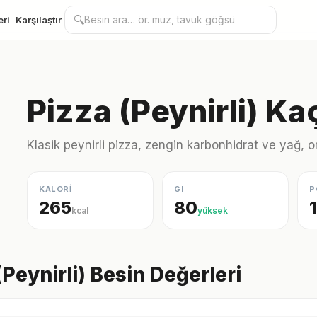
🔍
eri
Karşılaştır
Pizza (Peynirli) Ka
Klasik peynirli pizza, zengin karbonhidrat ve yağ, o
KALORİ
GI
P
265
80
kcal
yüksek
(Peynirli) Besin Değerleri