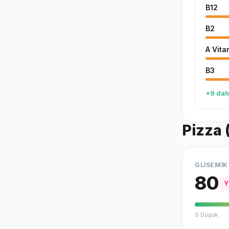
B12
B2
A Vita
B3
+9 dah
Pizza 
GLİSEMİK
80
Y
0 Düşük