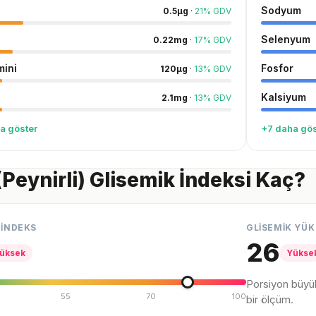
Sodyum
0.5
µg
·
21
%
GDV
Selenyum
0.22
mg
·
17
%
GDV
mini
Fosfor
120
µg
·
13
%
GDV
Kalsiyum
2.1
mg
·
13
%
GDV
a göster
+7 daha gös
(Peynirli) Glisemik İndeksi Kaç?
 İNDEKS
GLİSEMİK YÜK
26
üksek
Yükse
Porsiyon büyü
55
70
100
bir ölçüm.