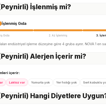
(Peynirli) İşlenmiş mi?
İşlenmiş Gıda
iş Gıda
2. Az İşlenmiş
3. İşle
ları endüstriyel işleme düzeyine göre 4 gruba ayırır. NOVA 1 en sağl
Peynirli) Alerjen İçerir mi?
nleri içerir:
ar
Laktoz var
Yumurta yok
Yer fıstığı yok
Sert kabuklu y
(Peynirli) Hangi Diyetlere Uygun