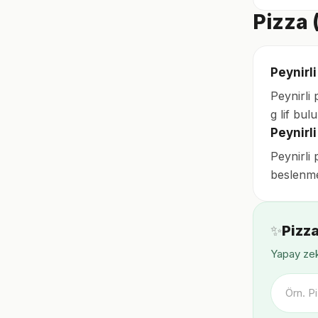
Pizza 
Peynirli
Peynirli 
g lif bul
Peynirl
Peynirli 
beslenme
✨
Pizza
Yapay zek