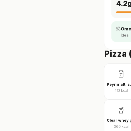
4.2
⚖️
Omeg
İdeal 
Pizza 
🥛
Peynir al
412
kcal
🥤
360
kcal