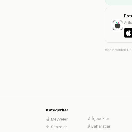
Fot
AI il
Besin verileri U
Kategoriler
🥤
İçecekler
🍎
Meyveler
🌶️
Baharatlar
🥦
Sebzeler