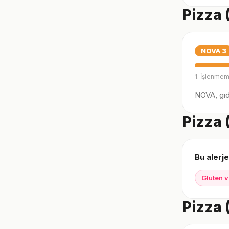
Pizza 
NOVA
3
1. İşlenmem
NOVA, gıda
Pizza (
Bu alerje
Gluten v
Pizza 