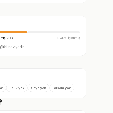
nmiş Gıda
4. Ultra-İşlenmiş
ıklı seviyedir.
ok
Balık yok
Soya yok
Susam yok
?