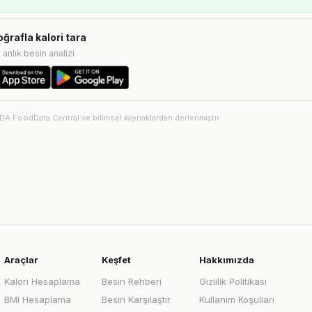
oğrafla kalori tara
e anlık besin analizi
SDA FoodData Central ve bilimsel kaynaklardan derlenmiştir.
Araçlar
Keşfet
Hakkımızda
Kalori Hesaplama
Besin Rehberi
Gizlilik Politikası
BMI Hesaplama
Besin Karşılaştır
Kullanım Koşulları