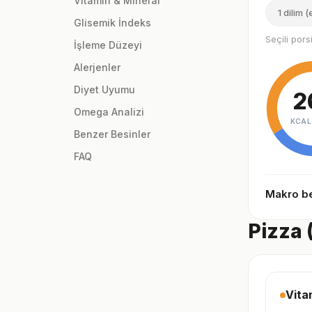
Vitamin & Mineral
1 dilim 
Glisemik İndeks
Seçili por
İşleme Düzeyi
Alerjenler
Diyet Uyumu
2
Omega Analizi
KCAL
Benzer Besinler
FAQ
Makro be
Pizza 
Vita