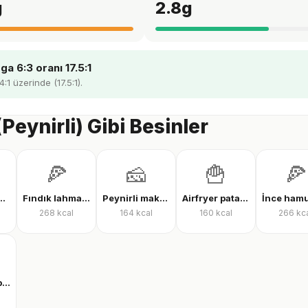
g
2.8
g
a 6:3 oranı 17.5:1
4:1 üzerinde (17.5:1).
(Peynirli) Gibi Besinler
🍕
🧀
🍟
🍕
tı suyu protein tozu
Fındık lahmacun
Peynirli makarna
Airfryer patates kızartması
268
kcal
164
kcal
160
kcal
266
kc
Clear whey protein