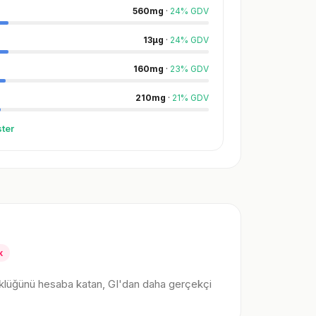
560
mg
·
24
%
GDV
13
µg
·
24
%
GDV
160
mg
·
23
%
GDV
210
mg
·
21
%
GDV
ter
k
klüğünü hesaba katan, GI'dan daha gerçekçi