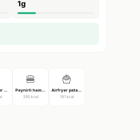
1
g
🍔
🍟
İnce hamur karışık pizza
Peynirli hamburger
Airfryer patates kızartması
al
295
kcal
191
kcal