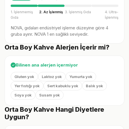
1. İşlenmemiş
2. Az İşlenmiş
3. İşlenmiş Gıda
4. Ultra-
Gıda
İşlenmiş
NOVA, gıdaları endüstriyel işleme düzeyine göre 4
gruba ayırır. NOVA 1 en sağlıklı seviyedir.
Orta Boy Kahve Alerjen İçerir mi?
Bilinen ana alerjen içermiyor
✓
Gluten yok
Laktoz yok
Yumurta yok
Yer fıstığı yok
Sert kabuklu yok
Balık yok
Soya yok
Susam yok
Orta Boy Kahve Hangi Diyetlere
Uygun?