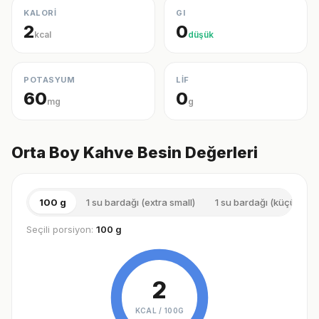
KALORİ
GI
2
0
kcal
düşük
POTASYUM
LİF
60
0
mg
g
Orta Boy Kahve Besin Değerleri
100 g
1 su bardağı (extra small)
1 su bardağı (küçük)
Seçili porsiyon:
100 g
2
KCAL /
100G