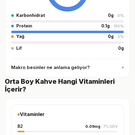
Karbonhidrat
0
g
·
0
%
Protein
0.1
g
·
100
%
Yağ
0
g
·
0
%
Lif
0
g
Makro besinler ne anlama geliyor?
▾
Orta Boy Kahve Hangi Vitaminleri
İçerir?
Vitaminler
B2
0.09
mg
·
7
%
GDV