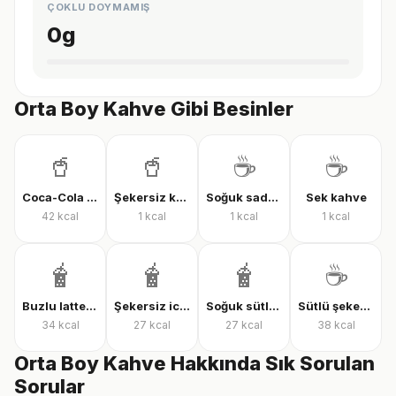
ÇOKLU DOYMAMIŞ
0
g
Orta Boy Kahve Gibi Besinler
🥤
🥤
☕
☕
Coca-Cola Classic
Şekersiz kola
Soğuk sade kahve
Sek kahve
42
kcal
1
kcal
1
kcal
1
kcal
🧋
🧋
🧋
☕
Buzlu latte şekersiz
Şekersiz iced latte
Soğuk sütlü kahve, şekersiz
Sütlü şekerli kahve
34
kcal
27
kcal
27
kcal
38
kcal
Orta Boy Kahve Hakkında Sık Sorulan
Sorular