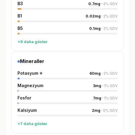
B3
0.7
mg
·
4
%
GDV
B1
0.02
mg
·
2
%
GDV
B5
0.1
mg
·
2
%
GDV
+9 daha göster
Mineraller
Potasyum
⭐
60
mg
·
2
%
GDV
Magnezyum
3
mg
·
1
%
GDV
Fosfor
7
mg
·
1
%
GDV
Kalsiyum
2
mg
·
0
%
GDV
+7 daha göster