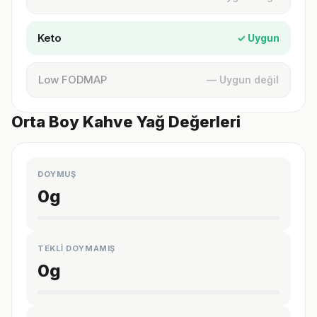
Keto
✓ Uygun
Low FODMAP
— Uygun değil
Orta Boy Kahve Yağ Değerleri
DOYMUŞ
0
g
TEKLİ DOYMAMIŞ
0
g