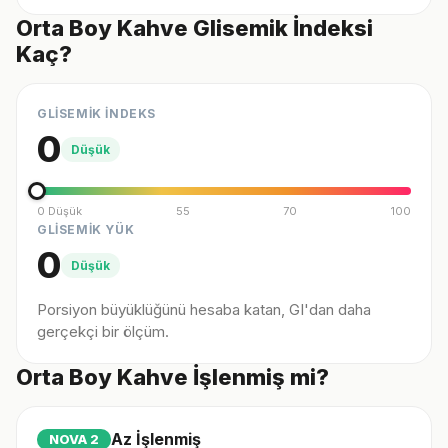
Orta Boy Kahve Glisemik İndeksi
Kaç?
GLİSEMİK İNDEKS
0
Düşük
0 Düşük
55
70
100
GLİSEMİK YÜK
0
Düşük
Porsiyon büyüklüğünü hesaba katan, GI'dan daha
gerçekçi bir ölçüm.
Orta Boy Kahve İşlenmiş mi?
Az İşlenmiş
NOVA
2