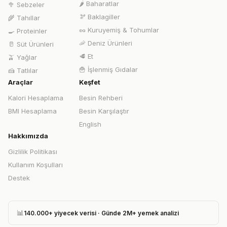
🌶️
Baharatlar
🥦
Sebzeler
🫘
Baklagiller
🌾
Tahıllar
🥜
Kuruyemiş & Tohumlar
🍳
Proteinler
🦐
Deniz Ürünleri
🥛
Süt Ürünleri
🥩
Et
🫒
Yağlar
🍟
İşlenmiş Gıdalar
🍰
Tatlılar
Araçlar
Keşfet
Kalori Hesaplama
Besin Rehberi
BMI Hesaplama
Besin Karşılaştır
English
Hakkımızda
Gizlilik Politikası
Kullanım Koşulları
Destek
📊
140.000+ yiyecek verisi · Günde 2M+ yemek analizi