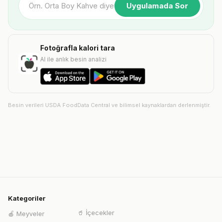
Uygulamada Sor
Fotoğrafla kalori tara
AI ile anlık besin analizi
Besin verileri USDA FoodData Central ve bilimsel kaynaklardan derlenmiştir.
Kategoriler
🥤
İçecekler
🍎
Meyveler