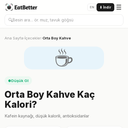
☰
EN
⬇
İndir
🔍
Ana Sayfa
İçecekler
Orta Boy Kahve
›
›
☕️
Düşük GI
●
Orta Boy Kahve Kaç
Kalori?
Kafein kaynağı, düşük kalorili, antioksidanlar