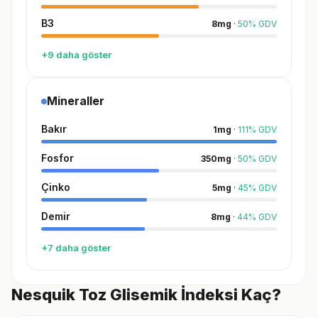
B3
8
mg
·
50
%
GDV
+9 daha göster
Mineraller
Bakır
1
mg
·
111
%
GDV
Fosfor
350
mg
·
50
%
GDV
Çinko
5
mg
·
45
%
GDV
Demir
8
mg
·
44
%
GDV
+7 daha göster
Nesquik Toz Glisemik İndeksi Kaç?