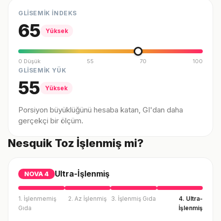
GLİSEMİK İNDEKS
65
Yüksek
0 Düşük
55
70
100
GLİSEMİK YÜK
55
Yüksek
Porsiyon büyüklüğünü hesaba katan, GI'dan daha
gerçekçi bir ölçüm.
Nesquik Toz İşlenmiş mi?
Ultra-İşlenmiş
NOVA
4
1. İşlenmemiş
2. Az İşlenmiş
3. İşlenmiş Gıda
4. Ultra-
Gıda
İşlenmiş