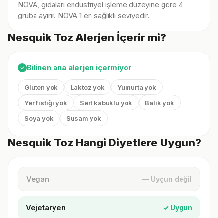
NOVA, gıdaları endüstriyel işleme düzeyine göre 4
gruba ayırır. NOVA 1 en sağlıklı seviyedir.
Nesquik Toz Alerjen İçerir mi?
Bilinen ana alerjen içermiyor
✓
Gluten yok
Laktoz yok
Yumurta yok
Yer fıstığı yok
Sert kabuklu yok
Balık yok
Soya yok
Susam yok
Nesquik Toz Hangi Diyetlere Uygun?
Vegan
— Uygun değil
Vejetaryen
✓ Uygun