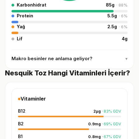
Karbonhidrat
85
g
·
88
%
Protein
5.5
g
·
6
%
Yağ
2.5
g
·
6
%
Lif
4
g
Makro besinler ne anlama geliyor?
▾
Nesquik Toz Hangi Vitaminleri İçerir?
Vitaminler
B12
2
µg
·
83
%
GDV
B2
0.9
mg
·
69
%
GDV
B1
0.8
mg
·
67
%
GDV