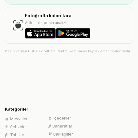
Fotoğrafla kalori tara
AI ile anlık besin analizi
Besin verileri USDA FoodData Central ve bilimsel kaynaklardan derlenmiştir.
Kategoriler
🥤
İçecekler
🍎
Meyveler
🌶️
Baharatlar
🥦
Sebzeler
🫘
Baklagiller
🌾
Tahıllar