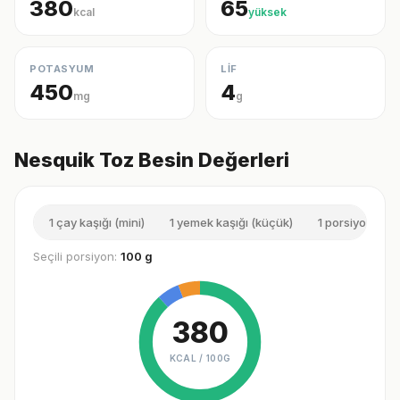
380
65
kcal
yüksek
POTASYUM
LİF
450
4
mg
g
Nesquik Toz Besin Değerleri
1 çay kaşığı (mini)
1 yemek kaşığı (küçük)
1 porsiyon (kü
Seçili porsiyon:
100 g
380
KCAL /
100G