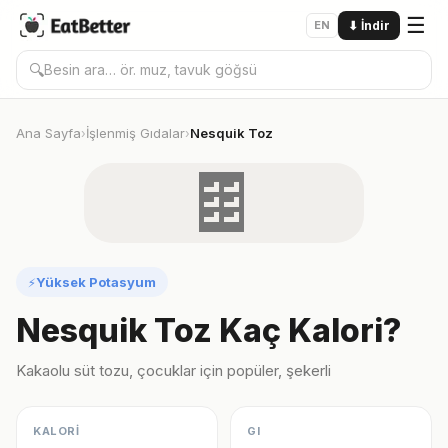
☰
EN
⬇
İndir
🔍
Ana Sayfa
İşlenmiş Gıdalar
Nesquik Toz
›
›
🍫
Yüksek Potasyum
⚡
Nesquik Toz Kaç Kalori?
Kakaolu süt tozu, çocuklar için popüler, şekerli
KALORİ
GI