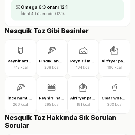
⚖️
Omega 6:3 oranı 12:1
İdeal 4:1 üzerinde (12:1).
Nesquik Toz Gibi Besinler
🥛
🍕
🧀
🍟
Peynir altı suyu protein tozu
Fındık lahmacun
Peynirli makarna
Airfryer patates kızartması
412
kcal
268
kcal
164
kcal
160
kcal
🍕
🍔
🍟
🥤
İnce hamur karışık pizza
Peynirli hamburger
Airfryer patates kızartması
Clear whey protein
266
kcal
295
kcal
191
kcal
360
kcal
Nesquik Toz Hakkında Sık Sorulan
Sorular