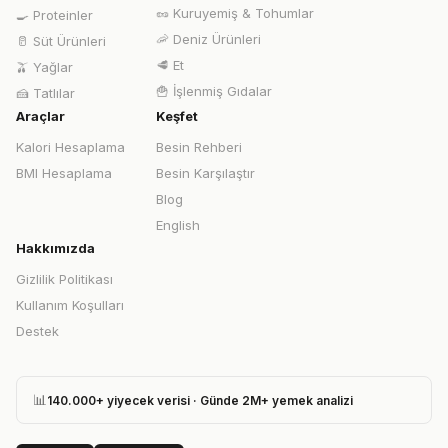
🥜
Kuruyemiş & Tohumlar
🍳
Proteinler
🦐
Deniz Ürünleri
🥛
Süt Ürünleri
🥩
Et
🫒
Yağlar
🍟
İşlenmiş Gıdalar
🍰
Tatlılar
Araçlar
Keşfet
Kalori Hesaplama
Besin Rehberi
BMI Hesaplama
Besin Karşılaştır
Blog
English
Hakkımızda
Gizlilik Politikası
Kullanım Koşulları
Destek
📊
140.000+ yiyecek verisi · Günde 2M+ yemek analizi