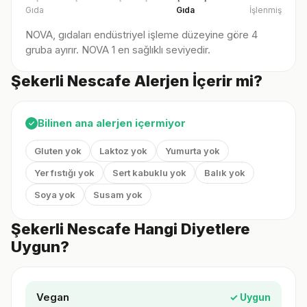
Gıda
Gıda
İşlenmiş
NOVA, gıdaları endüstriyel işleme düzeyine göre 4
gruba ayırır. NOVA 1 en sağlıklı seviyedir.
Şekerli Nescafe Alerjen İçerir mi?
Bilinen ana alerjen içermiyor
✓
Gluten yok
Laktoz yok
Yumurta yok
Yer fıstığı yok
Sert kabuklu yok
Balık yok
Soya yok
Susam yok
Şekerli Nescafe Hangi Diyetlere
Uygun?
Vegan
✓ Uygun