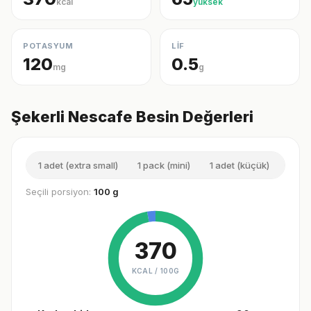
kcal
yüksek
POTASYUM
LİF
120
0.5
mg
g
Şekerli Nescafe Besin Değerleri
1 adet (extra small)
1 pack (mini)
1 adet (küçük)
1 pack
Seçili porsiyon:
100 g
370
KCAL /
100G