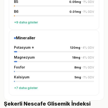
B5
0.05
mg
·
1
%
GDV
B6
0.01
mg
·
1
%
GDV
+9 daha göster
Mineraller
Potasyum
⭐
120
mg
·
4
%
GDV
Magnezyum
18
mg
·
4
%
GDV
Fosfor
8
mg
·
1
%
GDV
Kalsiyum
5
mg
·
1
%
GDV
+7 daha göster
Şekerli Nescafe Glisemik İndeksi