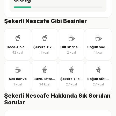
Şekerli Nescafe Gibi Besinler
🥤
🥤
☕
☕
Coca-Cola Classic
Şekersiz kola
Çift shot espresso
Soğuk sade kahve
42
kcal
1
kcal
2
kcal
1
kcal
☕
🧋
🧋
🧋
Sek kahve
Buzlu latte şekersiz
Şekersiz iced latte
Soğuk sütlü kahve, şekersiz
1
kcal
34
kcal
27
kcal
27
kcal
Şekerli Nescafe Hakkında Sık Sorulan
Sorular