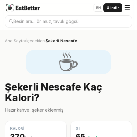
☰
EN
⬇
İndir
🔍
Ana Sayfa
İçecekler
Şekerli Nescafe
›
›
☕️
Şekerli Nescafe Kaç
Kalori?
Hazır kahve, şeker eklenmiş
KALORİ
GI
370
65