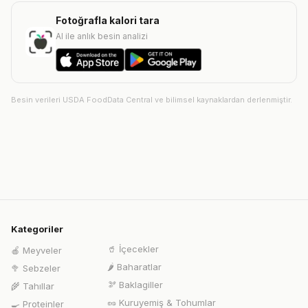
Fotoğrafla kalori tara
AI ile anlık besin analizi
Besin verileri USDA FoodData Central ve bilimsel kaynaklardan derlenmiştir.
Kategoriler
🥤
İçecekler
🍎
Meyveler
🌶️
Baharatlar
🥦
Sebzeler
🫘
Baklagiller
🌾
Tahıllar
🥜
Kuruyemiş & Tohumlar
🍳
Proteinler