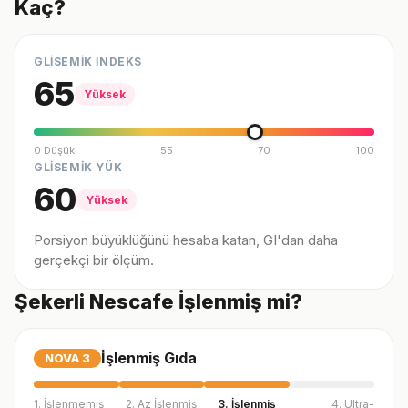
Kaç?
GLİSEMİK İNDEKS
65
Yüksek
0 Düşük
55
70
100
GLİSEMİK YÜK
60
Yüksek
Porsiyon büyüklüğünü hesaba katan, GI'dan daha
gerçekçi bir ölçüm.
Şekerli Nescafe İşlenmiş mi?
İşlenmiş Gıda
NOVA
3
1. İşlenmemiş
2. Az İşlenmiş
3. İşlenmiş
4. Ultra-