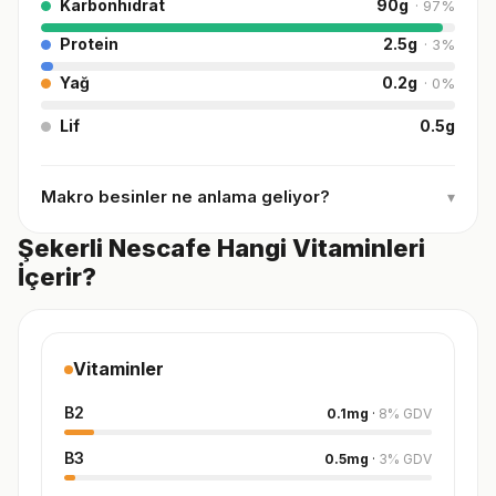
Karbonhidrat
90
g
·
97
%
Protein
2.5
g
·
3
%
Yağ
0.2
g
·
0
%
Lif
0.5
g
Makro besinler ne anlama geliyor?
▾
Şekerli Nescafe Hangi Vitaminleri
İçerir?
Vitaminler
B2
0.1
mg
·
8
%
GDV
B3
0.5
mg
·
3
%
GDV