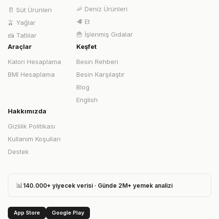
🦐
Deniz Ürünleri
🥛
Süt Ürünleri
🥩
Et
🫒
Yağlar
🍟
İşlenmiş Gıdalar
🍰
Tatlılar
Araçlar
Keşfet
Kalori Hesaplama
Besin Rehberi
BMI Hesaplama
Besin Karşılaştır
Blog
English
Hakkımızda
Gizlilik Politikası
Kullanım Koşulları
Destek
📊
140.000+ yiyecek verisi · Günde 2M+ yemek analizi
App Store
Google Play