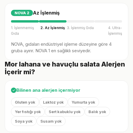
Az İşlenmiş
NOVA
2
1. İşlenmemiş
2. Az İşlenmiş
3. İşlenmiş Gıda
4. Ultra-
Gıda
İşlenmiş
NOVA, gıdaları endüstriyel işleme düzeyine göre 4
gruba ayırır. NOVA 1 en sağlıklı seviyedir.
Mor lahana ve havuçlu salata Alerjen
İçerir mi?
Bilinen ana alerjen içermiyor
✓
Gluten yok
Laktoz yok
Yumurta yok
Yer fıstığı yok
Sert kabuklu yok
Balık yok
Soya yok
Susam yok