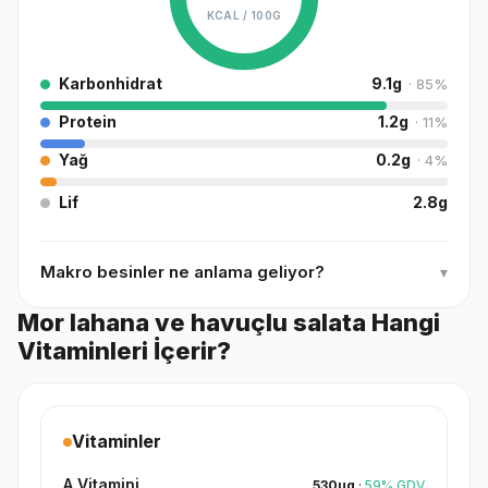
KCAL /
100G
Karbonhidrat
9.1
g
·
85
%
Protein
1.2
g
·
11
%
Yağ
0.2
g
·
4
%
Lif
2.8
g
Makro besinler ne anlama geliyor?
▾
Mor lahana ve havuçlu salata Hangi
Vitaminleri İçerir?
Vitaminler
A Vitamini
530
µg
·
59
%
GDV