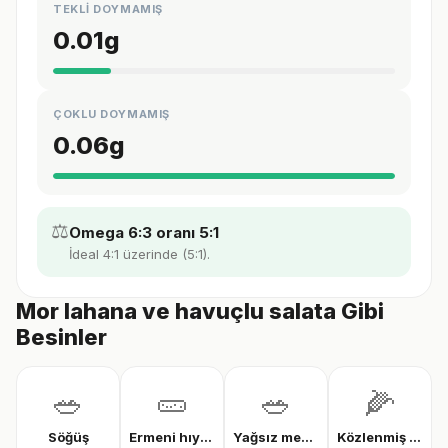
TEKLİ DOYMAMIŞ
0.01
g
ÇOKLU DOYMAMIŞ
0.06
g
⚖️
Omega 6:3 oranı 5:1
İdeal 4:1 üzerinde (5:1).
Mor lahana ve havuçlu salata Gibi
Besinler
🥗
🥒
🥗
🌽
Söğüş
Ermeni hıyarı
Yağsız mevsim salatası
Közlenmiş mısır