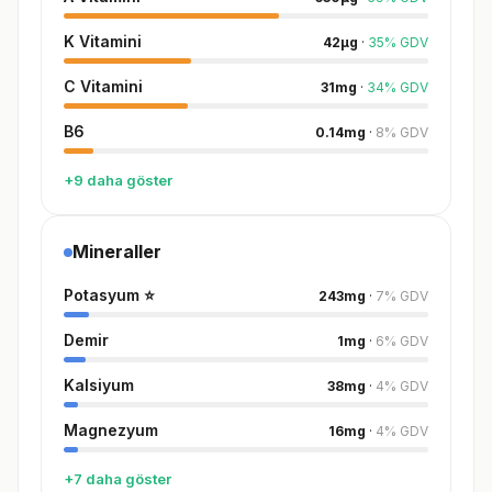
K Vitamini
42
µg
·
35
%
GDV
C Vitamini
31
mg
·
34
%
GDV
B6
0.14
mg
·
8
%
GDV
+9 daha göster
Mineraller
Potasyum
⭐
243
mg
·
7
%
GDV
Demir
1
mg
·
6
%
GDV
Kalsiyum
38
mg
·
4
%
GDV
Magnezyum
16
mg
·
4
%
GDV
+7 daha göster