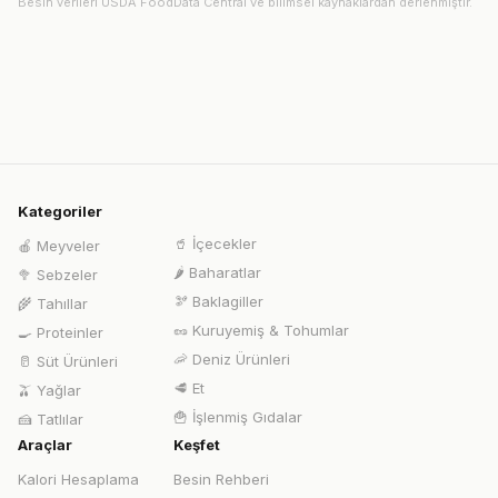
Besin verileri USDA FoodData Central ve bilimsel kaynaklardan derlenmiştir.
Kategoriler
🥤
İçecekler
🍎
Meyveler
🌶️
Baharatlar
🥦
Sebzeler
🫘
Baklagiller
🌾
Tahıllar
🥜
Kuruyemiş & Tohumlar
🍳
Proteinler
🦐
Deniz Ürünleri
🥛
Süt Ürünleri
🥩
Et
🫒
Yağlar
🍟
İşlenmiş Gıdalar
🍰
Tatlılar
Araçlar
Keşfet
Kalori Hesaplama
Besin Rehberi