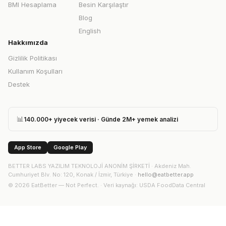
BMI Hesaplama
Besin Karşılaştır
Blog
English
Hakkımızda
Gizlilik Politikası
Kullanım Koşulları
Destek
📊
140.000+ yiyecek verisi · Günde 2M+ yemek analizi
App Store
Google Play
BETTER LABS YAZILIM TEKNOLOJİ ANONİM ŞİRKETİ
·
Akdeniz Mah.
Cumhuriyet Blv. No: 120, Konak / İzmir, Türkiye
·
hello@eatbetter.app
©
2026
EatBetter — Not Perfect. ·
Veri kaynağı
: USDA FoodData Central