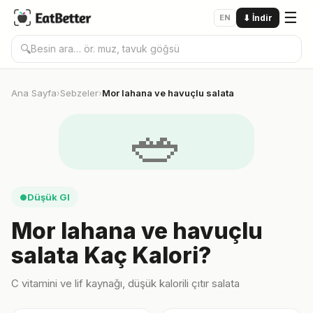
☰
EN
⬇
İndir
🔍
Ana Sayfa
Sebzeler
Mor lahana ve havuçlu salata
›
›
🥗
Düşük GI
●
Mor lahana ve havuçlu
salata Kaç Kalori?
C vitamini ve lif kaynağı, düşük kalorili çıtır salata