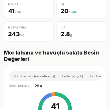
KALORİ
GI
41
20
kcal
düşük
POTASYUM
LİF
243
2.8
mg
g
Mor lahana ve havuçlu salata Besin
Değerleri
½ su bardağı (rendelenmiş)
1 adet (küçük)
1 su bardağı 
Seçili porsiyon:
100 g
41