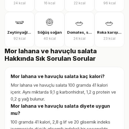
24
kcal
16
kcal
22
kcal
96
kcal
🫛
🧅
🥗
🥗
Zeytinyağlı çalı fasulyesi
Söğüş soğan
Domates, salatalık ve biber salatası
Roka karışık yeşillik
92
kcal
40
kcal
24
kcal
23
kcal
Mor lahana ve havuçlu salata
Hakkında Sık Sorulan Sorular
Mor lahana ve havuçlu salata kaç kalori?
Mor lahana ve havuçlu salata 100 gramda 41 kalori
içerir. Aynı miktarda 9,1 g karbonhidrat, 1,2 g protein ve
0,2 g yağ bulunur.
Mor lahana ve havuçlu salata diyete uygun
mu?
100 gramda 41 kalori, 2,8 g lif ve 20 glisemik indeks
içermesiyle düşük glisemik indeksli bir seçenektir.