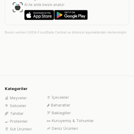
AI ile anlık besin analizi
Besin verileri USDA FoodData Central ve bilimsel kaynaklardan derlenmiştir.
Kategoriler
🥤
İçecekler
🍎
Meyveler
🌶️
Baharatlar
🥦
Sebzeler
🫘
Baklagiller
🌾
Tahıllar
🥜
Kuruyemiş & Tohumlar
🍳
Proteinler
🦐
Deniz Ürünleri
🥛
Süt Ürünleri