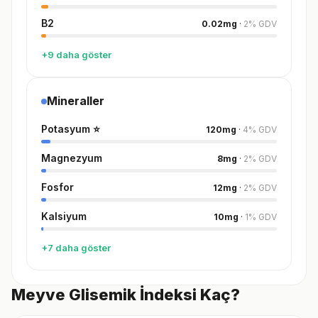
B2
0.02
mg
·
2
%
GDV
+9 daha göster
Mineraller
Potasyum
⭐
120
mg
·
4
%
GDV
Magnezyum
8
mg
·
2
%
GDV
Fosfor
12
mg
·
2
%
GDV
Kalsiyum
10
mg
·
1
%
GDV
+7 daha göster
Meyve Glisemik İndeksi Kaç?