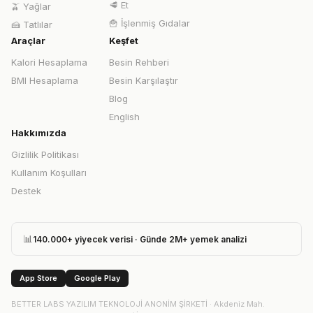
🥩
Et
🫒
Yağlar
🍟
İşlenmiş Gıdalar
🍰
Tatlılar
Araçlar
Keşfet
Kalori Hesaplama
Besin Rehberi
BMI Hesaplama
Besin Karşılaştır
Blog
English
Hakkımızda
Gizlilik Politikası
Kullanım Koşulları
Destek
📊
140.000+ yiyecek verisi · Günde 2M+ yemek analizi
App Store
Google Play
BETTER LABS YAZILIM TEKNOLOJİ ANONİM ŞİRKETİ
·
Akdeniz Mah.