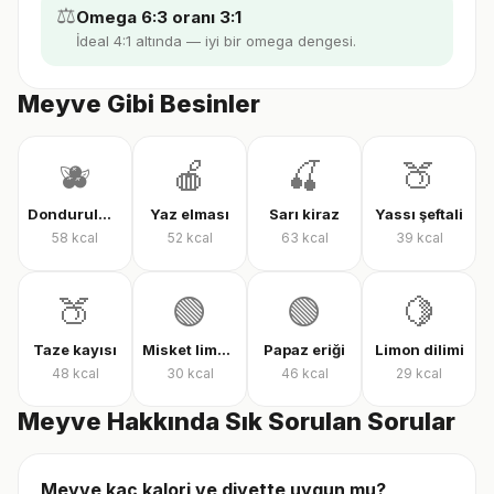
⚖️
Omega 6:3 oranı 3:1
İdeal 4:1 altında — iyi bir omega dengesi.
Meyve Gibi Besinler
🫐
🍎
🍒
🍑
Dondurulmuş karışık meyve
Yaz elması
Sarı kiraz
Yassı şeftali
58
kcal
52
kcal
63
kcal
39
kcal
🍑
🟢
🟢
🍋
Taze kayısı
Misket limonu
Papaz eriği
Limon dilimi
48
kcal
30
kcal
46
kcal
29
kcal
Meyve Hakkında Sık Sorulan Sorular
Meyve kaç kalori ve diyette uygun mu?