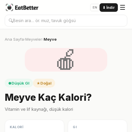
☰
EN
⬇
İndir
🔍
Ana Sayfa
Meyveler
Meyve
›
›
🍎
Düşük GI
Doğal
●
★
Meyve Kaç Kalori?
Vitamin ve lif kaynağı, düşük kalori
KALORİ
GI