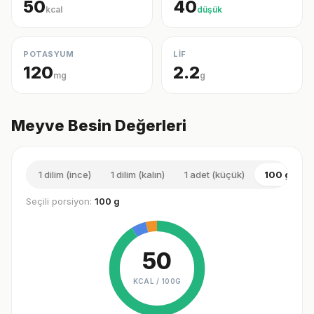
50
40
kcal
düşük
POTASYUM
LİF
120
2.2
mg
g
Meyve Besin Değerleri
1 dilim (ince)
1 dilim (kalın)
1 adet (küçük)
100 g
Seçili porsiyon:
100 g
50
KCAL /
100G