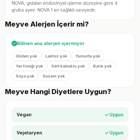
NOVA, gıdaları endüstriyel işleme düzeyine göre 4
gruba ayırır. NOVA 1 en sağlıklı seviyedir.
Meyve Alerjen İçerir mi?
Bilinen ana alerjen içermiyor
✓
Gluten yok
Laktoz yok
Yumurta yok
Yer fıstığı yok
Sert kabuklu yok
Balık yok
Soya yok
Susam yok
Meyve Hangi Diyetlere Uygun?
Vegan
✓ Uygun
Vejetaryen
✓ Uygun