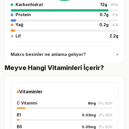
Karbonhidrat
12
g
·
91
%
Protein
0.7
g
·
5
%
Yağ
0.2
g
·
4
%
Lif
2.2
g
Makro besinler ne anlama geliyor?
▾
Meyve Hangi Vitaminleri İçerir?
Vitaminler
C Vitamini
8
mg
·
9
%
GDV
B1
0.03
mg
·
3
%
GDV
B6
0.05
mg
·
3
%
GDV