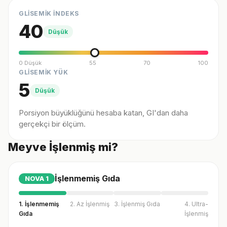
GLİSEMİK İNDEKS
40
Düşük
0 Düşük
55
70
100
GLİSEMİK YÜK
5
Düşük
Porsiyon büyüklüğünü hesaba katan, GI'dan daha
gerçekçi bir ölçüm.
Meyve İşlenmiş mi?
İşlenmemiş Gıda
NOVA
1
1. İşlenmemiş
2. Az İşlenmiş
3. İşlenmiş Gıda
4. Ultra-
Gıda
İşlenmiş