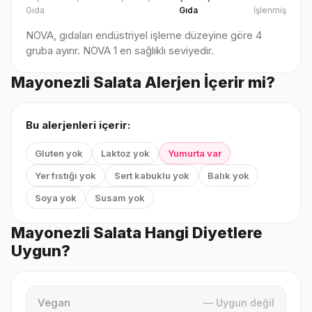
Gıda
Gıda
İşlenmiş
NOVA, gıdaları endüstriyel işleme düzeyine göre 4
gruba ayırır. NOVA 1 en sağlıklı seviyedir.
Mayonezli Salata Alerjen İçerir mi?
Bu alerjenleri içerir:
Gluten yok
Laktoz yok
Yumurta var
Yer fıstığı yok
Sert kabuklu yok
Balık yok
Soya yok
Susam yok
Mayonezli Salata Hangi Diyetlere
Uygun?
Vegan
— Uygun değil