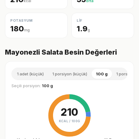
kcal
orta
POTASYUM
LİF
180
1.9
mg
g
Mayonezli Salata Besin Değerleri
1 adet (küçük)
1 porsiyon (küçük)
100 g
1 porsiyon (
Seçili porsiyon:
100 g
210
KCAL /
100G