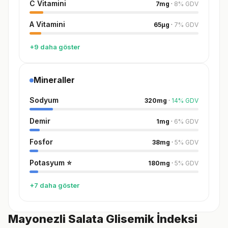
C Vitamini
7
mg
·
8
%
GDV
A Vitamini
65
µg
·
7
%
GDV
+9 daha göster
Mineraller
Sodyum
320
mg
·
14
%
GDV
Demir
1
mg
·
6
%
GDV
Fosfor
38
mg
·
5
%
GDV
Potasyum
⭐
180
mg
·
5
%
GDV
+7 daha göster
Mayonezli Salata Glisemik İndeksi