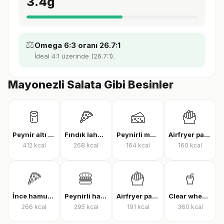
3.4
g
⚖️
Omega 6:3 oranı 26.7:1
İdeal 4:1 üzerinde (26.7:1).
Mayonezli Salata Gibi Besinler
🥛
🍕
🧀
🍟
Peynir altı suyu protein tozu
Fındık lahmacun
Peynirli makarna
Airfryer patates kızartması
412
kcal
268
kcal
164
kcal
160
kcal
🍕
🍔
🍟
🥤
İnce hamur karışık pizza
Peynirli hamburger
Airfryer patates kızartması
Clear whey protein
266
kcal
295
kcal
191
kcal
360
kcal