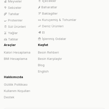
🥤
İçecekler
🍎
Meyveler
🌶️
Baharatlar
🥦
Sebzeler
🫘
Baklagiller
🌾
Tahıllar
🥜
Kuruyemiş & Tohumlar
🍳
Proteinler
🦐
Deniz Ürünleri
🥛
Süt Ürünleri
🥩
Et
🫒
Yağlar
🍟
İşlenmiş Gıdalar
🍰
Tatlılar
Araçlar
Keşfet
Kalori Hesaplama
Besin Rehberi
BMI Hesaplama
Besin Karşılaştır
Blog
English
Hakkımızda
Gizlilik Politikası
Kullanım Koşulları
Destek