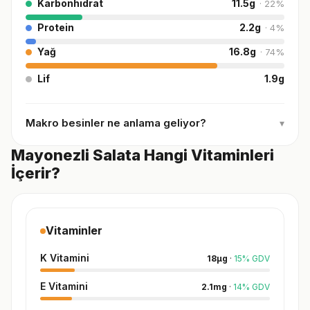
Karbonhidrat
11.5
g
·
22
%
Protein
2.2
g
·
4
%
Yağ
16.8
g
·
74
%
Lif
1.9
g
Makro besinler ne anlama geliyor?
▾
Mayonezli Salata Hangi Vitaminleri
İçerir?
Vitaminler
K Vitamini
18
µg
·
15
%
GDV
E Vitamini
2.1
mg
·
14
%
GDV