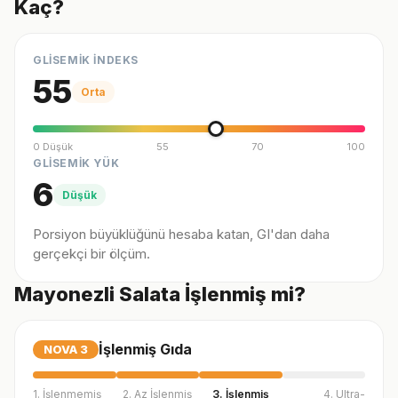
Kaç?
GLİSEMİK İNDEKS
55
Orta
0 Düşük
55
70
100
GLİSEMİK YÜK
6
Düşük
Porsiyon büyüklüğünü hesaba katan, GI'dan daha
gerçekçi bir ölçüm.
Mayonezli Salata İşlenmiş mi?
İşlenmiş Gıda
NOVA
3
1. İşlenmemiş
2. Az İşlenmiş
3. İşlenmiş
4. Ultra-