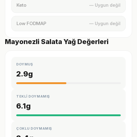
Keto
— Uygun değil
Low FODMAP
— Uygun değil
Mayonezli Salata Yağ Değerleri
DOYMUŞ
2.9
g
TEKLİ DOYMAMIŞ
6.1
g
ÇOKLU DOYMAMIŞ