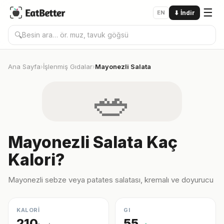
☰
EN
⬇
İndir
🔍
Ana Sayfa
İşlenmiş Gıdalar
Mayonezli Salata
›
›
🥗
Mayonezli Salata Kaç
Kalori?
Mayonezli sebze veya patates salatası, kremalı ve doyurucu
KALORİ
GI
210
55