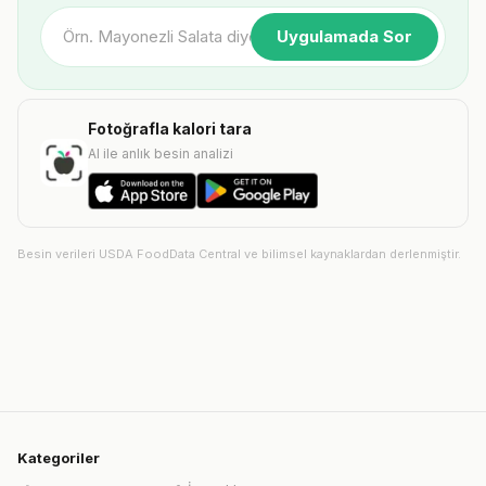
Uygulamada Sor
Fotoğrafla kalori tara
AI ile anlık besin analizi
Besin verileri USDA FoodData Central ve bilimsel kaynaklardan derlenmiştir.
Kategoriler