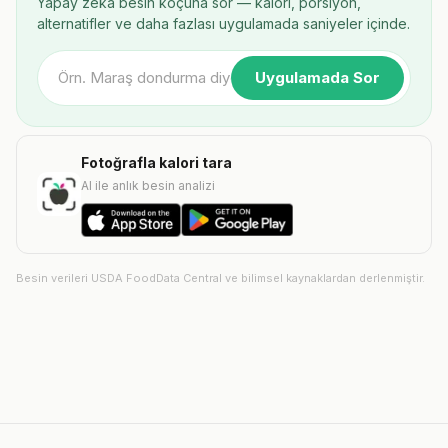
Yapay zekâ besin koçuna sor — kalori, porsiyon,
alternatifler ve daha fazlası uygulamada saniyeler içinde.
Uygulamada Sor
Fotoğrafla kalori tara
AI ile anlık besin analizi
Besin verileri USDA FoodData Central ve bilimsel kaynaklardan derlenmiştir.