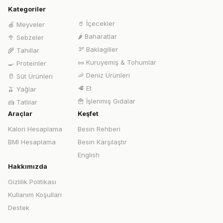
Kategoriler
🥤
İçecekler
🍎
Meyveler
🌶️
Baharatlar
🥦
Sebzeler
🫘
Baklagiller
🌾
Tahıllar
🥜
Kuruyemiş & Tohumlar
🍳
Proteinler
🦐
Deniz Ürünleri
🥛
Süt Ürünleri
🥩
Et
🫒
Yağlar
🍟
İşlenmiş Gıdalar
🍰
Tatlılar
Araçlar
Keşfet
Kalori Hesaplama
Besin Rehberi
BMI Hesaplama
Besin Karşılaştır
English
Hakkımızda
Gizlilik Politikası
Kullanım Koşulları
Destek