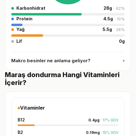
Karbonhidrat
28
g
·
62
%
Protein
4.5
g
·
10
%
Yağ
5.5
g
·
28
%
Lif
0
g
Makro besinler ne anlama geliyor?
▾
Maraş dondurma Hangi Vitaminleri
İçerir?
Vitaminler
B12
0.4
µg
·
17
%
GDV
B2
0.19
mg
·
15
%
GDV