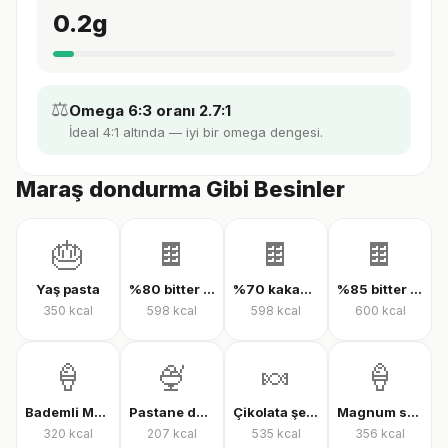
0.2
g
⚖️
Omega 6:3 oranı 2.7:1
İdeal 4:1 altında — iyi bir omega dengesi.
Maraş dondurma Gibi Besinler
🎂
🍫
🍫
🍫
Yaş pasta
%80 bitter çikolata
%70 kakaolu bitter çikolata
%85 bitter çikolata
350
kcal
598
kcal
598
kcal
600
kcal
🍦
🍨
🍬
🍦
Bademli Magnum dondurma
Pastane dondurması
Çikolata şekeri
Magnum sandviç bademli dondurma
320
kcal
207
kcal
535
kcal
356
kcal