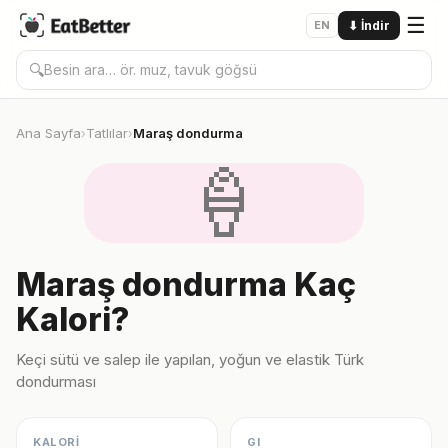
☰
EN
⬇
İndir
🔍
Ana Sayfa
Tatlılar
Maraş dondurma
›
›
🍦
Maraş dondurma Kaç
Kalori?
Keçi sütü ve salep ile yapılan, yoğun ve elastik Türk
dondurması
KALORİ
GI