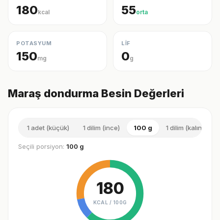
180
55
kcal
orta
POTASYUM
LİF
150
0
mg
g
Maraş dondurma Besin Değerleri
1 adet (küçük)
1 dilim (ince)
100 g
1 dilim (kalın)
Seçili porsiyon:
100 g
180
KCAL /
100G