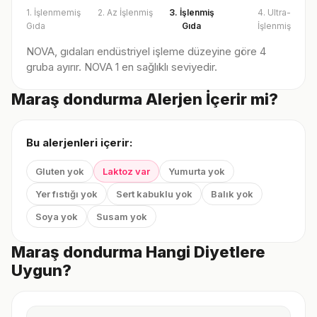
1. İşlenmemiş
2. Az İşlenmiş
3. İşlenmiş
4. Ultra-
Gıda
Gıda
İşlenmiş
NOVA, gıdaları endüstriyel işleme düzeyine göre 4
gruba ayırır. NOVA 1 en sağlıklı seviyedir.
Maraş dondurma Alerjen İçerir mi?
Bu alerjenleri içerir:
Gluten yok
Laktoz var
Yumurta yok
Yer fıstığı yok
Sert kabuklu yok
Balık yok
Soya yok
Susam yok
Maraş dondurma Hangi Diyetlere
Uygun?