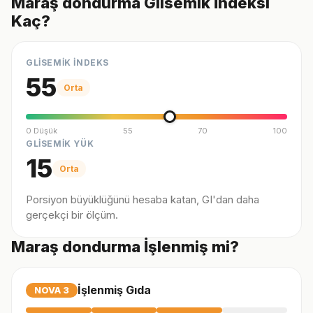
Maraş dondurma Glisemik İndeksi
Kaç?
GLİSEMİK İNDEKS
55
Orta
0 Düşük
55
70
100
GLİSEMİK YÜK
15
Orta
Porsiyon büyüklüğünü hesaba katan, GI'dan daha
gerçekçi bir ölçüm.
Maraş dondurma İşlenmiş mi?
İşlenmiş Gıda
NOVA
3