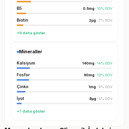
B5
0.5
mg
·
10
%
GDV
Biotin
2
µg
·
7
%
GDV
+9 daha göster
Mineraller
Kalsiyum
140
mg
·
14
%
GDV
Fosfor
90
mg
·
13
%
GDV
Çinko
1
mg
·
9
%
GDV
İyot
8
µg
·
5
%
GDV
+7 daha göster