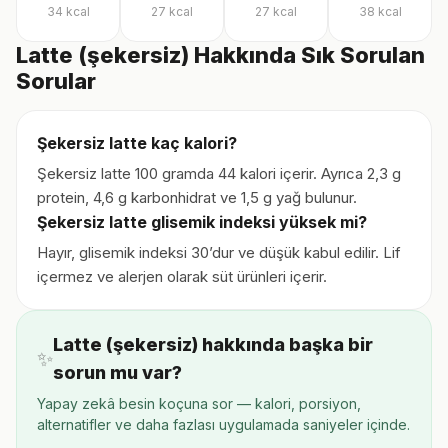
34
kcal
27
kcal
27
kcal
38
kcal
Latte (şekersiz) Hakkında Sık Sorulan
Sorular
Şekersiz latte kaç kalori?
Şekersiz latte 100 gramda 44 kalori içerir. Ayrıca 2,3 g
protein, 4,6 g karbonhidrat ve 1,5 g yağ bulunur.
Şekersiz latte glisemik indeksi yüksek mi?
Hayır, glisemik indeksi 30’dur ve düşük kabul edilir. Lif
içermez ve alerjen olarak süt ürünleri içerir.
Latte (şekersiz) hakkında başka bir
✨
sorun mu var?
Yapay zekâ besin koçuna sor — kalori, porsiyon,
alternatifler ve daha fazlası uygulamada saniyeler içinde.