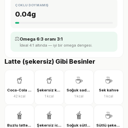
ÇOKLU DOYMAMIŞ
0.04
g
⚖️
Omega 6:3 oranı 3:1
İdeal 4:1 altında — iyi bir omega dengesi.
Latte (şekersiz) Gibi Besinler
🥤
🥤
☕
☕
Coca-Cola Classic
Şekersiz kola
Soğuk sade kahve
Sek kahve
42
kcal
1
kcal
1
kcal
1
kcal
🧋
🧋
🧋
☕
Buzlu latte şekersiz
Şekersiz iced latte
Soğuk sütlü kahve, şekersiz
Sütlü şekerli kahve