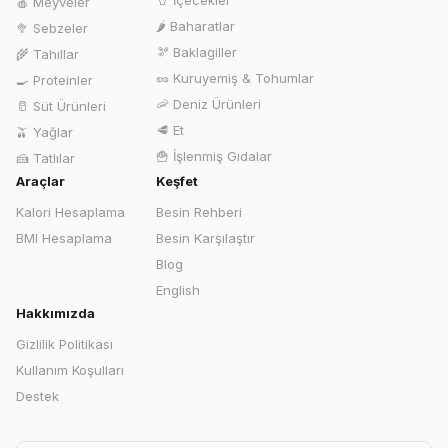
🥤
İçecekler
🍎
Meyveler
🌶️
Baharatlar
🥦
Sebzeler
🫘
Baklagiller
🌾
Tahıllar
🥜
Kuruyemiş & Tohumlar
🍳
Proteinler
🦐
Deniz Ürünleri
🥛
Süt Ürünleri
🥩
Et
🫒
Yağlar
🍟
İşlenmiş Gıdalar
🍰
Tatlılar
Araçlar
Keşfet
Kalori Hesaplama
Besin Rehberi
BMI Hesaplama
Besin Karşılaştır
Blog
English
Hakkımızda
Gizlilik Politikası
Kullanım Koşulları
Destek