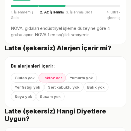
1. İşlenmemiş
2. Az İşlenmiş
3. İşlenmiş Gıda
4. Ultra-
Gıda
İşlenmiş
NOVA, gıdaları endüstriyel işleme düzeyine göre 4
gruba ayırır. NOVA 1 en sağlıklı seviyedir.
Latte (şekersiz) Alerjen İçerir mi?
Bu alerjenleri içerir:
Gluten yok
Laktoz var
Yumurta yok
Yer fıstığı yok
Sert kabuklu yok
Balık yok
Soya yok
Susam yok
Latte (şekersiz) Hangi Diyetlere
Uygun?