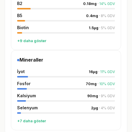
B2
0.18
mg
·
14
%
GDV
B5
0.4
mg
·
8
%
GDV
Biotin
1.5
µg
·
5
%
GDV
+9 daha göster
Mineraller
İyot
16
µg
·
11
%
GDV
Fosfor
70
mg
·
10
%
GDV
Kalsiyum
90
mg
·
9
%
GDV
Selenyum
2
µg
·
4
%
GDV
+7 daha göster