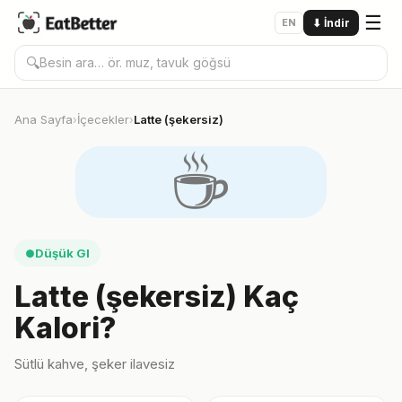
☰
EN
⬇
İndir
🔍
Ana Sayfa
İçecekler
Latte (şekersiz)
›
›
☕️
Düşük GI
●
Latte (şekersiz) Kaç
Kalori?
Sütlü kahve, şeker ilavesiz