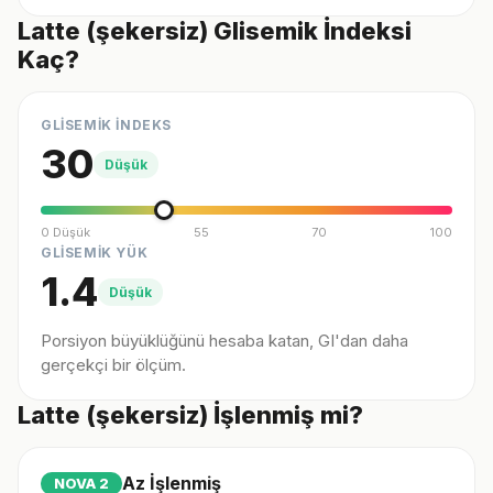
Latte (şekersiz) Glisemik İndeksi
Kaç?
GLİSEMİK İNDEKS
30
Düşük
0 Düşük
55
70
100
GLİSEMİK YÜK
1.4
Düşük
Porsiyon büyüklüğünü hesaba katan, GI'dan daha
gerçekçi bir ölçüm.
Latte (şekersiz) İşlenmiş mi?
Az İşlenmiş
NOVA
2