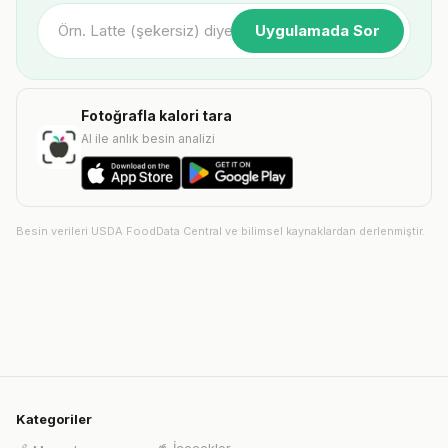
Uygulamada Sor
Fotoğrafla kalori tara
AI ile anlık besin analizi
Besin verileri USDA FoodData Central ve bilimsel kaynaklardan derlenmiştir.
Kategoriler