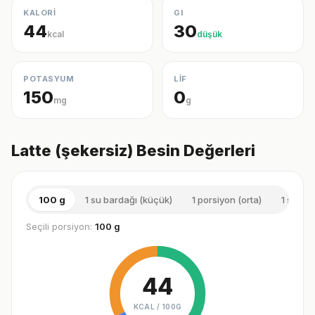
KALORİ
GI
44
30
kcal
düşük
POTASYUM
LİF
150
0
mg
g
Latte (şekersiz) Besin Değerleri
100 g
1 su bardağı (küçük)
1 porsiyon (orta)
1 su bar
Seçili porsiyon:
100 g
44
KCAL /
100G