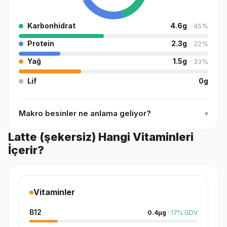
Karbonhidrat
4.6
g
·
45
%
Protein
2.3
g
·
22
%
Yağ
1.5
g
·
33
%
Lif
0
g
Makro besinler ne anlama geliyor?
▾
Latte (şekersiz) Hangi Vitaminleri
İçerir?
Vitaminler
B12
0.4
µg
·
17
%
GDV