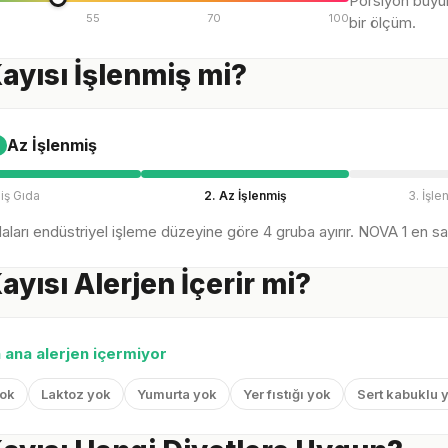
Porsiyon büyü
55
70
100
bir ölçüm.
ayısı İşlenmiş mi?
Az İşlenmiş
iş Gıda
2. Az İşlenmiş
3. İşle
ları endüstriyel işleme düzeyine göre 4 gruba ayırır. NOVA 1 en sağl
ayısı Alerjen İçerir mi?
n ana alerjen içermiyor
yok
Laktoz yok
Yumurta yok
Yer fıstığı yok
Sert kabuklu 