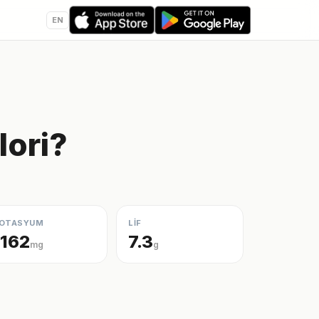
EN
lori?
OTASYUM
LİF
1162
7.3
mg
g