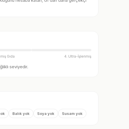
klüğünü hesaba katan, GI'dan daha gerçekçi
nmiş Gıda
4. Ultra-İşlenmiş
ıklı seviyedir.
yok
Balık yok
Soya yok
Susam yok