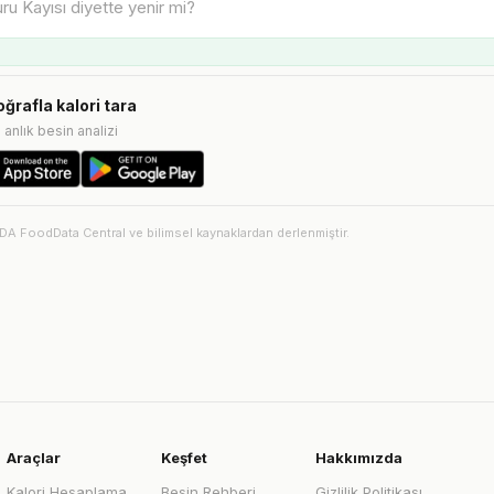
oğrafla kalori tara
e anlık besin analizi
SDA FoodData Central ve bilimsel kaynaklardan derlenmiştir.
Araçlar
Keşfet
Hakkımızda
Kalori Hesaplama
Besin Rehberi
Gizlilik Politikası