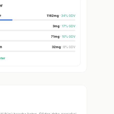
er
⭐
1162
mg
·
34
%
GDV
3
mg
·
17
%
GDV
71
mg
·
10
%
GDV
m
32
mg
·
8
%
GDV
ter