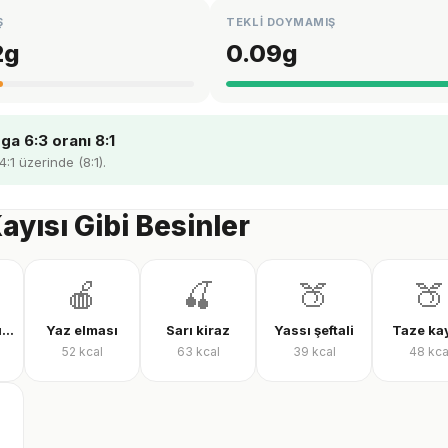
Ş
TEKLİ DOYMAMIŞ
2
g
0.09
g
a 6:3 oranı 8:1
4:1 üzerinde (8:1).
ayısı Gibi Besinler
🍎
🍒
🍑
🍑
Dondurulmuş karışık meyve
Yaz elması
Sarı kiraz
Yassı şeftali
Taze kay
52
kcal
63
kcal
39
kcal
48
kca