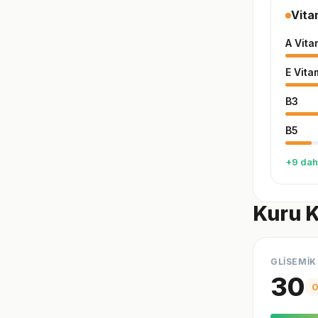
Vita
A Vita
E Vita
B3
B5
+9 dah
Kuru K
GLİSEMİK
30
O