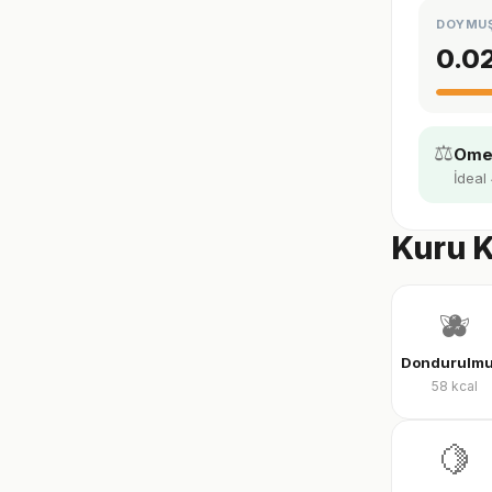
DOYMU
0.0
⚖️
Omeg
İdeal 
Kuru K
🫐
58
kcal
🍋