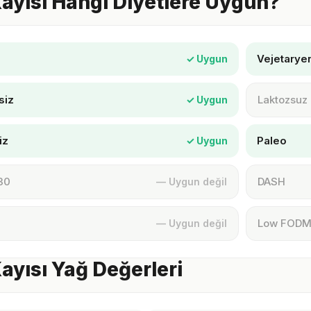
ayısı Hangi Diyetlere Uygun?
Vejetarye
✓ Uygun
siz
Laktozsuz
✓ Uygun
iz
Paleo
✓ Uygun
30
DASH
— Uygun değil
Low FOD
— Uygun değil
ayısı Yağ Değerleri