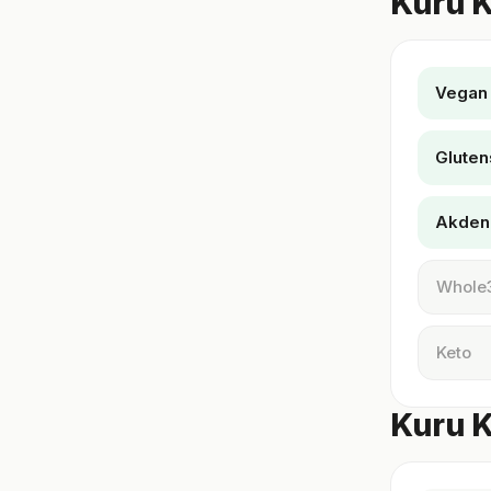
Kuru K
Vegan
Gluten
Akden
Whole
Keto
Kuru K