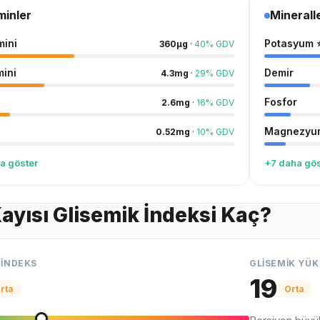
minler
Minerall
mini
Potasyum
360
µg
·
40
%
GDV
mini
Demir
4.3
mg
·
29
%
GDV
Fosfor
2.6
mg
·
16
%
GDV
Magnezyu
0.52
mg
·
10
%
GDV
a göster
+7 daha gös
ayısı Glisemik İndeksi Kaç?
 İNDEKS
GLİSEMİK YÜK
19
rta
Orta