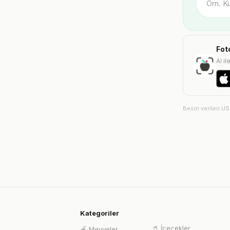
Fot
AI il
Besin verileri U
Kategoriler
🥤
İçecekler
🍎
Meyveler