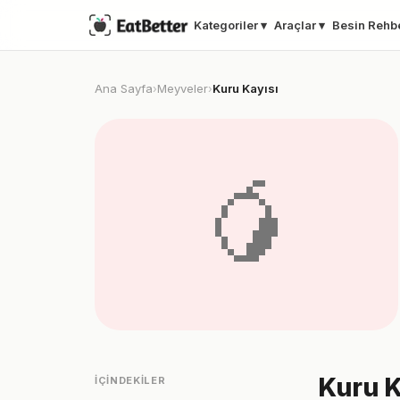
Kategoriler ▾
Araçlar ▾
Besin Rehb
Ana Sayfa
Meyveler
Kuru Kayısı
›
›
🥭
Kuru K
İÇINDEKILER