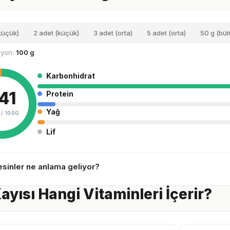
(küçük)
2 adet (küçük)
3 adet (orta)
5 adet (orta)
50 g (büt
siyon:
100 g
Karbonhidrat
41
Protein
Yağ
 /
100G
Lif
sinler ne anlama geliyor?
ayısı Hangi Vitaminleri İçerir?