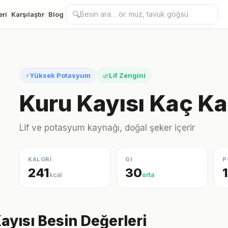
🔍
eri
Karşılaştır
Blog
Yüksek Potasyum
Lif Zengini
⚡
🌿
Kuru Kayısı Kaç Ka
Lif ve potasyum kaynağı, doğal şeker içerir
KALORİ
GI
P
241
30
kcal
orta
ayısı Besin Değerleri