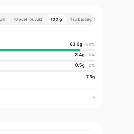
ün)
10 adet (büyük)
100 g
1 su bardağı (doğranmış)
63.9
g
·
93
%
3.4
g
·
5
%
0.5
g
·
2
%
7.3
g
▾