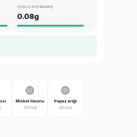
ÇOKLU DOYMAMIŞ
0.08
g
🟢
🟢
ısı
Misket limonu
Papaz eriği
l
30
kcal
46
kcal