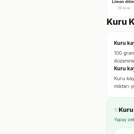
Limon dilim
29
kcal
Kuru K
Kuru ka
100 gram
düzenine
Kuru ka
Kuru kayı
miktarı y
✨
Kuru
Yapay zek