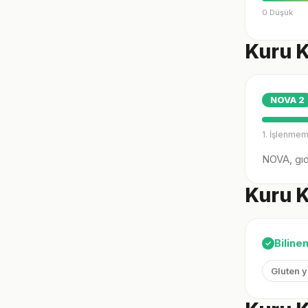
0 Düşük
Kuru K
NOVA
2
1. İşlenmem
NOVA, gıda
Kuru K
Biline
✓
Gluten 