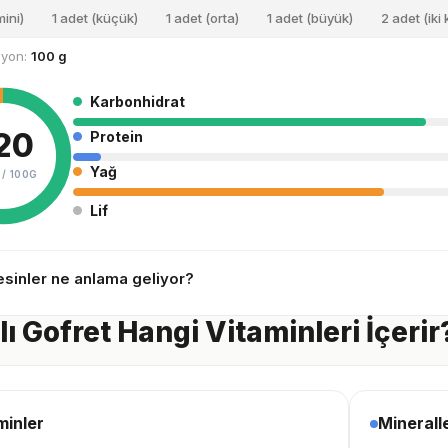
mini)
1 adet (küçük)
1 adet (orta)
1 adet (büyük)
2 adet (iki 
siyon:
100 g
Karbonhidrat
20
Protein
Yağ
 /
100G
Lif
sinler ne anlama geliyor?
ı Gofret Hangi Vitaminleri İçerir
minler
Minerall