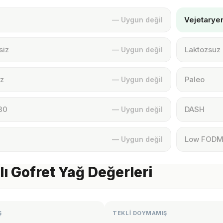
Vejetarye
— Uygun değil
siz
Laktozsuz
— Uygun değil
z
Paleo
— Uygun değil
30
DASH
— Uygun değil
Low FOD
— Uygun değil
ı Gofret Yağ Değerleri
Ş
TEKLİ DOYMAMIŞ