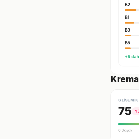
B2
B1
B3
B5
+9 dah
Kremal
GLİSEMİK
75
Y
0 Düşük