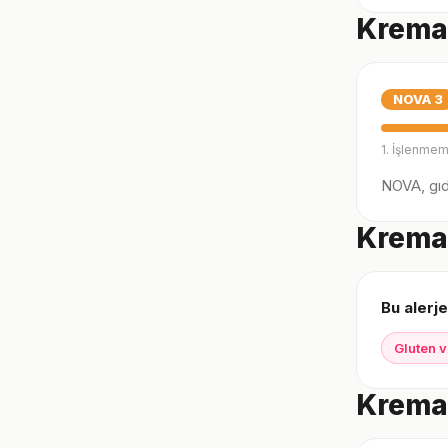
Kremal
NOVA
3
1. İşlenmem
NOVA, gıda
Kremal
Bu alerje
Gluten v
Kremal