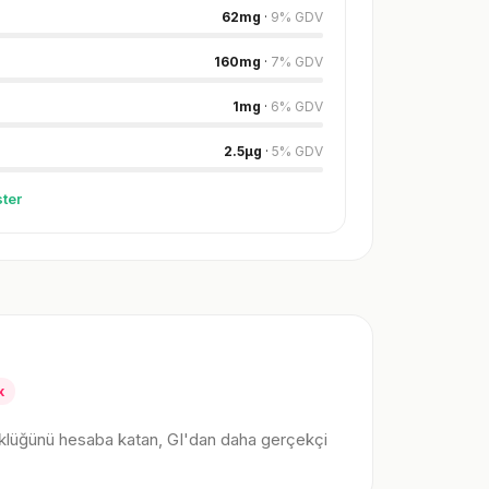
62
mg
·
9
%
GDV
160
mg
·
7
%
GDV
1
mg
·
6
%
GDV
2.5
µg
·
5
%
GDV
ter
k
klüğünü hesaba katan, GI'dan daha gerçekçi