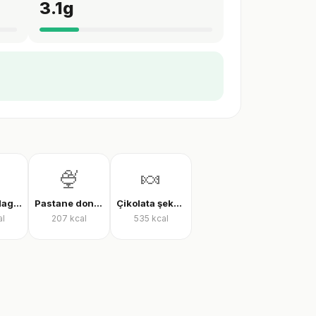
3.1
g
🍨
🍬
Bademli Magnum dondurma
Pastane dondurması
Çikolata şekeri
al
207
kcal
535
kcal