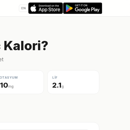
EN
 Kalori?
et
OTASYUM
LİF
110
2.1
mg
g