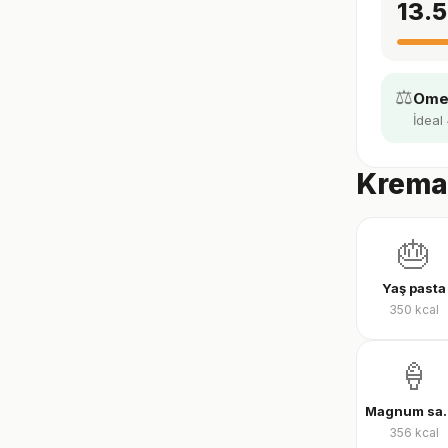
13.5
⚖️
Omeg
İdeal 
Kremal
🎂
Yaş pasta
350
kcal
🍦
Magnum sandv
356
kcal