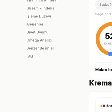
Vitamin & Mineral
1 adet (
Glisemik İndeks
Seçili por
İşleme Düzeyi
Alerjenler
Diyet Uyumu
5
Omega Analizi
KCAL
Benzer Besinler
FAQ
Makro be
Kremal
Vita