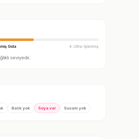
nmiş Gıda
4. Ultra-İşlenmiş
ıklı seviyedir.
ok
Balık yok
Soya var
Susam yok