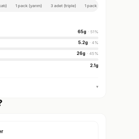
katı)
1 pack (yarım)
3 adet (triple)
1 pack (bütün)
100 g
65
g
·
51
%
5.2
g
·
4
%
26
g
·
45
%
2.1
g
▾
?
er