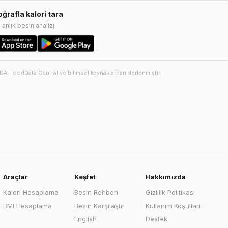
oğrafla kalori tara
e anlık besin analizi
SDA FoodData Central ve bilimsel kaynaklardan derlenmiştir.
Araçlar
Keşfet
Hakkımızda
Kalori Hesaplama
Besin Rehberi
Gizlilik Politikası
BMI Hesaplama
Besin Karşılaştır
Kullanım Koşulları
English
Destek