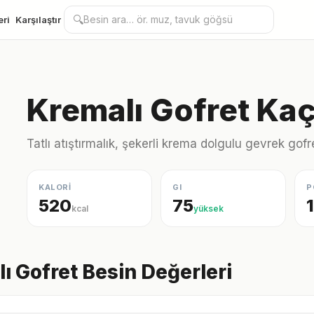
🔍
eri
Karşılaştır
Kremalı Gofret Kaç
Tatlı atıştırmalık, şekerli krema dolgulu gevrek gofr
KALORİ
GI
P
520
75
kcal
yüksek
ı Gofret Besin Değerleri