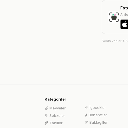
Fot
AI il
Besin verileri U
Kategoriler
🥤
İçecekler
🍎
Meyveler
🌶️
Baharatlar
🥦
Sebzeler
🫘
Baklagiller
🌾
Tahıllar