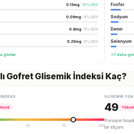
Fosfor
0.13
mg
·
10
%
GDV
Sodyum
0.09
mg
·
8
%
GDV
Demir
0.8
mg
·
5
%
GDV
Selenyum
0.25
mg
·
5
%
GDV
a göster
+7 daha gös
ı Gofret Glisemik İndeksi Kaç?
 İNDEKS
GLİSEMİK YÜK
49
üksek
Yükse
Porsiyon büyü
55
70
100
bir ölçüm.