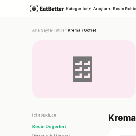
Kategoriler ▾
Araçlar ▾
Besin Rehb
Ana Sayfa
Tatlılar
Kremalı Gofret
›
›
🍫
Kremal
İÇINDEKILER
Besin Değerleri