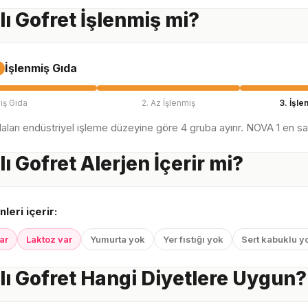
ı Gofret İşlenmiş mi?
İşlenmiş Gıda
iş Gıda
2. Az İşlenmiş
3. İşle
ları endüstriyel işleme düzeyine göre 4 gruba ayırır. NOVA 1 en sağl
ı Gofret Alerjen İçerir mi?
nleri içerir:
ar
Laktoz var
Yumurta yok
Yer fıstığı yok
Sert kabuklu y
ı Gofret Hangi Diyetlere Uygun?