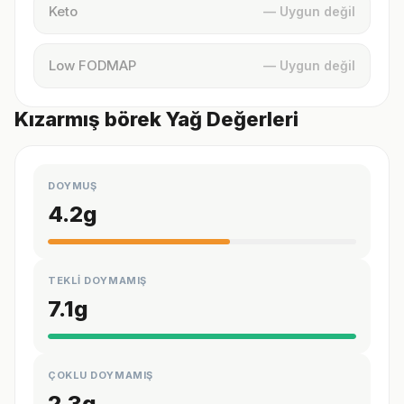
Keto
— Uygun değil
Low FODMAP
— Uygun değil
Kızarmış börek Yağ Değerleri
DOYMUŞ
4.2
g
TEKLİ DOYMAMIŞ
7.1
g
ÇOKLU DOYMAMIŞ
2.3
g