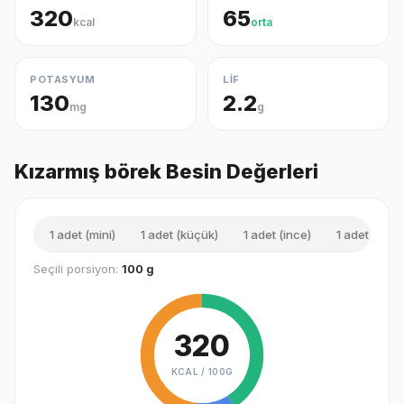
320
65
kcal
orta
POTASYUM
LİF
130
2.2
mg
g
Kızarmış börek Besin Değerleri
1 adet (mini)
1 adet (küçük)
1 adet (ince)
1 adet (orta)
Seçili porsiyon:
100 g
320
KCAL /
100G