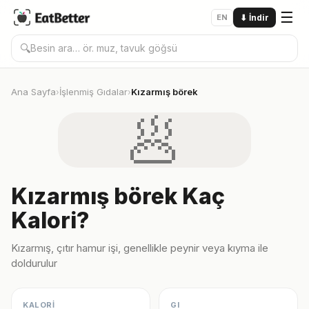
☰
EN
⬇
İndir
🔍
Ana Sayfa
İşlenmiş Gıdalar
Kızarmış börek
›
›
🥟
Kızarmış börek Kaç
Kalori?
Kızarmış, çıtır hamur işi, genellikle peynir veya kıyma ile
doldurulur
KALORİ
GI