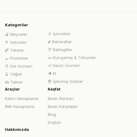
Kategoriler
🥤
İçecekler
🍎
Meyveler
🌶️
Baharatlar
🥦
Sebzeler
🫘
Baklagiller
🌾
Tahıllar
🥜
Kuruyemiş & Tohumlar
🍳
Proteinler
🦐
Deniz Ürünleri
🥛
Süt Ürünleri
🥩
Et
🫒
Yağlar
🍟
İşlenmiş Gıdalar
🍰
Tatlılar
Araçlar
Keşfet
Kalori Hesaplama
Besin Rehberi
BMI Hesaplama
Besin Karşılaştır
Blog
English
Hakkımızda