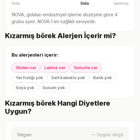
Gıda
Gıda
İşlenmiş
NOVA, gıdaları endüstriyel işleme düzeyine göre 4
gruba ayırır. NOVA 1 en sağlıklı seviyedir.
Kızarmış börek Alerjen İçerir mi?
Bu alerjenleri içerir:
Gluten var
Laktoz var
Yumurta var
Yer fıstığı yok
Sert kabuklu yok
Balık yok
Soya yok
Susam yok
Kızarmış börek Hangi Diyetlere
Uygun?
Vegan
— Uygun değil