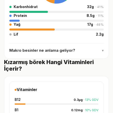
Karbonhidrat
32
g
·
41
%
Protein
8.5
g
·
11
%
Yağ
17
g
·
48
%
Lif
2.2
g
Makro besinler ne anlama geliyor?
▾
Kızarmış börek Hangi Vitaminleri
İçerir?
Vitaminler
B12
0.3
µg
·
13
%
GDV
B1
0.12
mg
·
10
%
GDV