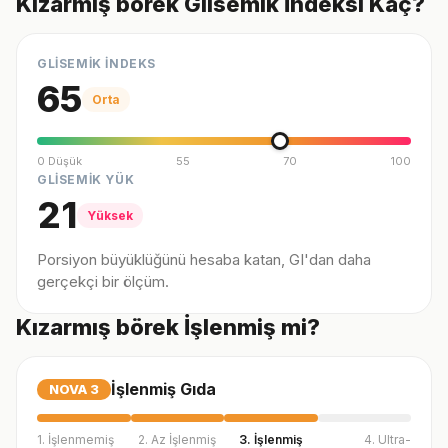
Kızarmış börek Glisemik İndeksi Kaç?
GLİSEMİK İNDEKS
65
Orta
0 Düşük
55
70
100
GLİSEMİK YÜK
21
Yüksek
Porsiyon büyüklüğünü hesaba katan, GI'dan daha
gerçekçi bir ölçüm.
Kızarmış börek İşlenmiş mi?
İşlenmiş Gıda
NOVA
3
1. İşlenmemiş
2. Az İşlenmiş
3. İşlenmiş
4. Ultra-