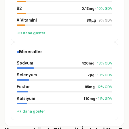
B2
0.13
mg
·
10
%
GDV
A Vitamini
80
µg
·
9
%
GDV
+9 daha göster
Mineraller
Sodyum
420
mg
·
18
%
GDV
Selenyum
7
µg
·
13
%
GDV
Fosfor
85
mg
·
12
%
GDV
Kalsiyum
110
mg
·
11
%
GDV
+7 daha göster