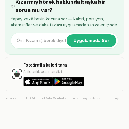
Kızarmış börek hakkında başka bir
✨
sorun mu var?
Yapay zekâ besin koçuna sor — kalori, porsiyon,
alternatifler ve daha fazlası uygulamada saniyeler içinde.
Uygulamada Sor
Fotoğrafla kalori tara
AI ile anlık besin analizi
Besin verileri USDA FoodData Central ve bilimsel kaynaklardan derlenmiştir.