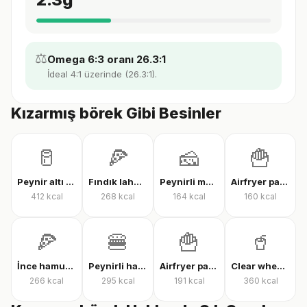
⚖️
Omega 6:3 oranı 26.3:1
İdeal 4:1 üzerinde (26.3:1).
Kızarmış börek Gibi Besinler
🥛
🍕
🧀
🍟
Peynir altı suyu protein tozu
Fındık lahmacun
Peynirli makarna
Airfryer patates kızartması
412
kcal
268
kcal
164
kcal
160
kcal
🍕
🍔
🍟
🥤
İnce hamur karışık pizza
Peynirli hamburger
Airfryer patates kızartması
Clear whey protein
266
kcal
295
kcal
191
kcal
360
kcal