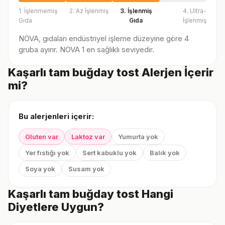
1. İşlenmemiş
2. Az İşlenmiş
3. İşlenmiş
4. Ultra-
Gıda
Gıda
İşlenmiş
NOVA, gıdaları endüstriyel işleme düzeyine göre 4
gruba ayırır. NOVA 1 en sağlıklı seviyedir.
Kaşarlı tam buğday tost Alerjen İçerir
mi?
Bu alerjenleri içerir:
Gluten var
Laktoz var
Yumurta yok
Yer fıstığı yok
Sert kabuklu yok
Balık yok
Soya yok
Susam yok
Kaşarlı tam buğday tost Hangi
Diyetlere Uygun?