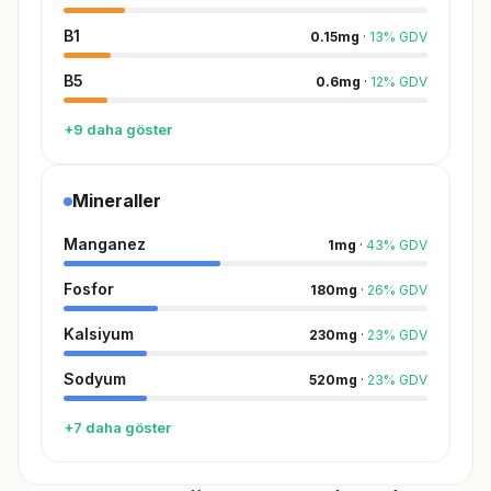
B1
0.15
mg
·
13
%
GDV
B5
0.6
mg
·
12
%
GDV
+9 daha göster
Mineraller
Manganez
1
mg
·
43
%
GDV
Fosfor
180
mg
·
26
%
GDV
Kalsiyum
230
mg
·
23
%
GDV
Sodyum
520
mg
·
23
%
GDV
+7 daha göster