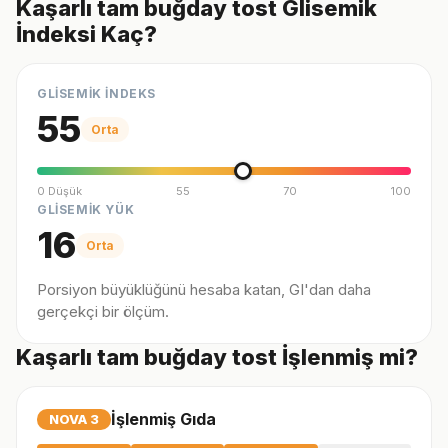
Kaşarlı tam buğday tost Glisemik
İndeksi Kaç?
GLİSEMİK İNDEKS
55
Orta
0 Düşük
55
70
100
GLİSEMİK YÜK
16
Orta
Porsiyon büyüklüğünü hesaba katan, GI'dan daha
gerçekçi bir ölçüm.
Kaşarlı tam buğday tost İşlenmiş mi?
İşlenmiş Gıda
NOVA
3