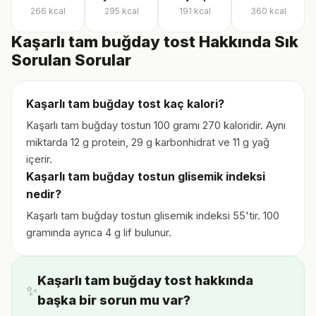
266
kcal
295
kcal
191
kcal
360
kcal
Kaşarlı tam buğday tost Hakkında Sık
Sorulan Sorular
Kaşarlı tam buğday tost kaç kalori?
Kaşarlı tam buğday tostun 100 gramı 270 kaloridir. Aynı
miktarda 12 g protein, 29 g karbonhidrat ve 11 g yağ
içerir.
Kaşarlı tam buğday tostun glisemik indeksi
nedir?
Kaşarlı tam buğday tostun glisemik indeksi 55'tir. 100
gramında ayrıca 4 g lif bulunur.
Kaşarlı tam buğday tost hakkında
✨
başka bir sorun mu var?