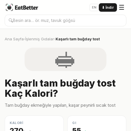
☰
EN
⬇
İndir
🔍
Ana Sayfa
İşlenmiş Gıdalar
Kaşarlı tam buğday tost
›
›
🥪
Kaşarlı tam buğday tost
Kaç Kalori?
Tam buğday ekmeğiyle yapılan, kaşar peynirli sıcak tost
KALORİ
GI
270
55