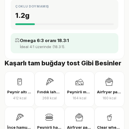
ÇOKLU DOYMAMIŞ
1.2
g
⚖️
Omega 6:3 oranı 18.3:1
İdeal 4:1 üzerinde (18.3:1).
Kaşarlı tam buğday tost Gibi Besinler
🥛
🍕
🧀
🍟
Peynir altı suyu protein tozu
Fındık lahmacun
Peynirli makarna
Airfryer patates kızartması
412
kcal
268
kcal
164
kcal
160
kcal
🍕
🍔
🍟
🥤
İnce hamur karışık pizza
Peynirli hamburger
Airfryer patates kızartması
Clear whey protein