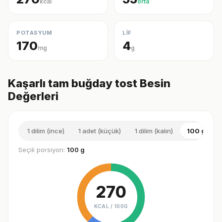
kcal
orta
POTASYUM
LİF
170
4
mg
g
Kaşarlı tam buğday tost Besin
Değerleri
1 dilim (ince)
1 adet (küçük)
1 dilim (kalın)
100 g
Seçili porsiyon:
100 g
270
KCAL /
100G