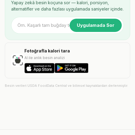
Yapay zekâ besin koçuna sor — kalori, porsiyon,
alternatifler ve daha fazlası uygulamada saniyeler içinde.
Uygulamada Sor
Fotoğrafla kalori tara
AI ile anlık besin analizi
Besin verileri USDA FoodData Central ve bilimsel kaynaklardan derlenmiştir.