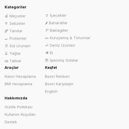
Kategoriler
🥤
İçecekler
🍎
Meyveler
🌶️
Baharatlar
🥦
Sebzeler
🫘
Baklagiller
🌾
Tahıllar
🥜
Kuruyemiş & Tohumlar
🍳
Proteinler
🦐
Deniz Ürünleri
🥛
Süt Ürünleri
🥩
Et
🫒
Yağlar
🍟
İşlenmiş Gıdalar
🍰
Tatlılar
Araçlar
Keşfet
Kalori Hesaplama
Besin Rehberi
BMI Hesaplama
Besin Karşılaştır
English
Hakkımızda
Gizlilik Politikası
Kullanım Koşulları
Destek