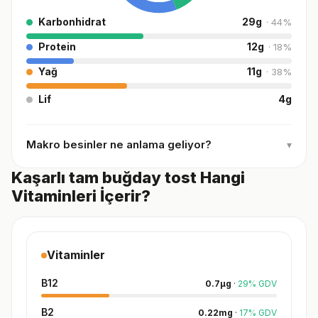
Karbonhidrat
29
g
·
44
%
Protein
12
g
·
18
%
Yağ
11
g
·
38
%
Lif
4
g
Makro besinler ne anlama geliyor?
▾
Kaşarlı tam buğday tost Hangi
Vitaminleri İçerir?
Vitaminler
B12
0.7
µg
·
29
%
GDV
B2
0.22
mg
·
17
%
GDV