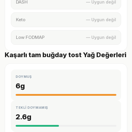
DASH
— Uygun değil
Keto
— Uygun değil
Low FODMAP
— Uygun değil
Kaşarlı tam buğday tost Yağ Değerleri
DOYMUŞ
6
g
TEKLİ DOYMAMIŞ
2.6
g