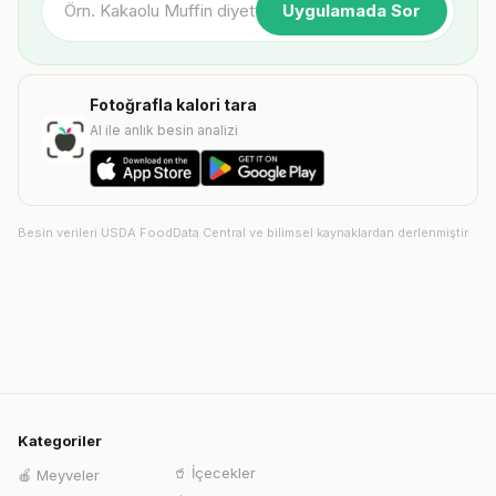
Uygulamada Sor
Fotoğrafla kalori tara
AI ile anlık besin analizi
Besin verileri USDA FoodData Central ve bilimsel kaynaklardan derlenmiştir.
Kategoriler
🥤
İçecekler
🍎
Meyveler