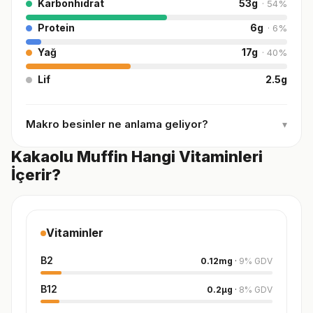
Karbonhidrat
53
g
·
54
%
Protein
6
g
·
6
%
Yağ
17
g
·
40
%
Lif
2.5
g
Makro besinler ne anlama geliyor?
▾
Kakaolu Muffin Hangi Vitaminleri
İçerir?
Vitaminler
B2
0.12
mg
·
9
%
GDV
B12
0.2
µg
·
8
%
GDV