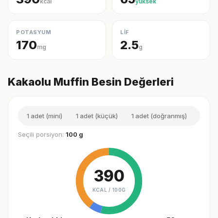
kcal
yüksek
POTASYUM
LİF
170
2.5
mg
g
Kakaolu Muffin Besin Değerleri
1 adet (mini)
1 adet (küçük)
1 adet (doğranmış)
1 adet
Seçili porsiyon:
100 g
390
KCAL /
100G