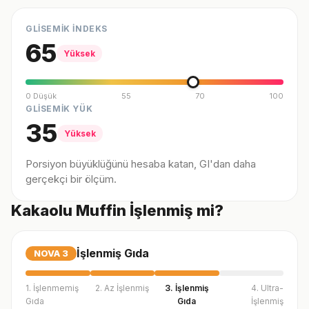
GLİSEMİK İNDEKS
65
Yüksek
0 Düşük
55
70
100
GLİSEMİK YÜK
35
Yüksek
Porsiyon büyüklüğünü hesaba katan, GI'dan daha
gerçekçi bir ölçüm.
Kakaolu Muffin İşlenmiş mi?
İşlenmiş Gıda
NOVA
3
1. İşlenmemiş
2. Az İşlenmiş
3. İşlenmiş
4. Ultra-
Gıda
Gıda
İşlenmiş