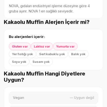
NOVA, gıdaları endüstriyel işleme düzeyine göre 4
gruba ayırır. NOVA 1 en sağlıklı seviyedir.
Kakaolu Muffin Alerjen İçerir mi?
Bu alerjenleri içerir:
Gluten var
Laktoz var
Yumurta var
Yer fıstığı yok
Sert kabuklu yok
Balık yok
Soya yok
Susam yok
Kakaolu Muffin Hangi Diyetlere
Uygun?
Vegan
— Uygun değil