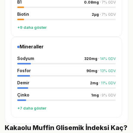
B1
0.08
mg
·
7
%
GDV
Biotin
2
µg
·
7
%
GDV
+9 daha göster
Mineraller
Sodyum
320
mg
·
14
%
GDV
Fosfor
90
mg
·
13
%
GDV
Demir
2
mg
·
11
%
GDV
Çinko
1
mg
·
9
%
GDV
+7 daha göster
Kakaolu Muffin Glisemik İndeksi Kaç?