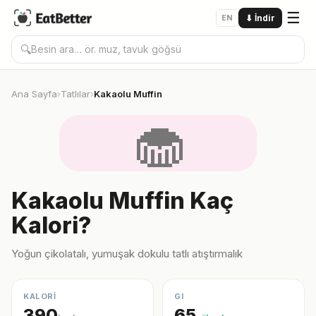
☰
EN
⬇
İndir
🔍
Ana Sayfa
Tatlılar
Kakaolu Muffin
›
›
🧁
Kakaolu Muffin Kaç
Kalori?
Yoğun çikolatalı, yumuşak dokulu tatlı atıştırmalık
KALORİ
GI
390
65