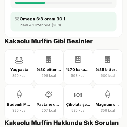
⚖️
Omega 6:3 oranı 30:1
İdeal 4:1 üzerinde (30:1).
Kakaolu Muffin Gibi Besinler
🎂
🍫
🍫
🍫
Yaş pasta
%80 bitter çikolata
%70 kakaolu bitter çikolata
%85 bitter çikolata
350
kcal
598
kcal
598
kcal
600
kcal
🍦
🍨
🍬
🍦
Bademli Magnum dondurma
Pastane dondurması
Çikolata şekeri
Magnum sandviç bademli dondurma
320
kcal
207
kcal
535
kcal
356
kcal
Kakaolu Muffin Hakkında Sık Sorulan