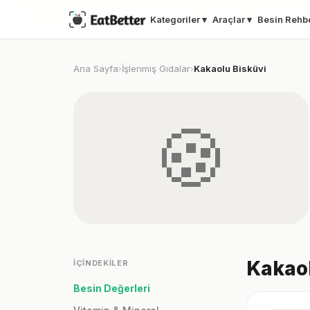
Kategoriler ▾
Araçlar ▾
Besin Rehb
Ana Sayfa
İşlenmiş Gıdalar
Kakaolu Bisküvi
›
›
🍪
Kakaol
İÇINDEKILER
Besin Değerleri