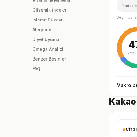
Vitamin & Mineral
1 adet (
Glisemik İndeks
Seçili por
İşleme Düzeyi
Alerjenler
Diyet Uyumu
4
Omega Analizi
KCAL
Benzer Besinler
FAQ
Makro be
Kakaol
Vita