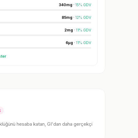
340
mg
·
15
%
GDV
85
mg
·
12
%
GDV
2
mg
·
11
%
GDV
6
µg
·
11
%
GDV
ter
k
klüğünü hesaba katan, GI'dan daha gerçekçi