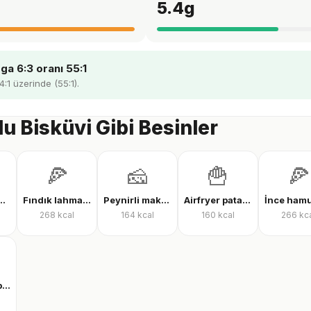
5.4
g
a 6:3 oranı 55:1
4:1 üzerinde (55:1).
u Bisküvi Gibi Besinler
🍕
🧀
🍟
🍕
tı suyu protein tozu
Fındık lahmacun
Peynirli makarna
Airfryer patates kızartması
268
kcal
164
kcal
160
kcal
266
kc
Clear whey protein