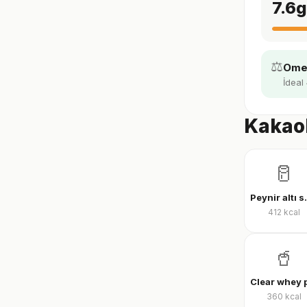
7.6
g
⚖️
Omeg
İdeal 
Kakaol
🥛
Peynir al
412
kcal
🥤
360
kcal