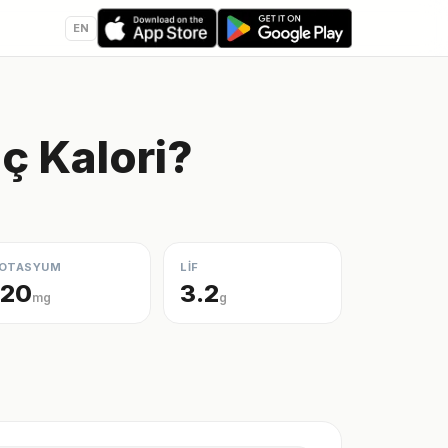
EN
ç Kalori?
OTASYUM
LİF
120
3.2
mg
g