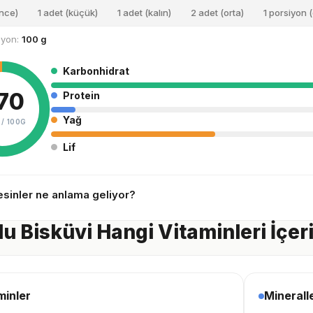
ince)
1 adet (küçük)
1 adet (kalın)
2 adet (orta)
1 porsiyon (
siyon:
100 g
Karbonhidrat
70
Protein
Yağ
 /
100G
Lif
sinler ne anlama geliyor?
u Bisküvi Hangi Vitaminleri İçer
minler
Minerall