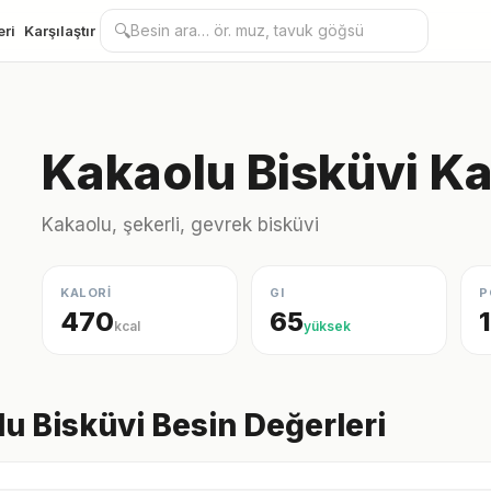
🔍
eri
Karşılaştır
Kakaolu Bisküvi Ka
Kakaolu, şekerli, gevrek bisküvi
KALORİ
GI
P
470
65
kcal
yüksek
u Bisküvi Besin Değerleri