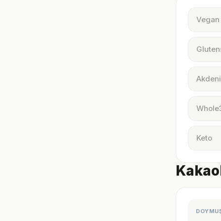
Vegan
Gluten
Akdeni
Whole
Keto
Kakaol
DOYMU