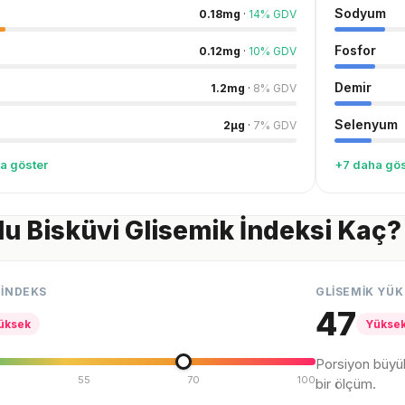
Sodyum
0.18
mg
·
14
%
GDV
Fosfor
0.12
mg
·
10
%
GDV
Demir
1.2
mg
·
8
%
GDV
Selenyum
2
µg
·
7
%
GDV
a göster
+7 daha gös
u Bisküvi Glisemik İndeksi Kaç?
 İNDEKS
GLİSEMİK YÜK
47
üksek
Yükse
Porsiyon büyü
55
70
100
bir ölçüm.