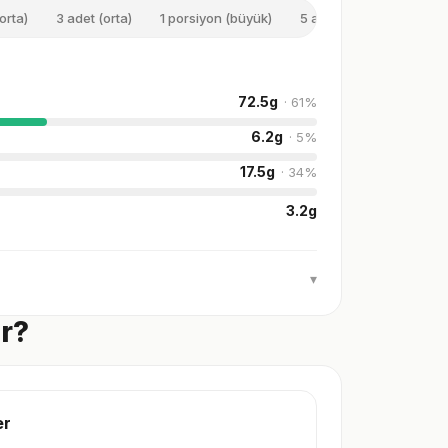
orta)
3 adet (orta)
1 porsiyon (büyük)
5 adet (büyük)
100 
72.5
g
·
61
%
6.2
g
·
5
%
17.5
g
·
34
%
3.2
g
▾
ir?
er