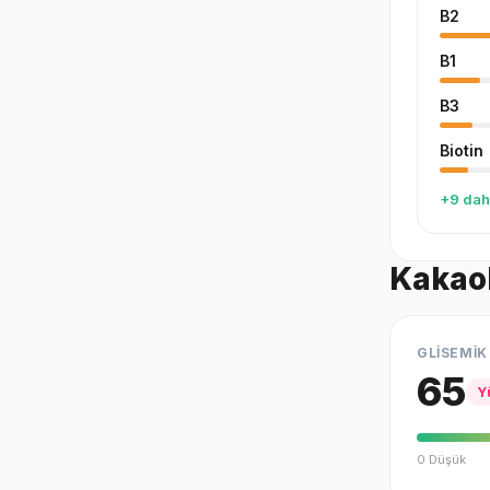
B2
B1
B3
Biotin
+9 dah
Kakaol
GLİSEMİK
65
Y
0 Düşük