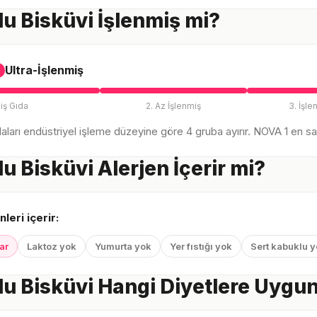
u Bisküvi İşlenmiş mi?
Ultra-İşlenmiş
iş Gıda
2. Az İşlenmiş
3. İşle
ları endüstriyel işleme düzeyine göre 4 gruba ayırır. NOVA 1 en sağl
u Bisküvi Alerjen İçerir mi?
nleri içerir:
ar
Laktoz yok
Yumurta yok
Yer fıstığı yok
Sert kabuklu 
u Bisküvi Hangi Diyetlere Uygu