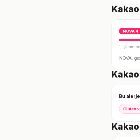
Kakaol
NOVA
4
1. İşlenmem
NOVA, gıda
Kakaol
Bu alerje
Gluten v
Kakaol