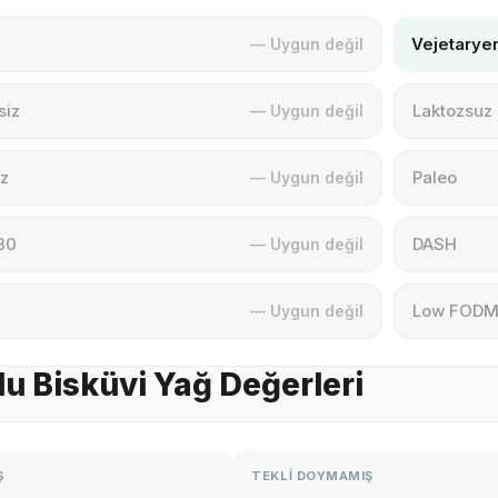
Vejetarye
— Uygun değil
siz
Laktozsuz
— Uygun değil
z
Paleo
— Uygun değil
30
DASH
— Uygun değil
Low FOD
— Uygun değil
u Bisküvi Yağ Değerleri
Ş
TEKLİ DOYMAMIŞ