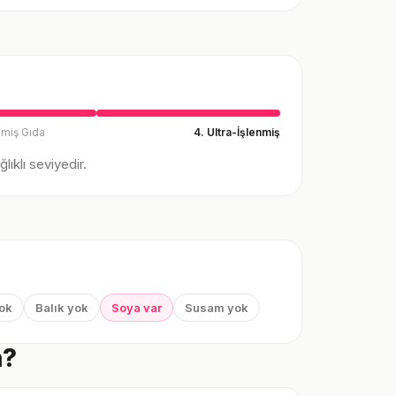
nmiş Gıda
4. Ultra-İşlenmiş
ıklı seviyedir.
yok
Balık yok
Soya var
Susam yok
n?