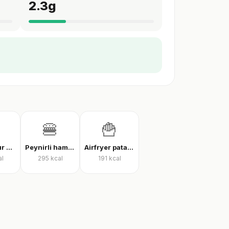
2.3
g
🍔
🍟
İnce hamur karışık pizza
Peynirli hamburger
Airfryer patates kızartması
al
295
kcal
191
kcal