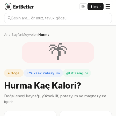
☰
EN
⬇
İndir
🔍
Ana Sayfa
Meyveler
Hurma
›
›
🌴
Doğal
Yüksek Potasyum
Lif Zengini
★
⚡
🌿
Hurma Kaç Kalori?
Doğal enerji kaynağı, yüksek lif, potasyum ve magnezyum
içerir