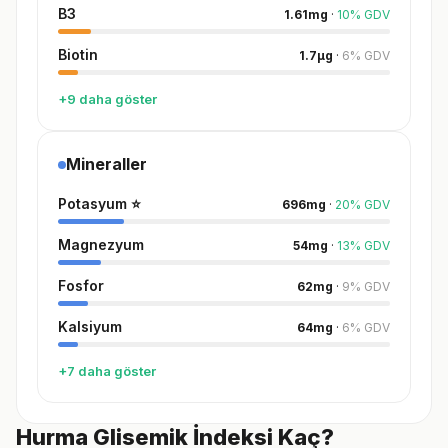
B3
1.61
mg
·
10
%
GDV
Biotin
1.7
µg
·
6
%
GDV
+9 daha göster
Mineraller
Potasyum
⭐
696
mg
·
20
%
GDV
Magnezyum
54
mg
·
13
%
GDV
Fosfor
62
mg
·
9
%
GDV
Kalsiyum
64
mg
·
6
%
GDV
+7 daha göster
Hurma Glisemik İndeksi Kaç?