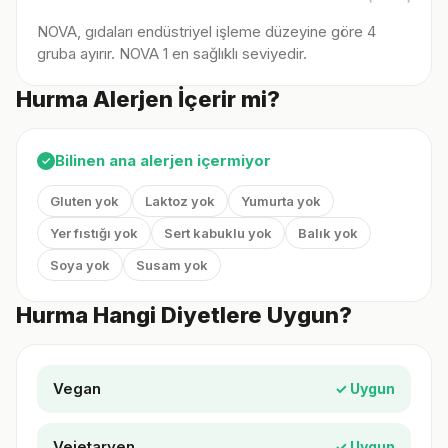
NOVA, gıdaları endüstriyel işleme düzeyine göre 4
gruba ayırır. NOVA 1 en sağlıklı seviyedir.
Hurma Alerjen İçerir mi?
Bilinen ana alerjen içermiyor
✓
Gluten yok
Laktoz yok
Yumurta yok
Yer fıstığı yok
Sert kabuklu yok
Balık yok
Soya yok
Susam yok
Hurma Hangi Diyetlere Uygun?
Vegan
✓ Uygun
Vejetaryen
✓ Uygun