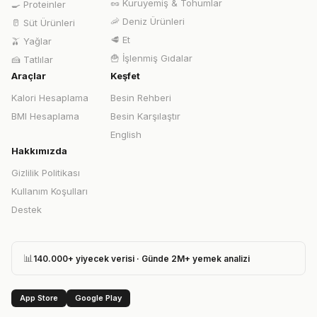
🥜
Kuruyemiş & Tohumlar
🍳
Proteinler
🦐
Deniz Ürünleri
🥛
Süt Ürünleri
🥩
Et
🫒
Yağlar
🍟
İşlenmiş Gıdalar
🍰
Tatlılar
Araçlar
Keşfet
Kalori Hesaplama
Besin Rehberi
BMI Hesaplama
Besin Karşılaştır
English
Hakkımızda
Gizlilik Politikası
Kullanım Koşulları
Destek
📊
140.000+ yiyecek verisi · Günde 2M+ yemek analizi
App Store
Google Play