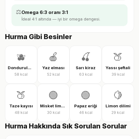
⚖️
Omega 6:3 oranı 3:1
İdeal 4:1 altında — iyi bir omega dengesi.
Hurma Gibi Besinler
🫐
🍎
🍒
🍑
Dondurulmuş karışık meyve
Yaz elması
Sarı kiraz
Yassı şeftali
58
kcal
52
kcal
63
kcal
39
kcal
🍑
🟢
🟢
🍋
Taze kayısı
Misket limonu
Papaz eriği
Limon dilimi
48
kcal
30
kcal
46
kcal
29
kcal
Hurma Hakkında Sık Sorulan Sorular