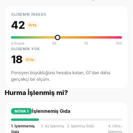
GLİSEMİK İNDEKS
42
Orta
0 Düşük
55
70
100
GLİSEMİK YÜK
18
Orta
Porsiyon büyüklüğünü hesaba katan, GI'dan daha
gerçekçi bir ölçüm.
Hurma İşlenmiş mi?
İşlenmemiş Gıda
NOVA
1
1. İşlenmemiş
2. Az İşlenmiş
3. İşlenmiş Gıda
4. Ultra-
Gıda
İşlenmiş