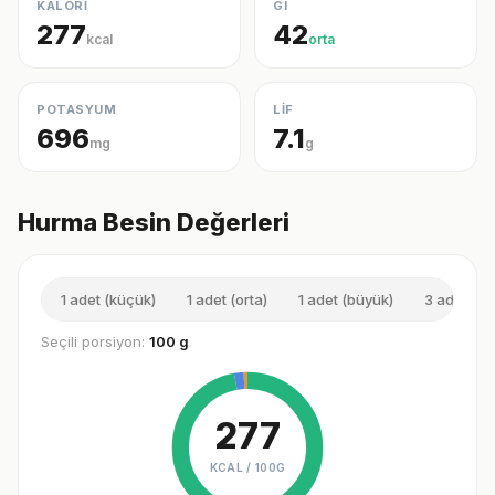
KALORİ
GI
277
42
kcal
orta
POTASYUM
LİF
696
7.1
mg
g
Hurma Besin Değerleri
1 adet (küçük)
1 adet (orta)
1 adet (büyük)
3 adet (or
Seçili porsiyon:
100 g
277
KCAL /
100G