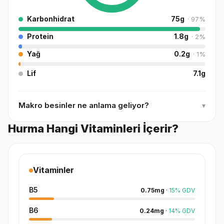
Karbonhidrat
75
g
·
97
%
Protein
1.8
g
·
2
%
Yağ
0.2
g
·
1
%
Lif
7.1
g
Makro besinler ne anlama geliyor?
▾
Hurma Hangi Vitaminleri İçerir?
Vitaminler
B5
0.75
mg
·
15
%
GDV
B6
0.24
mg
·
14
%
GDV