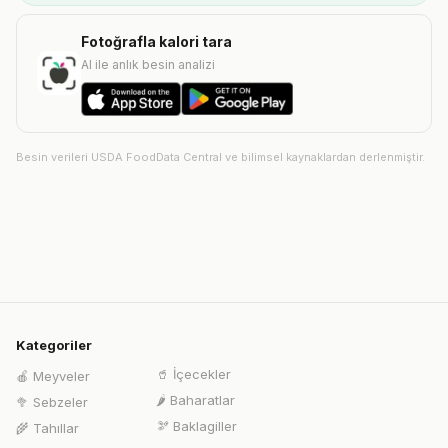
Fotoğrafla kalori tara
AI ile anlık besin analizi
Besin verileri USDA FoodData Central ve bilimsel kaynaklardan derlenmiştir.
Kategoriler
🥤
İçecekler
🍎
Meyveler
🌶️
Baharatlar
🥦
Sebzeler
🫘
Baklagiller
🌾
Tahıllar