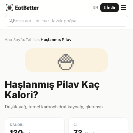
☰
EN
⬇
İndir
🔍
Ana Sayfa
Tahıllar
Haşlanmış Pilav
›
›
🍚
Haşlanmış Pilav Kaç
Kalori?
Düşük yağ, temel karbonhidrat kaynağı, glutensiz
KALORİ
GI
130
73