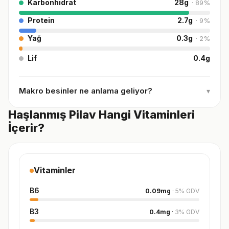
Karbonhidrat
28
g
·
89
%
Protein
2.7
g
·
9
%
Yağ
0.3
g
·
2
%
Lif
0.4
g
Makro besinler ne anlama geliyor?
▾
Haşlanmış Pilav Hangi Vitaminleri
İçerir?
Vitaminler
B6
0.09
mg
·
5
%
GDV
B3
0.4
mg
·
3
%
GDV