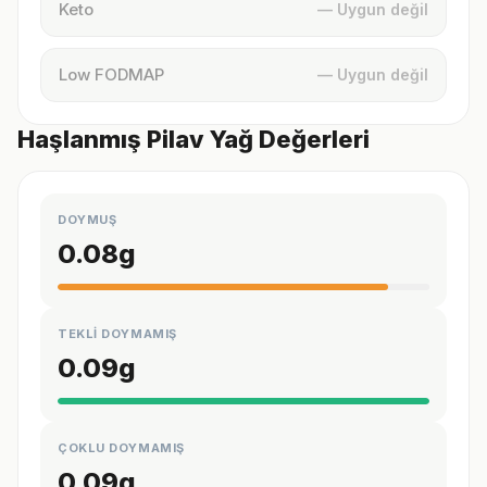
Keto
— Uygun değil
Low FODMAP
— Uygun değil
Haşlanmış Pilav Yağ Değerleri
DOYMUŞ
0.08
g
TEKLİ DOYMAMIŞ
0.09
g
ÇOKLU DOYMAMIŞ
0.09
g