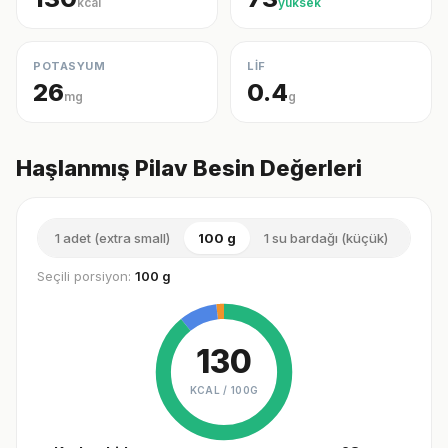
kcal
yüksek
POTASYUM
LİF
26
0.4
mg
g
Haşlanmış Pilav Besin Değerleri
1 adet (extra small)
100 g
1 su bardağı (küçük)
1 su 
Seçili porsiyon:
100 g
130
KCAL /
100G