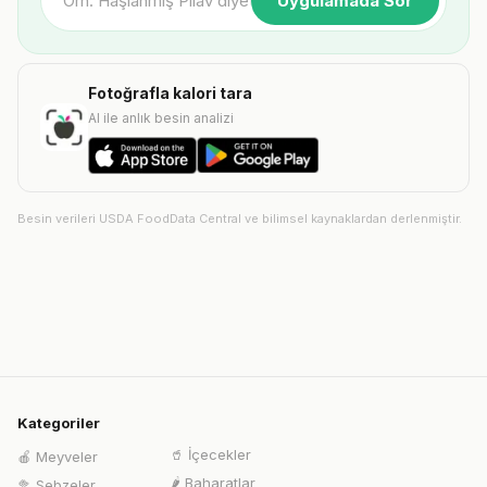
Uygulamada Sor
Fotoğrafla kalori tara
AI ile anlık besin analizi
Besin verileri USDA FoodData Central ve bilimsel kaynaklardan derlenmiştir.
Kategoriler
🥤
İçecekler
🍎
Meyveler
🌶️
Baharatlar
🥦
Sebzeler