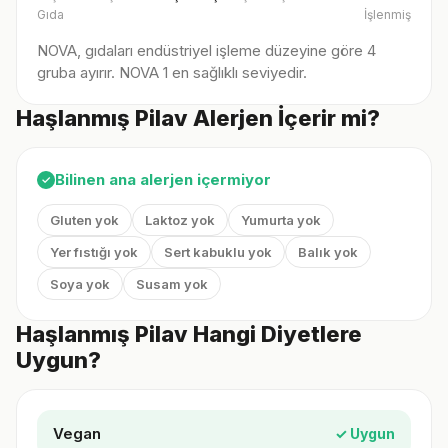
Gıda
İşlenmiş
NOVA, gıdaları endüstriyel işleme düzeyine göre 4
gruba ayırır. NOVA 1 en sağlıklı seviyedir.
Haşlanmış Pilav Alerjen İçerir mi?
Bilinen ana alerjen içermiyor
✓
Gluten yok
Laktoz yok
Yumurta yok
Yer fıstığı yok
Sert kabuklu yok
Balık yok
Soya yok
Susam yok
Haşlanmış Pilav Hangi Diyetlere
Uygun?
Vegan
✓ Uygun