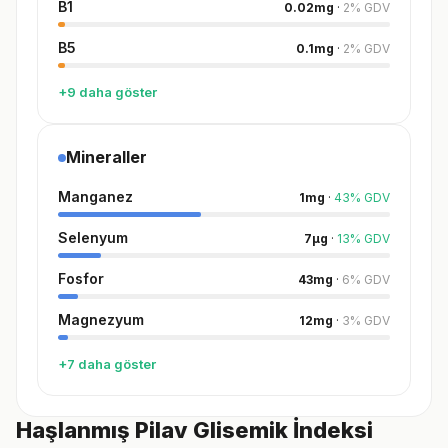
B1
0.02
mg
·
2
%
GDV
B5
0.1
mg
·
2
%
GDV
+9 daha göster
Mineraller
Manganez
1
mg
·
43
%
GDV
Selenyum
7
µg
·
13
%
GDV
Fosfor
43
mg
·
6
%
GDV
Magnezyum
12
mg
·
3
%
GDV
+7 daha göster
Haşlanmış Pilav Glisemik İndeksi