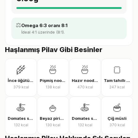
⚖️
Omega 6:3 oranı 8:1
İdeal 4:1 üzerinde (8:1).
Haşlanmış Pilav Gibi Besinler
🌾
🍜
🍜
🍞
İnce öğütülmüş yulaf (çiğ)
Pişmiş noodle
Hazır noodle (kuru)
Tam tahıllı tam buğday ekmeği
379
kcal
138
kcal
470
kcal
247
kcal
🍝
🍚
🍝
🥣
Domates soslu farfalle makarna
Beyaz pirinç, pişmiş
Domates soslu rigatoni
Çiğ müsli
132
kcal
130
kcal
132
kcal
370
kcal