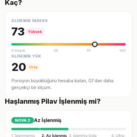
Kaç?
GLİSEMİK İNDEKS
73
Yüksek
0 Düşük
55
70
100
GLİSEMİK YÜK
20
Orta
Porsiyon büyüklüğünü hesaba katan, GI'dan daha
gerçekçi bir ölçüm.
Haşlanmış Pilav İşlenmiş mi?
Az İşlenmiş
NOVA
2
1. İşlenmemiş
2. Az İşlenmiş
3. İşlenmiş Gıda
4. Ultra-