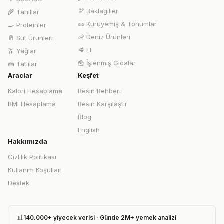
🫘
Baklagiller
🌾
Tahıllar
🥜
Kuruyemiş & Tohumlar
🍳
Proteinler
🦐
Deniz Ürünleri
🥛
Süt Ürünleri
🥩
Et
🫒
Yağlar
🍟
İşlenmiş Gıdalar
🍰
Tatlılar
Araçlar
Keşfet
Kalori Hesaplama
Besin Rehberi
BMI Hesaplama
Besin Karşılaştır
Blog
English
Hakkımızda
Gizlilik Politikası
Kullanım Koşulları
Destek
📊
140.000+ yiyecek verisi · Günde 2M+ yemek analizi