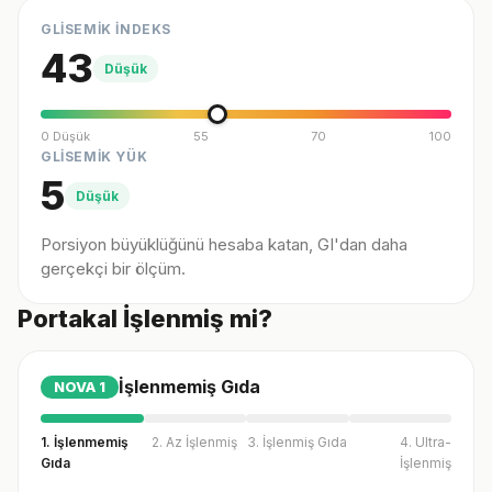
GLİSEMİK İNDEKS
43
Düşük
0 Düşük
55
70
100
GLİSEMİK YÜK
5
Düşük
Porsiyon büyüklüğünü hesaba katan, GI'dan daha
gerçekçi bir ölçüm.
Portakal İşlenmiş mi?
İşlenmemiş Gıda
NOVA
1
1. İşlenmemiş
2. Az İşlenmiş
3. İşlenmiş Gıda
4. Ultra-
Gıda
İşlenmiş