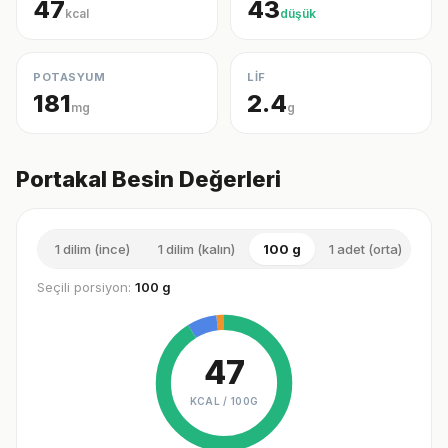
47
43
kcal
düşük
POTASYUM
LİF
181
2.4
mg
g
Portakal Besin Değerleri
1 dilim (ince)
1 dilim (kalın)
100 g
1 adet (orta)
1 p
Seçili porsiyon:
100 g
47
KCAL /
100G