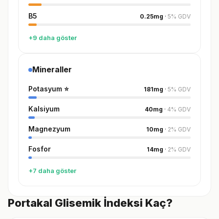
B5
0.25
mg
·
5
%
GDV
+9 daha göster
Mineraller
Potasyum
⭐
181
mg
·
5
%
GDV
Kalsiyum
40
mg
·
4
%
GDV
Magnezyum
10
mg
·
2
%
GDV
Fosfor
14
mg
·
2
%
GDV
+7 daha göster
Portakal Glisemik İndeksi Kaç?