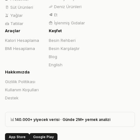
🦐
Deniz Ürünleri
🥛
Süt Ürünleri
🥩
Et
🫒
Yağlar
🍟
İşlenmiş Gıdalar
🍰
Tatlılar
Araçlar
Keşfet
Kalori Hesaplama
Besin Rehberi
BMI Hesaplama
Besin Karşılaştır
Blog
English
Hakkımızda
Gizlilik Politikası
Kullanım Koşulları
Destek
📊
140.000+ yiyecek verisi · Günde 2M+ yemek analizi
App Store
Google Play