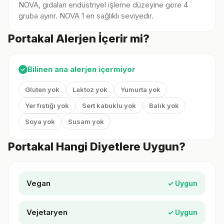
NOVA, gıdaları endüstriyel işleme düzeyine göre 4
gruba ayırır. NOVA 1 en sağlıklı seviyedir.
Portakal Alerjen İçerir mi?
Bilinen ana alerjen içermiyor
✓
Gluten yok
Laktoz yok
Yumurta yok
Yer fıstığı yok
Sert kabuklu yok
Balık yok
Soya yok
Susam yok
Portakal Hangi Diyetlere Uygun?
Vegan
✓ Uygun
Vejetaryen
✓ Uygun