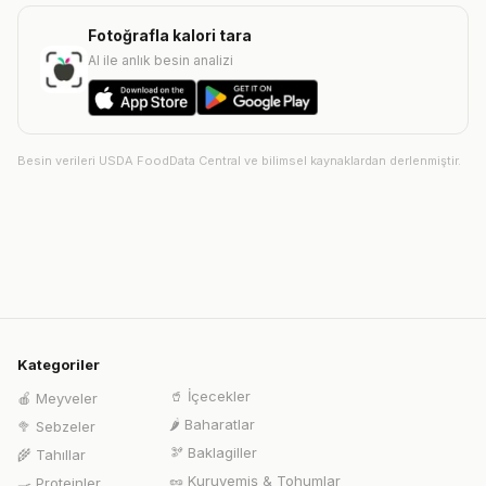
Fotoğrafla kalori tara
AI ile anlık besin analizi
Besin verileri USDA FoodData Central ve bilimsel kaynaklardan derlenmiştir.
Kategoriler
🥤
İçecekler
🍎
Meyveler
🌶️
Baharatlar
🥦
Sebzeler
🫘
Baklagiller
🌾
Tahıllar
🥜
Kuruyemiş & Tohumlar
🍳
Proteinler