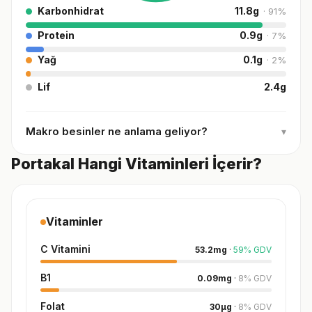
Karbonhidrat
11.8
g
·
91
%
Protein
0.9
g
·
7
%
Yağ
0.1
g
·
2
%
Lif
2.4
g
Makro besinler ne anlama geliyor?
▾
Portakal Hangi Vitaminleri İçerir?
Vitaminler
C Vitamini
53.2
mg
·
59
%
GDV
B1
0.09
mg
·
8
%
GDV
Folat
30
µg
·
8
%
GDV