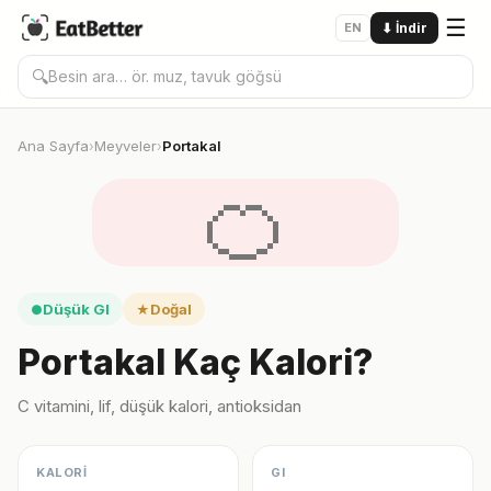
☰
EN
⬇
İndir
🔍
Ana Sayfa
Meyveler
Portakal
›
›
🍊
Düşük GI
Doğal
●
★
Portakal Kaç Kalori?
C vitamini, lif, düşük kalori, antioksidan
KALORİ
GI