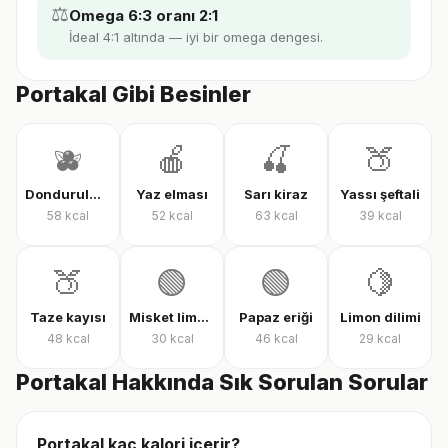
⚖️
Omega 6:3 oranı 2:1
İdeal 4:1 altında — iyi bir omega dengesi.
Portakal Gibi Besinler
🫐
🍎
🍒
🍑
Dondurulmuş karışık meyve
Yaz elması
Sarı kiraz
Yassı şeftali
58
kcal
52
kcal
63
kcal
39
kcal
🍑
🟢
🟢
🍋
Taze kayısı
Misket limonu
Papaz eriği
Limon dilimi
48
kcal
30
kcal
46
kcal
29
kcal
Portakal Hakkında Sık Sorulan Sorular
Portakal kaç kalori içerir?