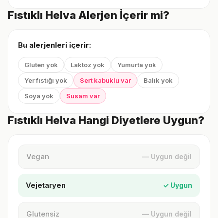
Fıstıklı Helva Alerjen İçerir mi?
Bu alerjenleri içerir:
Gluten yok
Laktoz yok
Yumurta yok
Yer fıstığı yok
Sert kabuklu var
Balık yok
Soya yok
Susam var
Fıstıklı Helva Hangi Diyetlere Uygun?
Vegan
— Uygun değil
Vejetaryen
✓ Uygun
Glutensiz
— Uygun değil