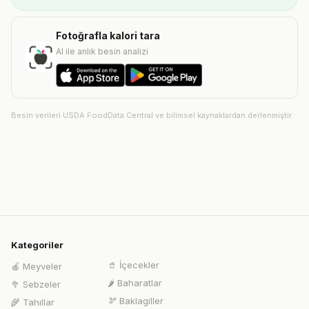
Fotoğrafla kalori tara
AI ile anlık besin analizi
Besin verileri USDA FoodData Central ve bilimsel kaynaklardan derlenmiştir.
Kategoriler
🥤
İçecekler
🍎
Meyveler
🌶️
Baharatlar
🥦
Sebzeler
🫘
Baklagiller
🌾
Tahıllar