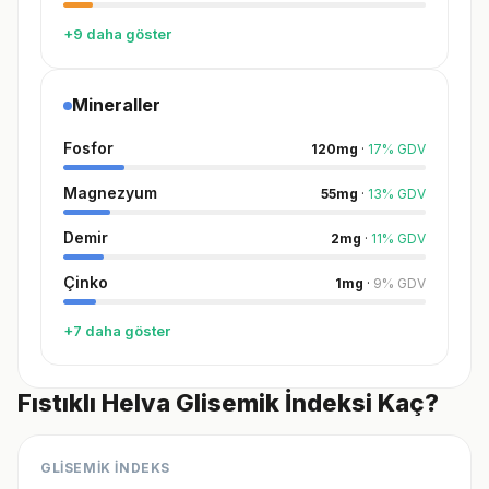
+9 daha göster
Mineraller
Fosfor
120
mg
·
17
%
GDV
Magnezyum
55
mg
·
13
%
GDV
Demir
2
mg
·
11
%
GDV
Çinko
1
mg
·
9
%
GDV
+7 daha göster
Fıstıklı Helva Glisemik İndeksi Kaç?
GLİSEMİK İNDEKS