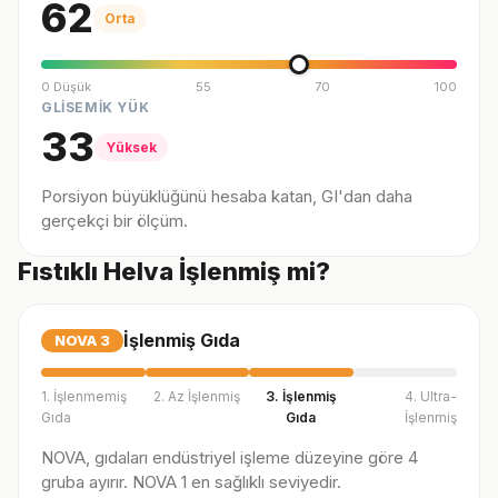
62
Orta
0 Düşük
55
70
100
GLİSEMİK YÜK
33
Yüksek
Porsiyon büyüklüğünü hesaba katan, GI'dan daha
gerçekçi bir ölçüm.
Fıstıklı Helva İşlenmiş mi?
İşlenmiş Gıda
NOVA
3
1. İşlenmemiş
2. Az İşlenmiş
3. İşlenmiş
4. Ultra-
Gıda
Gıda
İşlenmiş
NOVA, gıdaları endüstriyel işleme düzeyine göre 4
gruba ayırır. NOVA 1 en sağlıklı seviyedir.