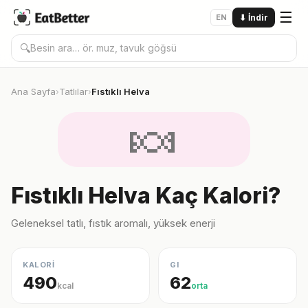
☰
EN
⬇
İndir
🔍
Ana Sayfa
Tatlılar
Fıstıklı Helva
›
›
🍬
Fıstıklı Helva Kaç Kalori?
Geleneksel tatlı, fıstık aromalı, yüksek enerji
KALORİ
GI
490
62
kcal
orta