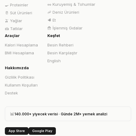
🥜
Kuruyemiş & Tohumlar
🍳
Proteinler
🦐
Deniz Ürünleri
🥛
Süt Ürünleri
🥩
Et
🫒
Yağlar
🍟
İşlenmiş Gıdalar
🍰
Tatlılar
Araçlar
Keşfet
Kalori Hesaplama
Besin Rehberi
BMI Hesaplama
Besin Karşılaştır
English
Hakkımızda
Gizlilik Politikası
Kullanım Koşulları
Destek
📊
140.000+ yiyecek verisi · Günde 2M+ yemek analizi
App Store
Google Play