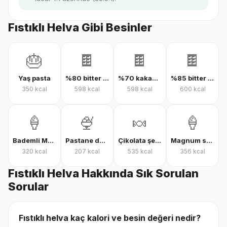
Fıstıklı Helva Gibi Besinler
🎂
🍫
🍫
🍫
Yaş pasta
%80 bitter çikolata
%70 kakaolu bitter çikolata
%85 bitter çikolata
350
kcal
598
kcal
598
kcal
600
kcal
🍦
🍨
🍬
🍦
Bademli Magnum dondurma
Pastane dondurması
Çikolata şekeri
Magnum sandviç bademli dondurma
320
kcal
207
kcal
535
kcal
356
kcal
Fıstıklı Helva Hakkında Sık Sorulan
Sorular
Fıstıklı helva kaç kalori ve besin değeri nedir?