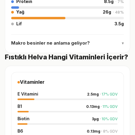
Protein
8.5
g
·
7
%
Yağ
26
g
·
48
%
Lif
3.5
g
Makro besinler ne anlama geliyor?
▾
Fıstıklı Helva Hangi Vitaminleri İçerir?
Vitaminler
E Vitamini
2.5
mg
·
17
%
GDV
B1
0.13
mg
·
11
%
GDV
Biotin
3
µg
·
10
%
GDV
B6
0.13
mg
·
8
%
GDV