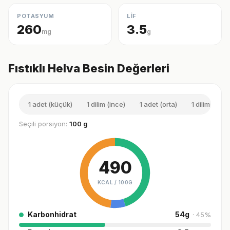
POTASYUM
LİF
260
3.5
mg
g
Fıstıklı Helva Besin Değerleri
1 adet (küçük)
1 dilim (ince)
1 adet (orta)
1 dilim (kalın
Seçili porsiyon:
100 g
490
KCAL /
100G
Karbonhidrat
54
g
·
45
%