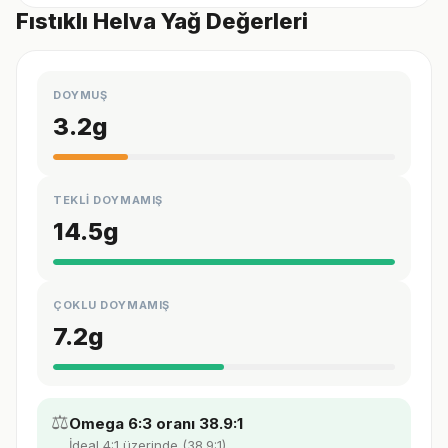
Fıstıklı Helva Yağ Değerleri
DOYMUŞ
3.2
g
TEKLİ DOYMAMIŞ
14.5
g
ÇOKLU DOYMAMIŞ
7.2
g
⚖️
Omega 6:3 oranı 38.9:1
İdeal 4:1 üzerinde (38.9:1).