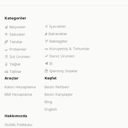
Kategoriler
🥤
İçecekler
🍎
Meyveler
🌶️
Baharatlar
🥦
Sebzeler
🫘
Baklagiller
🌾
Tahıllar
🥜
Kuruyemiş & Tohumlar
🍳
Proteinler
🦐
Deniz Ürünleri
🥛
Süt Ürünleri
🥩
Et
🫒
Yağlar
🍟
İşlenmiş Gıdalar
🍰
Tatlılar
Araçlar
Keşfet
Kalori Hesaplama
Besin Rehberi
BMI Hesaplama
Besin Karşılaştır
Blog
English
Hakkımızda
Gizlilik Politikası