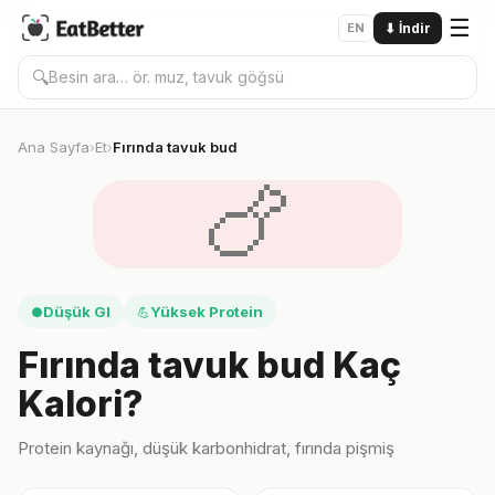
☰
EN
⬇
İndir
🔍
Ana Sayfa
Et
Fırında tavuk bud
›
›
🍗
Düşük GI
Yüksek Protein
●
💪
Fırında tavuk bud Kaç
Kalori?
Protein kaynağı, düşük karbonhidrat, fırında pişmiş