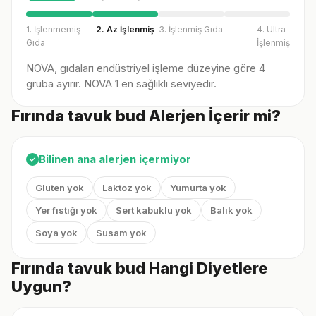
1. İşlenmemiş
2. Az İşlenmiş
3. İşlenmiş Gıda
4. Ultra-
Gıda
İşlenmiş
NOVA, gıdaları endüstriyel işleme düzeyine göre 4
gruba ayırır. NOVA 1 en sağlıklı seviyedir.
Fırında tavuk bud Alerjen İçerir mi?
Bilinen ana alerjen içermiyor
✓
Gluten yok
Laktoz yok
Yumurta yok
Yer fıstığı yok
Sert kabuklu yok
Balık yok
Soya yok
Susam yok
Fırında tavuk bud Hangi Diyetlere
Uygun?