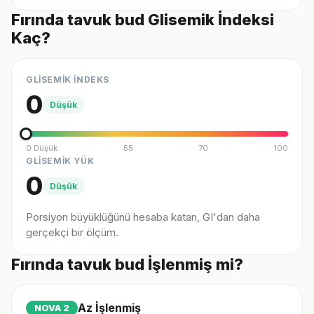
Fırında tavuk bud Glisemik İndeksi
Kaç?
GLİSEMİK İNDEKS
0
Düşük
0 Düşük
55
70
100
GLİSEMİK YÜK
0
Düşük
Porsiyon büyüklüğünü hesaba katan, GI'dan daha
gerçekçi bir ölçüm.
Fırında tavuk bud İşlenmiş mi?
Az İşlenmiş
NOVA
2