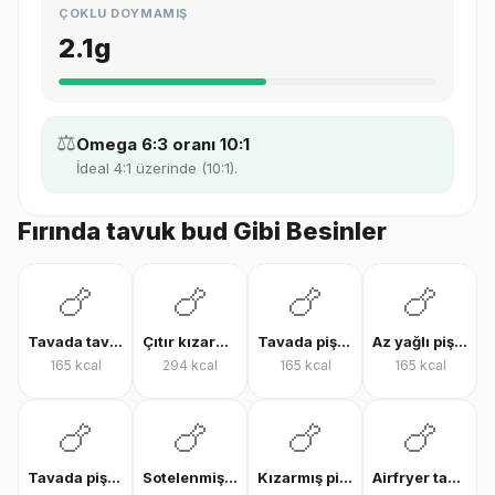
ÇOKLU DOYMAMIŞ
2.1
g
⚖️
Omega 6:3 oranı 10:1
İdeal 4:1 üzerinde (10:1).
Fırında tavuk bud Gibi Besinler
🍗
🍗
🍗
🍗
Tavada tavuk göğsü
Çıtır kızarmış tavuk
Tavada pişmiş tavuk bonfile
Az yağlı pişmiş tavuk göğsü
165
kcal
294
kcal
165
kcal
165
kcal
🍗
🍗
🍗
🍗
Tavada pişmiş tavuk göğsü
Sotelenmiş tavuk
Kızarmış piliç
Airfryer tavuk bonfile