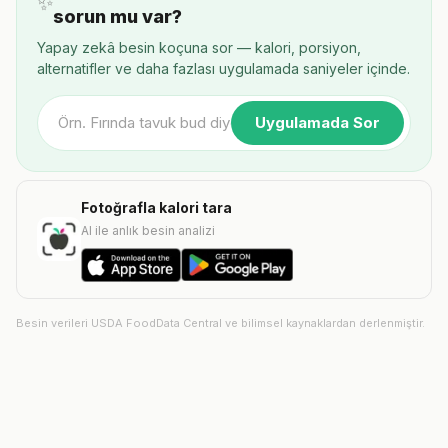
✨
sorun mu var?
Yapay zekâ besin koçuna sor — kalori, porsiyon,
alternatifler ve daha fazlası uygulamada saniyeler içinde.
Uygulamada Sor
Fotoğrafla kalori tara
AI ile anlık besin analizi
Besin verileri USDA FoodData Central ve bilimsel kaynaklardan derlenmiştir.