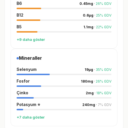
B6
0.45
mg
·
26
%
GDV
B12
0.6
µg
·
25
%
GDV
B5
1.1
mg
·
22
%
GDV
+9 daha göster
Mineraller
Selenyum
19
µg
·
35
%
GDV
Fosfor
180
mg
·
26
%
GDV
Çinko
2
mg
·
18
%
GDV
Potasyum
⭐
240
mg
·
7
%
GDV
+7 daha göster