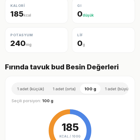
KALORİ
GI
185
0
kcal
düşük
POTASYUM
LİF
240
0
mg
g
Fırında tavuk bud Besin Değerleri
1 adet (küçük)
1 adet (orta)
100 g
1 adet (büyük)
Seçili porsiyon:
100 g
185
KCAL /
100G