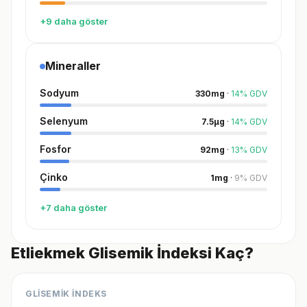
+9 daha göster
Mineraller
Sodyum
330
mg
·
14
%
GDV
Selenyum
7.5
µg
·
14
%
GDV
Fosfor
92
mg
·
13
%
GDV
Çinko
1
mg
·
9
%
GDV
+7 daha göster
Etliekmek Glisemik İndeksi Kaç?
GLİSEMİK İNDEKS