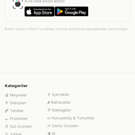
AI ile anlık besin analizi
Besin verileri USDA FoodData Central ve bilimsel kaynaklardan derlenmiştir.
Kategoriler
🥤
İçecekler
🍎
Meyveler
🌶️
Baharatlar
🥦
Sebzeler
🫘
Baklagiller
🌾
Tahıllar
🥜
Kuruyemiş & Tohumlar
🍳
Proteinler
🦐
Deniz Ürünleri
🥛
Süt Ürünleri
🥩
Et
🫒
Yağlar