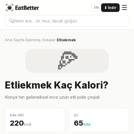
☰
EN
⬇
İndir
🔍
Ana Sayfa
İşlenmiş Gıdalar
Etliekmek
›
›
🍕
Etliekmek Kaç Kalori?
Konya'nın geleneksel ince uzun etli pide çeşidi
KALORİ
GI
220
65
kcal
orta