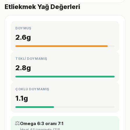
Etliekmek Yağ Değerleri
DOYMUŞ
2.6
g
TEKLİ DOYMAMIŞ
2.8
g
ÇOKLU DOYMAMIŞ
1.1
g
⚖️
Omega 6:3 oranı 7:1
İdeal 4:1 üzerinde (7:1).