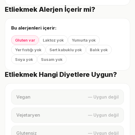
Etliekmek Alerjen İçerir mi?
Bu alerjenleri içerir:
Gluten var
Laktoz yok
Yumurta yok
Yer fıstığı yok
Sert kabuklu yok
Balık yok
Soya yok
Susam yok
Etliekmek Hangi Diyetlere Uygun?
Vegan
— Uygun değil
Vejetaryen
— Uygun değil
Glutensiz
— Uygun değil