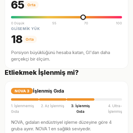
65
Orta
0 Düşük
55
70
100
GLİSEMİK YÜK
18
Orta
Porsiyon büyüklüğünü hesaba katan, GI'dan daha
gerçekçi bir ölçüm.
Etliekmek İşlenmiş mi?
İşlenmiş Gıda
NOVA
3
1. İşlenmemiş
2. Az İşlenmiş
3. İşlenmiş
4. Ultra-
Gıda
Gıda
İşlenmiş
NOVA, gıdaları endüstriyel işleme düzeyine göre 4
gruba ayırır. NOVA 1 en sağlıklı seviyedir.