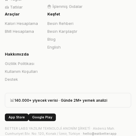
🍟
İşlenmiş Gıdalar
🍰
Tatlılar
Araçlar
Keşfet
Kalori Hesaplama
Besin Rehberi
BMI Hesaplama
Besin Karşılaştır
Blog
English
Hakkımızda
Gizlilik Politikası
Kullanım Koşulları
Destek
📊
140.000+ yiyecek verisi · Günde 2M+ yemek analizi
App Store
Google Play
BETTER LABS YAZILIM TEKNOLOJİ ANONİM ŞİRKETİ
·
Akdeniz Mah.
Cumhuriyet Blv. No: 120, Konak / İzmir, Türkiye
·
hello@eatbetter.app