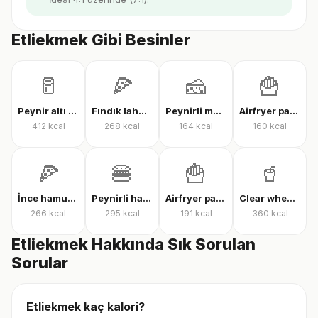
Etliekmek Gibi Besinler
🥛
🍕
🧀
🍟
Peynir altı suyu protein tozu
Fındık lahmacun
Peynirli makarna
Airfryer patates kızartması
412
kcal
268
kcal
164
kcal
160
kcal
🍕
🍔
🍟
🥤
İnce hamur karışık pizza
Peynirli hamburger
Airfryer patates kızartması
Clear whey protein
266
kcal
295
kcal
191
kcal
360
kcal
Etliekmek Hakkında Sık Sorulan
Sorular
Etliekmek kaç kalori?