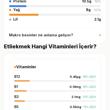
Protein
10.5
g
·
19
%
Yağ
8
g
·
32
%
Lif
2.1
g
Makro besinler ne anlama geliyor?
▾
Etliekmek Hangi Vitaminleri İçerir?
Vitaminler
B12
0.45
µg
·
19
%
GDV
B1
0.18
mg
·
15
%
GDV
B3
2.1
mg
·
13
%
GDV
B5
0.55
mg
·
11
%
GDV