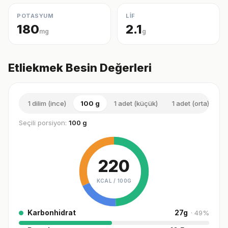
POTASYUM
LİF
180
2.1
mg
g
Etliekmek Besin Değerleri
1 dilim (ince)
100 g
1 adet (küçük)
1 adet (orta)
1
Seçili porsiyon:
100 g
220
KCAL /
100G
Karbonhidrat
27
g
·
49
%