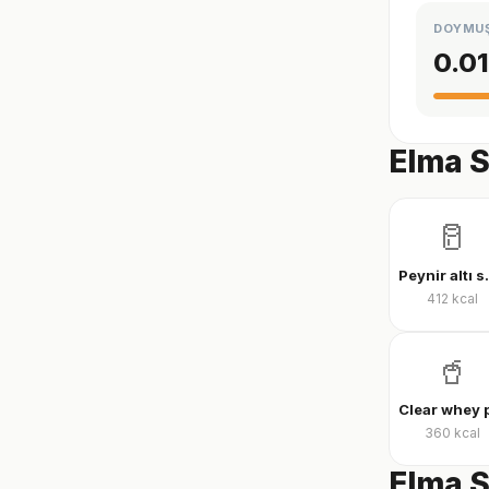
DOYMU
0.01
Elma S
🥛
Peynir al
412
kcal
🥤
360
kcal
Elma S