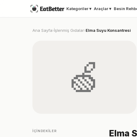
Kategoriler ▾
Araçlar ▾
Besin Rehb
Ana Sayfa
İşlenmiş Gıdalar
Elma Suyu Konsantresi
›
›
🍏
Elma S
İÇINDEKILER