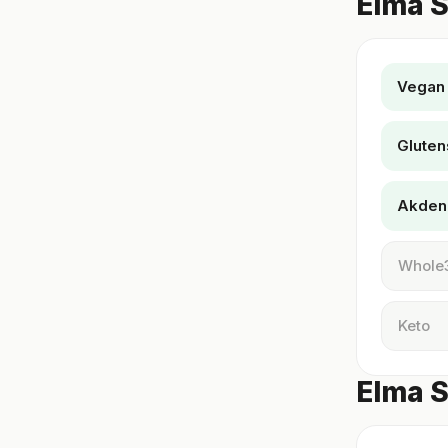
Elma S
Vegan
Gluten
Akden
Whole
Keto
Elma S