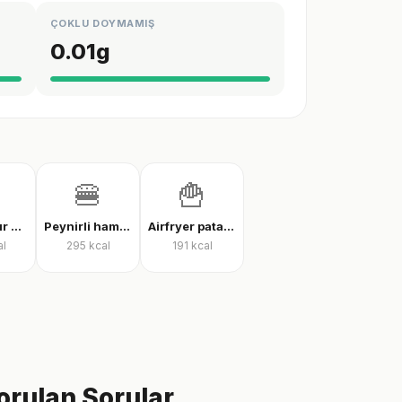
ÇOKLU DOYMAMIŞ
0.01
g
🍔
🍟
İnce hamur karışık pizza
Peynirli hamburger
Airfryer patates kızartması
al
295
kcal
191
kcal
orulan Sorular