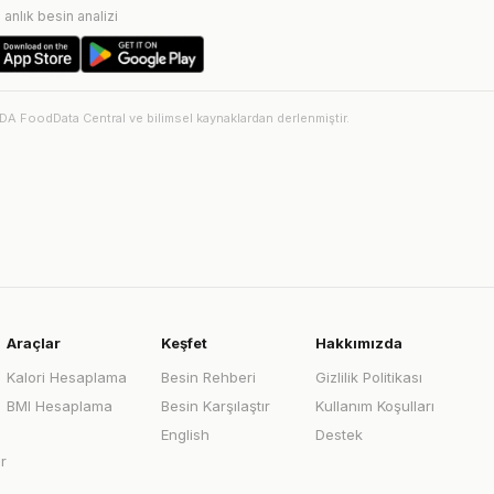
e anlık besin analizi
SDA FoodData Central ve bilimsel kaynaklardan derlenmiştir.
Araçlar
Keşfet
Hakkımızda
Kalori Hesaplama
Besin Rehberi
Gizlilik Politikası
BMI Hesaplama
Besin Karşılaştır
Kullanım Koşulları
English
Destek
r