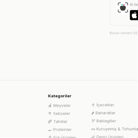
AI il
Besin verileri U
Kategoriler
🥤
İçecekler
🍎
Meyveler
🌶️
Baharatlar
🥦
Sebzeler
🫘
Baklagiller
🌾
Tahıllar
🥜
Kuruyemiş & Tohumla
🍳
Proteinler
🦐
Deniz Ürünleri
🥛
Süt Ürünleri