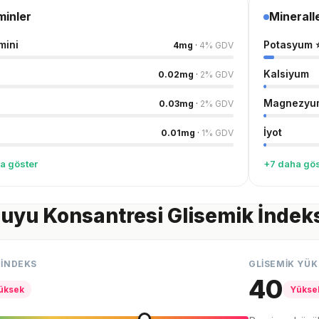
minler
Minerall
mini
Potasyum
4
mg
·
4
%
GDV
Kalsiyum
0.02
mg
·
2
%
GDV
Magnezyu
0.03
mg
·
2
%
GDV
İyot
0.01
mg
·
1
%
GDV
a göster
+7 daha gös
uyu Konsantresi Glisemik İndek
 İNDEKS
GLİSEMİK YÜK
40
üksek
Yükse