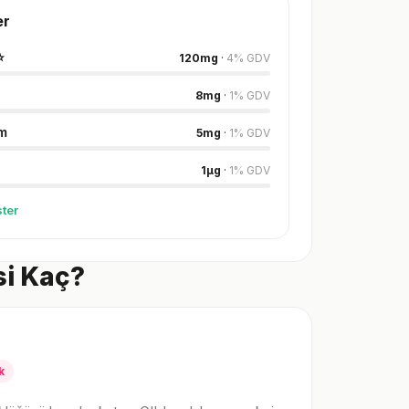
er
⭐
120
mg
·
4
%
GDV
8
mg
·
1
%
GDV
m
5
mg
·
1
%
GDV
1
µg
·
1
%
GDV
ter
si Kaç?
k