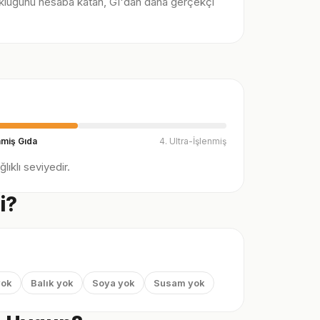
klüğünü hesaba katan, GI'dan daha gerçekçi
nmiş Gıda
4. Ultra-İşlenmiş
ıklı seviyedir.
i?
yok
Balık yok
Soya yok
Susam yok