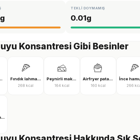
Ş
TEKLİ DOYMAMIŞ
g
0.01
g
uyu Konsantresi Gibi Besinler
🍕
🧀
🍟
🍕
tı suyu protein tozu
Fındık lahmacun
Peynirli makarna
Airfryer patates kızartması
268
kcal
164
kcal
160
kcal
266
kc
Clear whey protein
uyu Konsantresi Hakkında Sık S