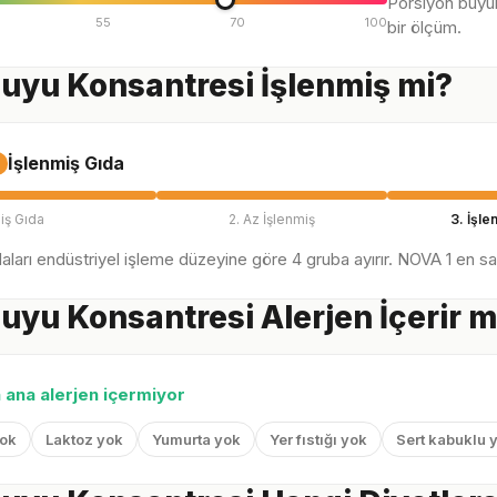
Porsiyon büyü
55
70
100
bir ölçüm.
uyu Konsantresi İşlenmiş mi?
İşlenmiş Gıda
iş Gıda
2. Az İşlenmiş
3. İşle
ları endüstriyel işleme düzeyine göre 4 gruba ayırır. NOVA 1 en sağl
uyu Konsantresi Alerjen İçerir m
n ana alerjen içermiyor
yok
Laktoz yok
Yumurta yok
Yer fıstığı yok
Sert kabuklu 