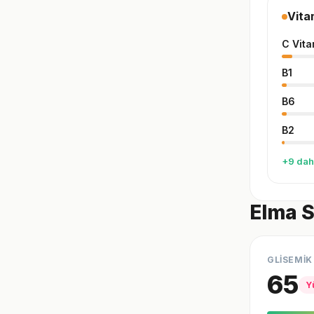
Vita
C Vita
B1
B6
B2
+9 dah
Elma S
GLİSEMİK
65
Y