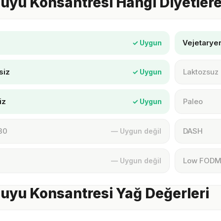
uyu Konsantresi Hangi Diyetler
Vejetarye
✓ Uygun
siz
Laktozsuz
✓ Uygun
iz
Paleo
✓ Uygun
30
DASH
— Uygun değil
Low FOD
— Uygun değil
uyu Konsantresi Yağ Değerleri