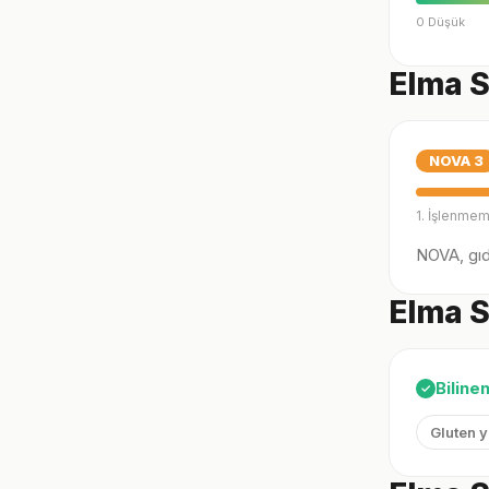
0 Düşük
Elma S
NOVA
3
1. İşlenmem
NOVA, gıda
Elma S
Biline
✓
Gluten 