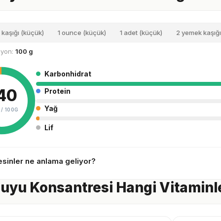
 kaşığı (küçük)
1 ounce (küçük)
1 adet (küçük)
2 yemek kaşığı
siyon:
100 g
Karbonhidrat
40
Protein
Yağ
 /
100G
Lif
sinler ne anlama geliyor?
uyu Konsantresi Hangi Vitaminler