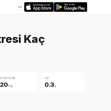
EN
resi Kaç
i
OTASYUM
LİF
120
0.3
mg
g
i