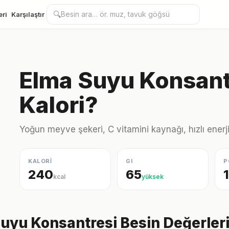
🔍
eri
Karşılaştır
Elma Suyu Konsant
Kalori?
Yoğun meyve şekeri, C vitamini kaynağı, hızlı enerj
KALORİ
GI
P
240
65
kcal
yüksek
uyu Konsantresi Besin Değerler