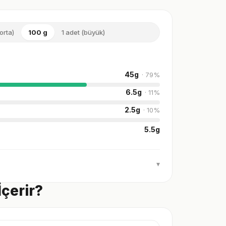
(orta)
100 g
1 adet (büyük)
45
g
·
79
%
6.5
g
·
11
%
2.5
g
·
10
%
5.5
g
▾
çerir?