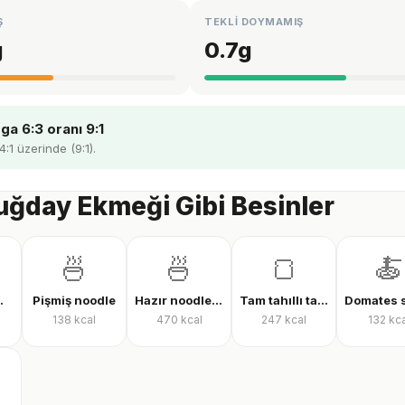
Ş
TEKLİ DOYMAMIŞ
g
0.7
g
a 6:3 oranı 9:1
4:1 üzerinde (9:1).
ğday Ekmeği Gibi Besinler
🍜
🍜
🍞
🍝
laf (çiğ)
Pişmiş noodle
Hazır noodle (kuru)
Tam tahıllı tam buğday ekmeği
138
kcal
470
kcal
247
kcal
132
kca