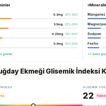
minler
Minerall
Manganez
0.3
mg
·
25
%
GDV
Magnezyu
3.5
mg
·
22
%
GDV
Sodyum
0.25
mg
·
15
%
GDV
Fosfor
0.5
mg
·
10
%
GDV
a göster
+7 daha gös
ğday Ekmeği Glisemik İndeksi 
 İNDEKS
GLİSEMİK YÜK
22
rta
Yükse