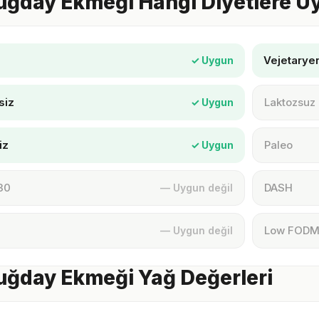
uğday Ekmeği Hangi Diyetlere U
Vejetarye
✓ Uygun
siz
Laktozsuz
✓ Uygun
iz
Paleo
✓ Uygun
30
DASH
— Uygun değil
Low FOD
— Uygun değil
ğday Ekmeği Yağ Değerleri