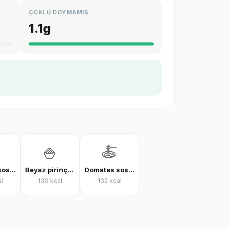
ÇOKLU DOYMAMIŞ
1.1
g
🍚
🍝
Domates soslu farfalle makarna
Beyaz pirinç, pişmiş
Domates soslu rigatoni
l
130
kcal
132
kcal