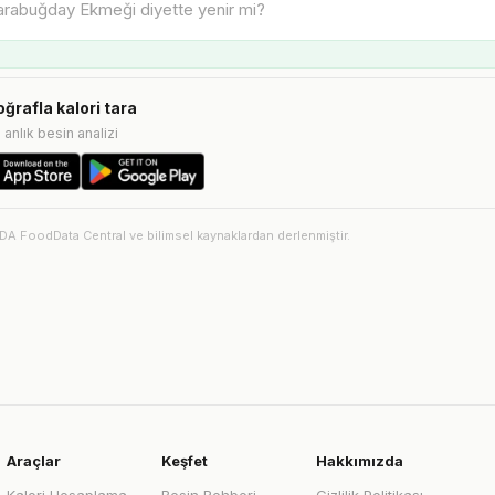
oğrafla kalori tara
e anlık besin analizi
SDA FoodData Central ve bilimsel kaynaklardan derlenmiştir.
Araçlar
Keşfet
Hakkımızda