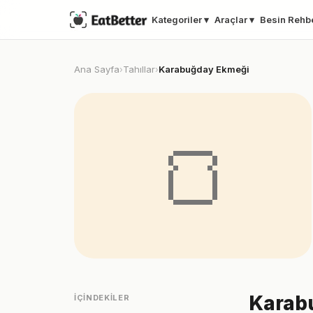
Kategoriler ▾
Araçlar ▾
Besin Rehb
Ana Sayfa
Tahıllar
Karabuğday Ekmeği
›
›
🍞
Karabu
İÇINDEKILER