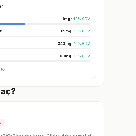
er
1
mg
·
43
%
GDV
m
65
mg
·
15
%
GDV
340
mg
·
15
%
GDV
90
mg
·
13
%
GDV
ter
Kaç?
k