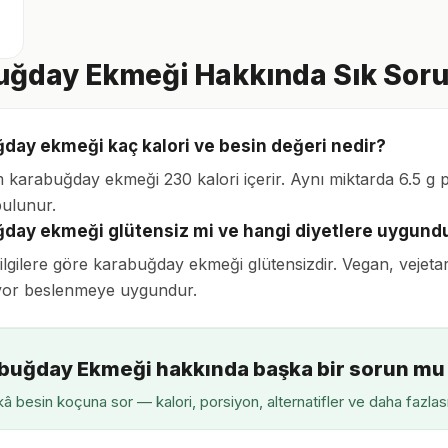
ğday Ekmeği Hakkında Sık Soru
day ekmeği kaç kalori ve besin değeri nedir?
 karabuğday ekmeği 230 kalori içerir. Aynı miktarda 6.5 g p
 bulunur.
day ekmeği glütensiz mi ve hangi diyetlere uygund
bilgilere göre karabuğday ekmeği glütensizdir. Vegan, vejeta
vor beslenmeye uygundur.
buğday Ekmeği hakkında başka bir sorun mu
â besin koçuna sor — kalori, porsiyon, alternatifler ve daha fazlas