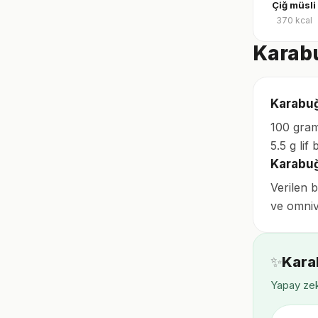
Çiğ müsli
370
kcal
Karabu
Karabuğ
100 gram
5.5 g lif
Karabuğ
Verilen 
ve omni
✨
Kara
Yapay zek