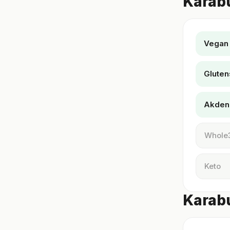
Karab
Vegan
Gluten
Akden
Whole
Keto
Karabu