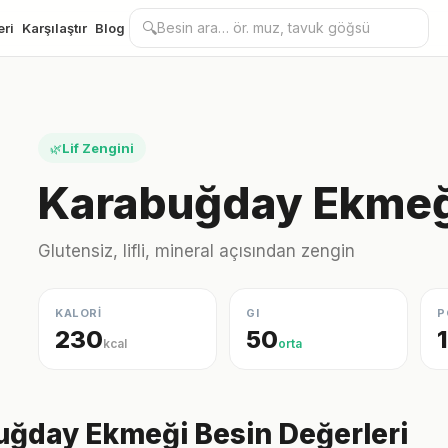
🔍
eri
Karşılaştır
Blog
Lif Zengini
🌿
Karabuğday Ekmeği
Glutensiz, lifli, mineral açısından zengin
KALORİ
GI
P
230
50
kcal
orta
ğday Ekmeği Besin Değerleri