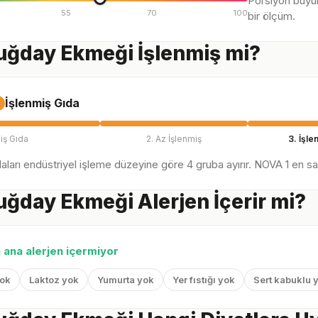
Porsiyon büyü
55
70
100
bir ölçüm.
ğday Ekmeği İşlenmiş mi?
İşlenmiş Gıda
iş Gıda
2. Az İşlenmiş
3. İşle
ları endüstriyel işleme düzeyine göre 4 gruba ayırır. NOVA 1 en sağl
ğday Ekmeği Alerjen İçerir mi?
n ana alerjen içermiyor
yok
Laktoz yok
Yumurta yok
Yer fıstığı yok
Sert kabuklu 