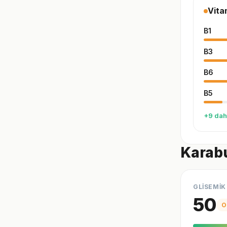
Vita
B1
B3
B6
B5
+9 dah
Karabu
GLİSEMİK
50
O