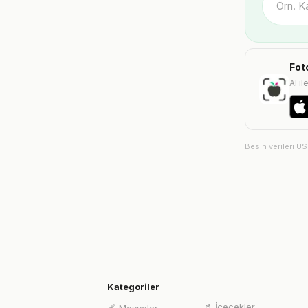
Fot
AI il
Besin verileri U
Kategoriler
🥤
İçecekler