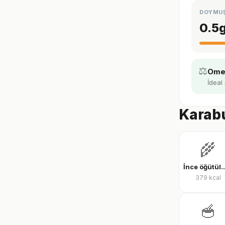
DOYMU
0.5
⚖️
Omeg
İdeal 
Karabu
🌾
İnce öğütülmüş yu
379
kcal
🥣