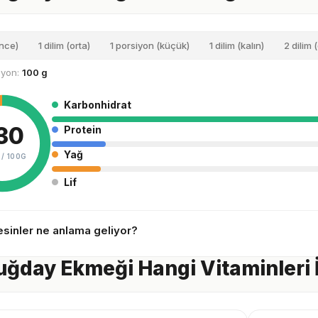
ince)
1 dilim (orta)
1 porsiyon (küçük)
1 dilim (kalın)
2 dilim 
siyon:
100 g
Karbonhidrat
30
Protein
Yağ
 /
100G
Lif
sinler ne anlama geliyor?
ğday Ekmeği Hangi Vitaminleri İ