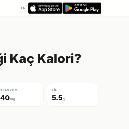
EN
 Kaç Kalori?
OTASYUM
LİF
140
5.5
mg
g