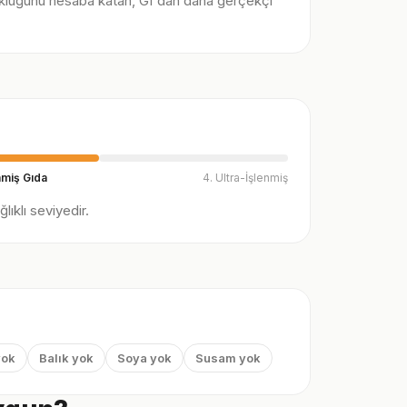
klüğünü hesaba katan, GI'dan daha gerçekçi
nmiş Gıda
4. Ultra-İşlenmiş
ıklı seviyedir.
yok
Balık yok
Soya yok
Susam yok