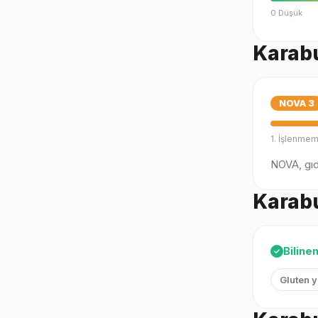
0 Düşük
Karabu
NOVA
3
1. İşlenmem
NOVA, gıda
Karabu
Biline
✓
Gluten 