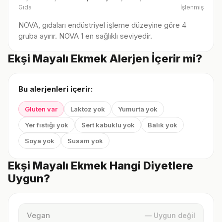
Gıda
İşlenmiş
NOVA, gıdaları endüstriyel işleme düzeyine göre 4
gruba ayırır. NOVA 1 en sağlıklı seviyedir.
Ekşi Mayalı Ekmek Alerjen İçerir mi?
Bu alerjenleri içerir:
Gluten var
Laktoz yok
Yumurta yok
Yer fıstığı yok
Sert kabuklu yok
Balık yok
Soya yok
Susam yok
Ekşi Mayalı Ekmek Hangi Diyetlere
Uygun?
Vegan
— Uygun değil