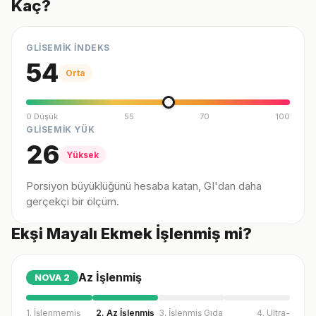
Kaç?
GLİSEMİK İNDEKS
54
Orta
0 Düşük
55
70
100
GLİSEMİK YÜK
26
Yüksek
Porsiyon büyüklüğünü hesaba katan, GI'dan daha
gerçekçi bir ölçüm.
Ekşi Mayalı Ekmek İşlenmiş mi?
Az İşlenmiş
NOVA
2
1. İşlenmemiş
2. Az İşlenmiş
3. İşlenmiş Gıda
4. Ultra-