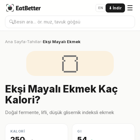
☰
EN
⬇
İndir
🔍
Ana Sayfa
Tahıllar
Ekşi Mayalı Ekmek
›
›
🍞
Ekşi Mayalı Ekmek Kaç
Kalori?
Doğal fermente, lifli, düşük glisemik indeksli ekmek
KALORİ
GI
250
54