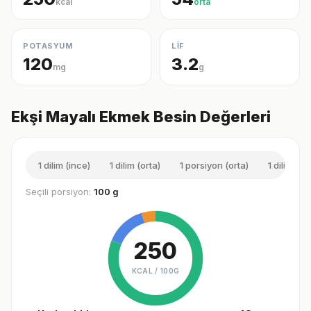
kcal
orta
POTASYUM
LİF
120
3.2
mg
g
Ekşi Mayalı Ekmek Besin Değerleri
1 dilim (ince)
1 dilim (orta)
1 porsiyon (orta)
1 dilim (kal
Seçili porsiyon:
100 g
250
KCAL /
100G