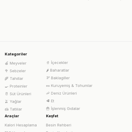
Kategoriler
🥤
İçecekler
🍎
Meyveler
🌶️
Baharatlar
🥦
Sebzeler
🫘
Baklagiller
🌾
Tahıllar
🥜
Kuruyemiş & Tohumlar
🍳
Proteinler
🦐
Deniz Ürünleri
🥛
Süt Ürünleri
🥩
Et
🫒
Yağlar
🍟
İşlenmiş Gıdalar
🍰
Tatlılar
Araçlar
Keşfet
Kalori Hesaplama
Besin Rehberi