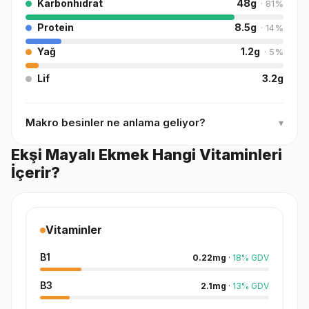
Karbonhidrat
48
g
·
81
%
Protein
8.5
g
·
14
%
Yağ
1.2
g
·
5
%
Lif
3.2
g
Makro besinler ne anlama geliyor?
▾
Ekşi Mayalı Ekmek Hangi Vitaminleri
İçerir?
Vitaminler
B1
0.22
mg
·
18
%
GDV
B3
2.1
mg
·
13
%
GDV