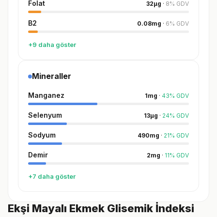
Folat
32
µg
·
8
%
GDV
B2
0.08
mg
·
6
%
GDV
+9 daha göster
Mineraller
Manganez
1
mg
·
43
%
GDV
Selenyum
13
µg
·
24
%
GDV
Sodyum
490
mg
·
21
%
GDV
Demir
2
mg
·
11
%
GDV
+7 daha göster
Ekşi Mayalı Ekmek Glisemik İndeksi