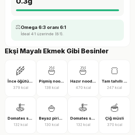
0.3
g
⚖️
Omega 6:3 oranı 6:1
İdeal 4:1 üzerinde (6:1).
Ekşi Mayalı Ekmek Gibi Besinler
🌾
🍜
🍜
🍞
İnce öğütülmüş yulaf (çiğ)
Pişmiş noodle
Hazır noodle (kuru)
Tam tahıllı tam buğday ekmeği
379
kcal
138
kcal
470
kcal
247
kcal
🍝
🍚
🍝
🥣
Domates soslu farfalle makarna
Beyaz pirinç, pişmiş
Domates soslu rigatoni
Çiğ müsli
132
kcal
130
kcal
132
kcal
370
kcal