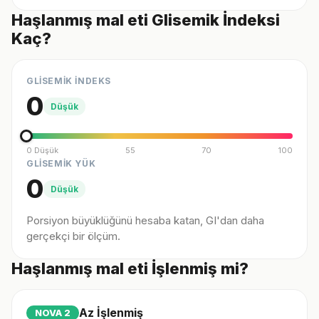
Haşlanmış mal eti Glisemik İndeksi
Kaç?
GLİSEMİK İNDEKS
0
Düşük
0 Düşük
55
70
100
GLİSEMİK YÜK
0
Düşük
Porsiyon büyüklüğünü hesaba katan, GI'dan daha
gerçekçi bir ölçüm.
Haşlanmış mal eti İşlenmiş mi?
Az İşlenmiş
NOVA
2