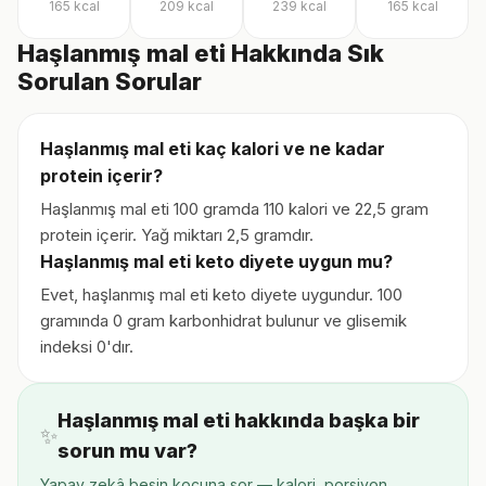
165
kcal
209
kcal
239
kcal
165
kcal
Haşlanmış mal eti Hakkında Sık
Sorulan Sorular
Haşlanmış mal eti kaç kalori ve ne kadar
protein içerir?
Haşlanmış mal eti 100 gramda 110 kalori ve 22,5 gram
protein içerir. Yağ miktarı 2,5 gramdır.
Haşlanmış mal eti keto diyete uygun mu?
Evet, haşlanmış mal eti keto diyete uygundur. 100
gramında 0 gram karbonhidrat bulunur ve glisemik
indeksi 0'dır.
Haşlanmış mal eti hakkında başka bir
✨
sorun mu var?
Yapay zekâ besin koçuna sor — kalori, porsiyon,