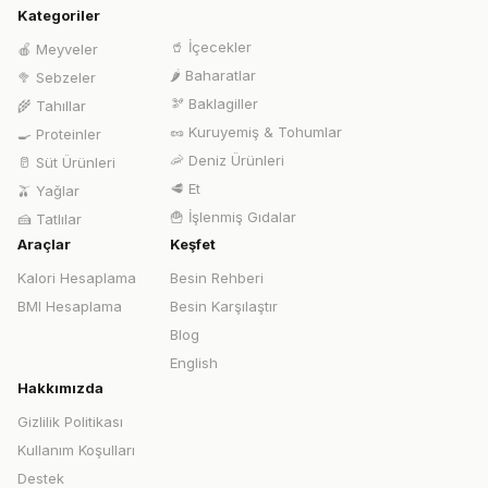
Kategoriler
🥤
İçecekler
🍎
Meyveler
🌶️
Baharatlar
🥦
Sebzeler
🫘
Baklagiller
🌾
Tahıllar
🥜
Kuruyemiş & Tohumlar
🍳
Proteinler
🦐
Deniz Ürünleri
🥛
Süt Ürünleri
🥩
Et
🫒
Yağlar
🍟
İşlenmiş Gıdalar
🍰
Tatlılar
Araçlar
Keşfet
Kalori Hesaplama
Besin Rehberi
BMI Hesaplama
Besin Karşılaştır
Blog
English
Hakkımızda
Gizlilik Politikası
Kullanım Koşulları
Destek