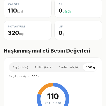
KALORİ
GI
110
0
kcal
düşük
POTASYUM
LİF
320
0
mg
g
Haşlanmış mal eti Besin Değerleri
1 g (bütün)
1 dilim (ince)
1 adet (küçük)
100 g
1 a
Seçili porsiyon:
100 g
110
KCAL /
100G