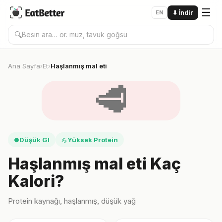
☰
EN
⬇
İndir
🔍
Ana Sayfa
Et
Haşlanmış mal eti
›
›
🥩
Düşük GI
Yüksek Protein
●
💪
Haşlanmış mal eti Kaç
Kalori?
Protein kaynağı, haşlanmış, düşük yağ