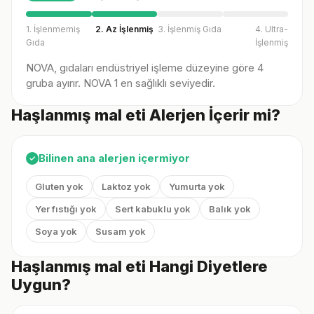
1. İşlenmemiş
2. Az İşlenmiş
3. İşlenmiş Gıda
4. Ultra-
Gıda
İşlenmiş
NOVA, gıdaları endüstriyel işleme düzeyine göre 4
gruba ayırır. NOVA 1 en sağlıklı seviyedir.
Haşlanmış mal eti Alerjen İçerir mi?
Bilinen ana alerjen içermiyor
✓
Gluten yok
Laktoz yok
Yumurta yok
Yer fıstığı yok
Sert kabuklu yok
Balık yok
Soya yok
Susam yok
Haşlanmış mal eti Hangi Diyetlere
Uygun?