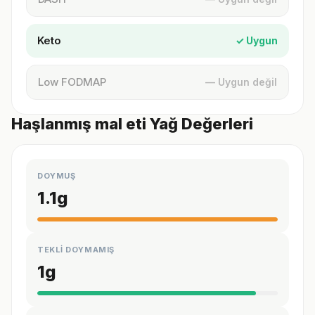
Keto
✓ Uygun
Low FODMAP
— Uygun değil
Haşlanmış mal eti Yağ Değerleri
DOYMUŞ
1.1
g
TEKLİ DOYMAMIŞ
1
g