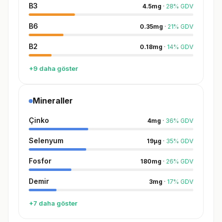
B3
4.5
mg
·
28
%
GDV
B6
0.35
mg
·
21
%
GDV
B2
0.18
mg
·
14
%
GDV
+9 daha göster
Mineraller
Çinko
4
mg
·
36
%
GDV
Selenyum
19
µg
·
35
%
GDV
Fosfor
180
mg
·
26
%
GDV
Demir
3
mg
·
17
%
GDV
+7 daha göster