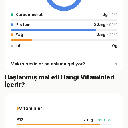
Karbonhidrat
0
g
·
0
%
Protein
22.5
g
·
80
%
Yağ
2.5
g
·
20
%
Lif
0
g
Makro besinler ne anlama geliyor?
▾
Haşlanmış mal eti Hangi Vitaminleri
İçerir?
Vitaminler
B12
2.1
µg
·
88
%
GDV