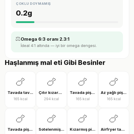
ÇOKLU DOYMAMIŞ
0.2
g
⚖️
Omega 6:3 oranı 2.3:1
İdeal 4:1 altında — iyi bir omega dengesi.
Haşlanmış mal eti Gibi Besinler
🍗
🍗
🍗
🍗
Tavada tavuk göğsü
Çıtır kızarmış tavuk
Tavada pişmiş tavuk bonfile
Az yağlı pişmiş tavuk göğsü
165
kcal
294
kcal
165
kcal
165
kcal
🍗
🍗
🍗
🍗
Tavada pişmiş tavuk göğsü
Sotelenmiş tavuk
Kızarmış piliç
Airfryer tavuk bonfile