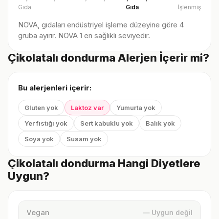
Gıda
Gıda
İşlenmiş
NOVA, gıdaları endüstriyel işleme düzeyine göre 4
gruba ayırır. NOVA 1 en sağlıklı seviyedir.
Çikolatalı dondurma Alerjen İçerir mi?
Bu alerjenleri içerir:
Gluten yok
Laktoz var
Yumurta yok
Yer fıstığı yok
Sert kabuklu yok
Balık yok
Soya yok
Susam yok
Çikolatalı dondurma Hangi Diyetlere
Uygun?
Vegan
— Uygun değil