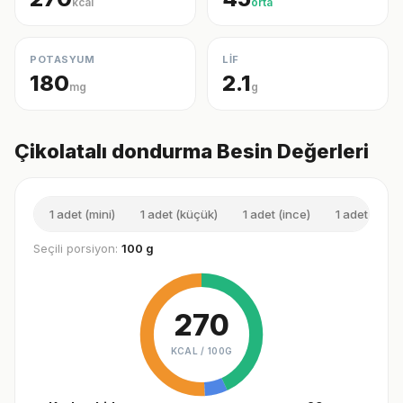
kcal
orta
POTASYUM
LİF
180
2.1
mg
g
Çikolatalı dondurma Besin Değerleri
1 adet (mini)
1 adet (küçük)
1 adet (ince)
1 adet (orta)
Seçili porsiyon:
100 g
270
KCAL /
100G