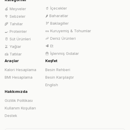
🥤
İçecekler
🍎
Meyveler
🌶️
Baharatlar
🥦
Sebzeler
🫘
Baklagiller
🌾
Tahıllar
🥜
Kuruyemiş & Tohumlar
🍳
Proteinler
🦐
Deniz Ürünleri
🥛
Süt Ürünleri
🥩
Et
🫒
Yağlar
🍟
İşlenmiş Gıdalar
🍰
Tatlılar
Araçlar
Keşfet
Kalori Hesaplama
Besin Rehberi
BMI Hesaplama
Besin Karşılaştır
English
Hakkımızda
Gizlilik Politikası
Kullanım Koşulları
Destek