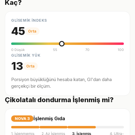
Kaç?
GLİSEMİK İNDEKS
45
Orta
0 Düşük
55
70
100
GLİSEMİK YÜK
13
Orta
Porsiyon büyüklüğünü hesaba katan, GI'dan daha
gerçekçi bir ölçüm.
Çikolatalı dondurma İşlenmiş mi?
İşlenmiş Gıda
NOVA
3
1. İşlenmemiş
2. Az İşlenmiş
3. İşlenmiş
4. Ultra-