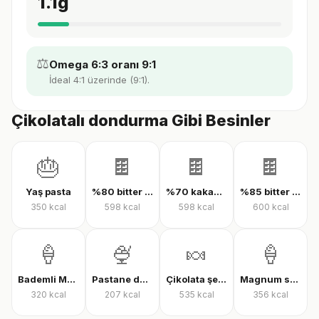
1.1
g
⚖️
Omega 6:3 oranı 9:1
İdeal 4:1 üzerinde (9:1).
Çikolatalı dondurma Gibi Besinler
🎂
🍫
🍫
🍫
Yaş pasta
%80 bitter çikolata
%70 kakaolu bitter çikolata
%85 bitter çikolata
350
kcal
598
kcal
598
kcal
600
kcal
🍦
🍨
🍬
🍦
Bademli Magnum dondurma
Pastane dondurması
Çikolata şekeri
Magnum sandviç bademli dondurma
320
kcal
207
kcal
535
kcal
356
kcal