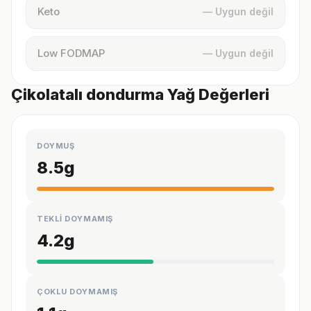
Keto
— Uygun değil
Low FODMAP
— Uygun değil
Çikolatalı dondurma Yağ Değerleri
DOYMUŞ
8.5
g
TEKLİ DOYMAMIŞ
4.2
g
ÇOKLU DOYMAMIŞ