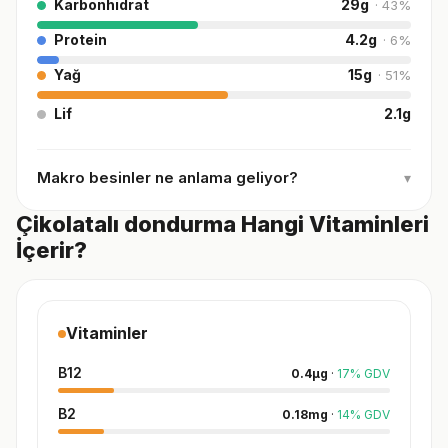
Karbonhidrat
29
g
·
43
%
Protein
4.2
g
·
6
%
Yağ
15
g
·
51
%
Lif
2.1
g
Makro besinler ne anlama geliyor?
▾
Çikolatalı dondurma Hangi Vitaminleri
İçerir?
Vitaminler
B12
0.4
µg
·
17
%
GDV
B2
0.18
mg
·
14
%
GDV