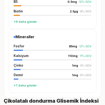
B5
0.5
mg
·
10
%
GDV
Biotin
2.5
µg
·
8
%
GDV
+9 daha göster
Mineraller
Fosfor
85
mg
·
12
%
GDV
Kalsiyum
110
mg
·
11
%
GDV
Çinko
1
mg
·
9
%
GDV
Demir
1
mg
·
6
%
GDV
+7 daha göster
Çikolatalı dondurma Glisemik İndeksi