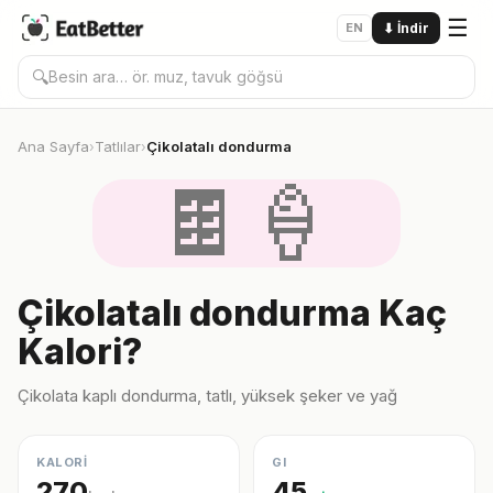
☰
EN
⬇
İndir
🔍
Ana Sayfa
Tatlılar
Çikolatalı dondurma
›
›
🍫🍦
Çikolatalı dondurma Kaç
Kalori?
Çikolata kaplı dondurma, tatlı, yüksek şeker ve yağ
KALORİ
GI
270
45