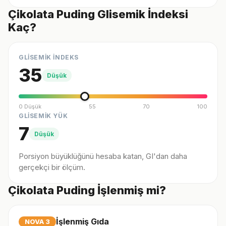
Çikolata Puding Glisemik İndeksi
Kaç?
GLİSEMİK İNDEKS
35
Düşük
0 Düşük
55
70
100
GLİSEMİK YÜK
7
Düşük
Porsiyon büyüklüğünü hesaba katan, GI'dan daha
gerçekçi bir ölçüm.
Çikolata Puding İşlenmiş mi?
İşlenmiş Gıda
NOVA
3