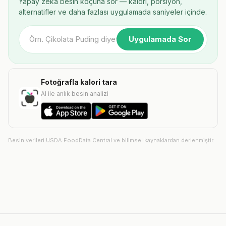
Yapay zekâ besin koçuna sor — kalori, porsiyon,
alternatifler ve daha fazlası uygulamada saniyeler içinde.
Uygulamada Sor
Fotoğrafla kalori tara
AI ile anlık besin analizi
Besin verileri USDA FoodData Central ve bilimsel kaynaklardan derlenmiştir.