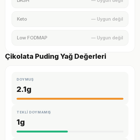
DASH
— Uygun değil
Keto
— Uygun değil
Low FODMAP
— Uygun değil
Çikolata Puding Yağ Değerleri
DOYMUŞ
2.1
g
TEKLİ DOYMAMIŞ
1
g