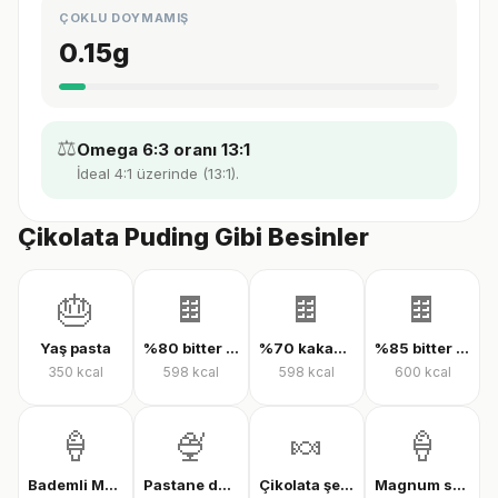
ÇOKLU DOYMAMIŞ
0.15
g
⚖️
Omega 6:3 oranı 13:1
İdeal 4:1 üzerinde (13:1).
Çikolata Puding Gibi Besinler
🎂
🍫
🍫
🍫
Yaş pasta
%80 bitter çikolata
%70 kakaolu bitter çikolata
%85 bitter çikolata
350
kcal
598
kcal
598
kcal
600
kcal
🍦
🍨
🍬
🍦
Bademli Magnum dondurma
Pastane dondurması
Çikolata şekeri
Magnum sandviç bademli dondurma