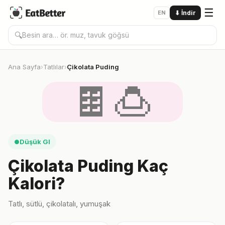
☰
EN
⬇
İndir
🔍
Ana Sayfa
Tatlılar
Çikolata Puding
›
›
🍫🍮
Düşük GI
●
Çikolata Puding Kaç
Kalori?
Tatlı, sütlü, çikolatalı, yumuşak