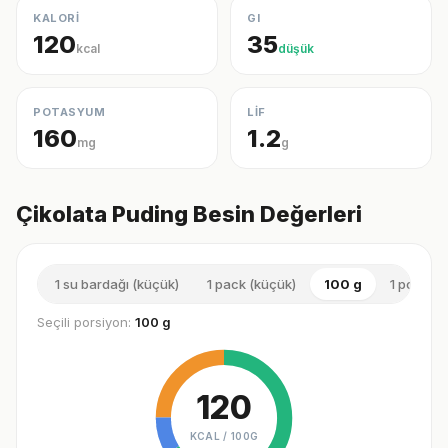
KALORİ
GI
120
35
kcal
düşük
POTASYUM
LİF
160
1.2
mg
g
Çikolata Puding Besin Değerleri
1 su bardağı (küçük)
1 pack (küçük)
100 g
1 porsiyo
Seçili porsiyon:
100 g
120
KCAL /
100G