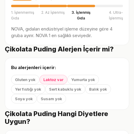
1. İşlenmemiş
2. Az İşlenmiş
3. İşlenmiş
4. Ultra-
Gıda
Gıda
İşlenmiş
NOVA, gıdaları endüstriyel işleme düzeyine göre 4
gruba ayırır. NOVA 1 en sağlıklı seviyedir.
Çikolata Puding Alerjen İçerir mi?
Bu alerjenleri içerir:
Gluten yok
Laktoz var
Yumurta yok
Yer fıstığı yok
Sert kabuklu yok
Balık yok
Soya yok
Susam yok
Çikolata Puding Hangi Diyetlere
Uygun?