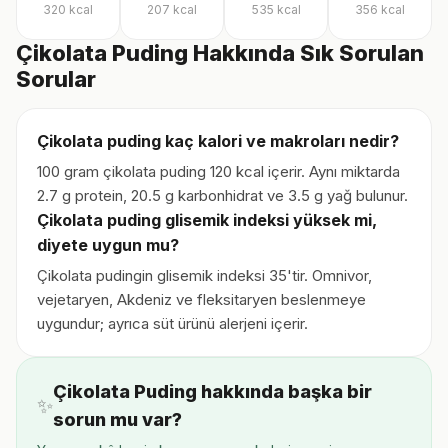
320
kcal
207
kcal
535
kcal
356
kcal
Çikolata Puding Hakkında Sık Sorulan
Sorular
Çikolata puding kaç kalori ve makroları nedir?
100 gram çikolata puding 120 kcal içerir. Aynı miktarda
2.7 g protein, 20.5 g karbonhidrat ve 3.5 g yağ bulunur.
Çikolata puding glisemik indeksi yüksek mi,
diyete uygun mu?
Çikolata pudingin glisemik indeksi 35'tir. Omnivor,
vejetaryen, Akdeniz ve fleksitaryen beslenmeye
uygundur; ayrıca süt ürünü alerjeni içerir.
Çikolata Puding hakkında başka bir
✨
sorun mu var?