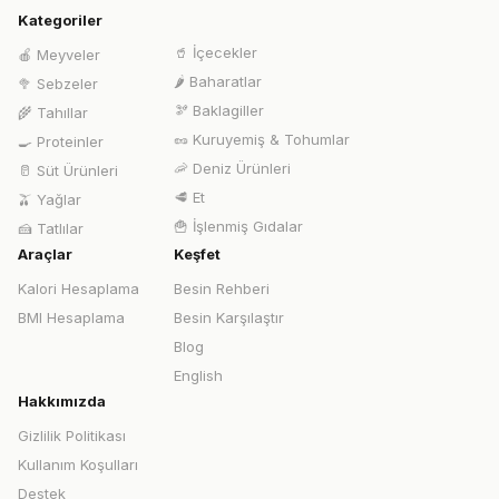
Kategoriler
🥤
İçecekler
🍎
Meyveler
🌶️
Baharatlar
🥦
Sebzeler
🫘
Baklagiller
🌾
Tahıllar
🥜
Kuruyemiş & Tohumlar
🍳
Proteinler
🦐
Deniz Ürünleri
🥛
Süt Ürünleri
🥩
Et
🫒
Yağlar
🍟
İşlenmiş Gıdalar
🍰
Tatlılar
Araçlar
Keşfet
Kalori Hesaplama
Besin Rehberi
BMI Hesaplama
Besin Karşılaştır
Blog
English
Hakkımızda
Gizlilik Politikası
Kullanım Koşulları
Destek