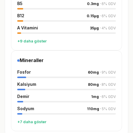
B5
0.3
mg
·
6
%
GDV
B12
0.15
µg
·
6
%
GDV
A Vitamini
35
µg
·
4
%
GDV
+9 daha göster
Mineraller
Fosfor
60
mg
·
9
%
GDV
Kalsiyum
80
mg
·
8
%
GDV
Demir
1
mg
·
6
%
GDV
Sodyum
110
mg
·
5
%
GDV
+7 daha göster