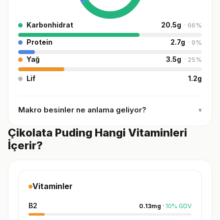
Karbonhidrat
20.5
g
·
66
%
Protein
2.7
g
·
9
%
Yağ
3.5
g
·
25
%
Lif
1.2
g
Makro besinler ne anlama geliyor?
▾
Çikolata Puding Hangi Vitaminleri
İçerir?
Vitaminler
B2
0.13
mg
·
10
%
GDV