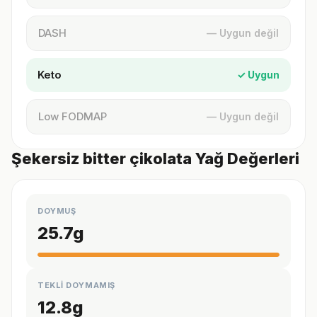
DASH
— Uygun değil
Keto
✓ Uygun
Low FODMAP
— Uygun değil
Şekersiz bitter çikolata Yağ Değerleri
DOYMUŞ
25.7
g
TEKLİ DOYMAMIŞ
12.8
g