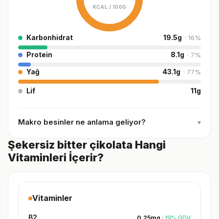
KCAL /
100G
Karbonhidrat
19.5
g
·
16
%
Protein
8.1
g
·
7
%
Yağ
43.1
g
·
77
%
Lif
11
g
Makro besinler ne anlama geliyor?
▾
Şekersiz bitter çikolata Hangi
Vitaminleri İçerir?
Vitaminler
B2
0.25
mg
·
19
%
GDV