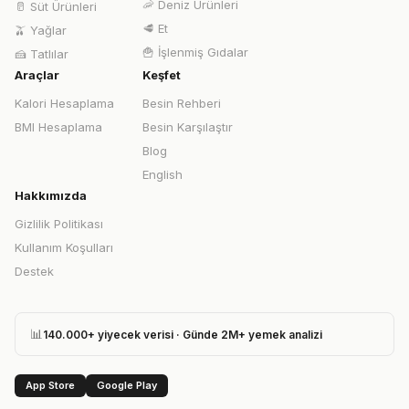
🦐
Deniz Ürünleri
🥛
Süt Ürünleri
🥩
Et
🫒
Yağlar
🍟
İşlenmiş Gıdalar
🍰
Tatlılar
Araçlar
Keşfet
Kalori Hesaplama
Besin Rehberi
BMI Hesaplama
Besin Karşılaştır
Blog
English
Hakkımızda
Gizlilik Politikası
Kullanım Koşulları
Destek
📊
140.000+ yiyecek verisi · Günde 2M+ yemek analizi
App Store
Google Play