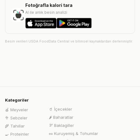
Fotoğrafla kalori tara
AI ile anlık besin analizi
Besin verileri USDA FoodData Central ve bilimsel kaynaklardan derlenmiştir.
Kategoriler
🥤
İçecekler
🍎
Meyveler
🌶️
Baharatlar
🥦
Sebzeler
🫘
Baklagiller
🌾
Tahıllar
🥜
Kuruyemiş & Tohumlar
🍳
Proteinler