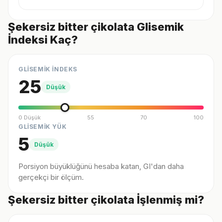
Şekersiz bitter çikolata Glisemik
İndeksi Kaç?
GLİSEMİK İNDEKS
25
Düşük
0 Düşük
55
70
100
GLİSEMİK YÜK
5
Düşük
Porsiyon büyüklüğünü hesaba katan, GI'dan daha
gerçekçi bir ölçüm.
Şekersiz bitter çikolata İşlenmiş mi?