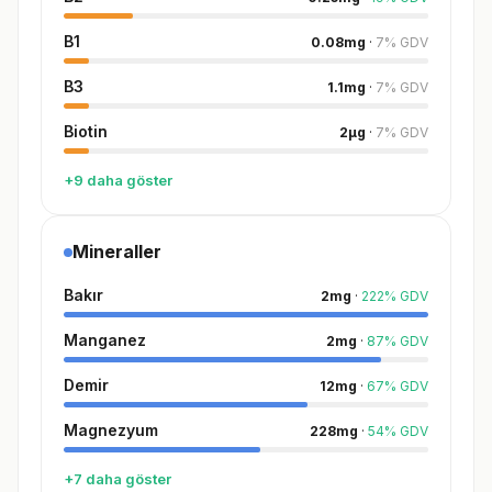
B1
0.08
mg
·
7
%
GDV
B3
1.1
mg
·
7
%
GDV
Biotin
2
µg
·
7
%
GDV
+9 daha göster
Mineraller
Bakır
2
mg
·
222
%
GDV
Manganez
2
mg
·
87
%
GDV
Demir
12
mg
·
67
%
GDV
Magnezyum
228
mg
·
54
%
GDV
+7 daha göster