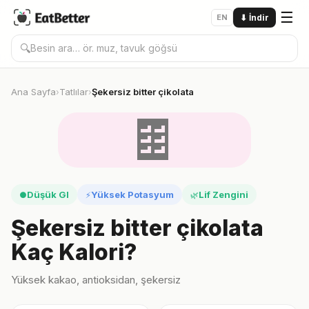
☰
EN
⬇
İndir
🔍
Ana Sayfa
Tatlılar
Şekersiz bitter çikolata
›
›
🍫
Düşük GI
Yüksek Potasyum
Lif Zengini
●
⚡
🌿
Şekersiz bitter çikolata
Kaç Kalori?
Yüksek kakao, antioksidan, şekersiz