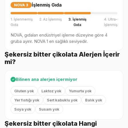
İşlenmiş Gıda
NOVA
3
1. İşlenmemiş
2. Az İşlenmiş
3. İşlenmiş
4. Ultra-
Gıda
Gıda
İşlenmiş
NOVA, gıdaları endüstriyel işleme düzeyine göre 4
gruba ayırır. NOVA 1 en sağlıklı seviyedir.
Şekersiz bitter çikolata Alerjen İçerir
mi?
Bilinen ana alerjen içermiyor
✓
Gluten yok
Laktoz yok
Yumurta yok
Yer fıstığı yok
Sert kabuklu yok
Balık yok
Soya yok
Susam yok
Şekersiz bitter çikolata Hangi