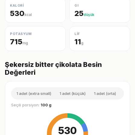
KALORİ
GI
530
25
kcal
düşük
POTASYUM
LİF
715
11
mg
g
Şekersiz bitter çikolata Besin
Değerleri
1 adet (extra small)
1 adet (küçük)
1 adet (orta)
1 pors
Seçili porsiyon:
100 g
530