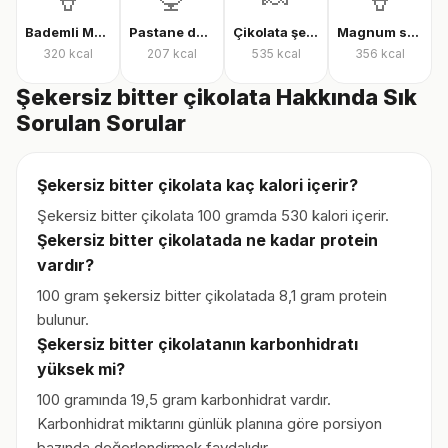
Bademli Magnum dondurma
Pastane dondurması
Çikolata şekeri
Magnum sandviç bademli dondurma
320
kcal
207
kcal
535
kcal
356
kcal
Şekersiz bitter çikolata Hakkında Sık
Sorulan Sorular
Şekersiz bitter çikolata kaç kalori içerir?
Şekersiz bitter çikolata 100 gramda 530 kalori içerir.
Şekersiz bitter çikolatada ne kadar protein
vardır?
100 gram şekersiz bitter çikolatada 8,1 gram protein
bulunur.
Şekersiz bitter çikolatanın karbonhidratı
yüksek mi?
100 gramında 19,5 gram karbonhidrat vardır.
Karbonhidrat miktarını günlük planına göre porsiyon
bazında değerlendirmek faydalıdır.