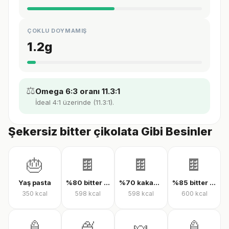
ÇOKLU DOYMAMIŞ
1.2
g
⚖️
Omega 6:3 oranı 11.3:1
İdeal 4:1 üzerinde (11.3:1).
Şekersiz bitter çikolata Gibi Besinler
🎂
🍫
🍫
🍫
Yaş pasta
%80 bitter çikolata
%70 kakaolu bitter çikolata
%85 bitter çikolata
350
kcal
598
kcal
598
kcal
600
kcal
🍦
🍨
🍬
🍦