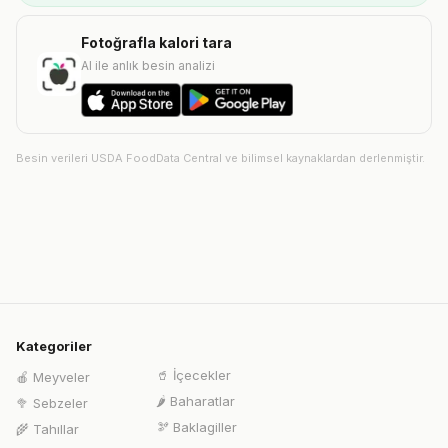
Fotoğrafla kalori tara
AI ile anlık besin analizi
Besin verileri USDA FoodData Central ve bilimsel kaynaklardan derlenmiştir.
Kategoriler
🥤
İçecekler
🍎
Meyveler
🌶️
Baharatlar
🥦
Sebzeler
🫘
Baklagiller
🌾
Tahıllar