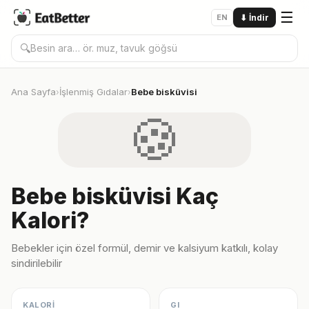
☰
EN
⬇
İndir
🔍
Ana Sayfa
İşlenmiş Gıdalar
Bebe bisküvisi
›
›
🍪
Bebe bisküvisi Kaç
Kalori?
Bebekler için özel formül, demir ve kalsiyum katkılı, kolay
sindirilebilir
KALORİ
GI