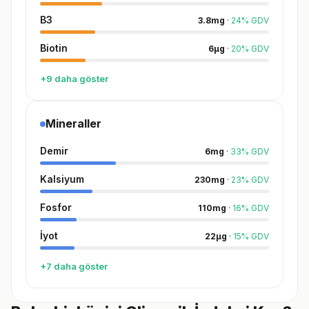
B3
3.8
mg
·
24
%
GDV
Biotin
6
µg
·
20
%
GDV
+9 daha göster
Mineraller
Demir
6
mg
·
33
%
GDV
Kalsiyum
230
mg
·
23
%
GDV
Fosfor
110
mg
·
16
%
GDV
İyot
22
µg
·
15
%
GDV
+7 daha göster