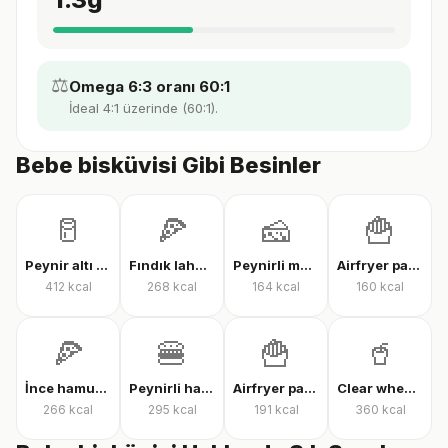
⚖️
Omega 6:3 oranı 60:1
İdeal 4:1 üzerinde (60:1).
Bebe bisküvisi Gibi Besinler
🥛
🍕
🧀
🍟
Peynir altı suyu protein tozu
Fındık lahmacun
Peynirli makarna
Airfryer patates kızartması
412
kcal
268
kcal
164
kcal
160
kcal
🍕
🍔
🍟
🥤
İnce hamur karışık pizza
Peynirli hamburger
Airfryer patates kızartması
Clear whey protein
266
kcal
295
kcal
191
kcal
360
kcal