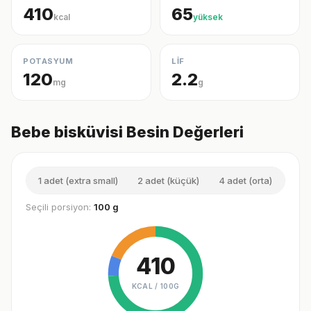
410
65
kcal
yüksek
POTASYUM
LİF
120
2.2
mg
g
Bebe bisküvisi Besin Değerleri
1 adet (extra small)
2 adet (küçük)
4 adet (orta)
6 ad
Seçili porsiyon:
100 g
410
KCAL /
100G