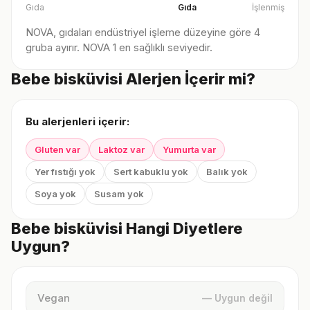
Gıda
Gıda
İşlenmiş
NOVA, gıdaları endüstriyel işleme düzeyine göre 4
gruba ayırır. NOVA 1 en sağlıklı seviyedir.
Bebe bisküvisi Alerjen İçerir mi?
Bu alerjenleri içerir:
Gluten var
Laktoz var
Yumurta var
Yer fıstığı yok
Sert kabuklu yok
Balık yok
Soya yok
Susam yok
Bebe bisküvisi Hangi Diyetlere
Uygun?
Vegan
— Uygun değil