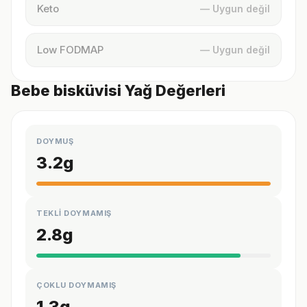
Keto
— Uygun değil
Low FODMAP
— Uygun değil
Bebe bisküvisi Yağ Değerleri
DOYMUŞ
3.2
g
TEKLİ DOYMAMIŞ
2.8
g
ÇOKLU DOYMAMIŞ
1.3
g