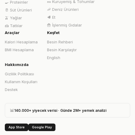
🥜
Kuruyemiş & Tohumlar
🍳
Proteinler
🦐
Deniz Ürünleri
🥛
Süt Ürünleri
🥩
Et
🫒
Yağlar
🍟
İşlenmiş Gıdalar
🍰
Tatlılar
Araçlar
Keşfet
Kalori Hesaplama
Besin Rehberi
BMI Hesaplama
Besin Karşılaştır
English
Hakkımızda
Gizlilik Politikası
Kullanım Koşulları
Destek
📊
140.000+ yiyecek verisi · Günde 2M+ yemek analizi
App Store
Google Play