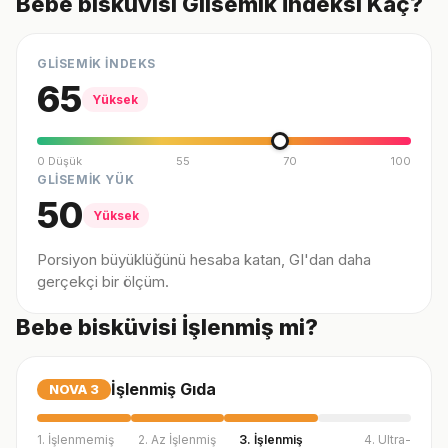
Bebe bisküvisi Glisemik İndeksi Kaç?
GLİSEMİK İNDEKS
65
Yüksek
0 Düşük
55
70
100
GLİSEMİK YÜK
50
Yüksek
Porsiyon büyüklüğünü hesaba katan, GI'dan daha
gerçekçi bir ölçüm.
Bebe bisküvisi İşlenmiş mi?
İşlenmiş Gıda
NOVA
3
1. İşlenmemiş
2. Az İşlenmiş
3. İşlenmiş
4. Ultra-