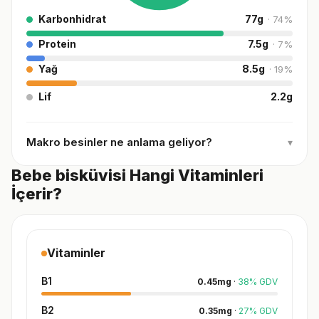
Karbonhidrat
77
g
·
74
%
Protein
7.5
g
·
7
%
Yağ
8.5
g
·
19
%
Lif
2.2
g
Makro besinler ne anlama geliyor?
▾
Bebe bisküvisi Hangi Vitaminleri
İçerir?
Vitaminler
B1
0.45
mg
·
38
%
GDV
B2
0.35
mg
·
27
%
GDV