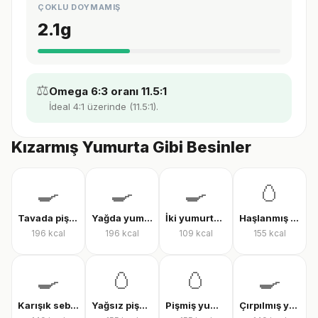
ÇOKLU DOYMAMIŞ
2.1
g
⚖️
Omega 6:3 oranı 11.5:1
İdeal 4:1 üzerinde (11.5:1).
Kızarmış Yumurta Gibi Besinler
🍳
🍳
🍳
🥚
Tavada pişmiş yumurta
Yağda yumurta
İki yumurtalı menemen
Haşlanmış tam yumurta
196
kcal
196
kcal
109
kcal
155
kcal
🍳
🥚
🥚
🍳
Karışık sebzeli omlet
Yağsız pişmiş yumurta
Pişmiş yumurta
Çırpılmış yumurta