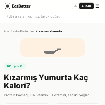
☰
EN
⬇
İndir
🔍
Ana Sayfa
Proteinler
Kızarmış Yumurta
›
›
🍳
Düşük GI
●
Kızarmış Yumurta Kaç
Kalori?
Protein kaynağı, B12 vitamini, D vitamini, sağlıklı yağlar