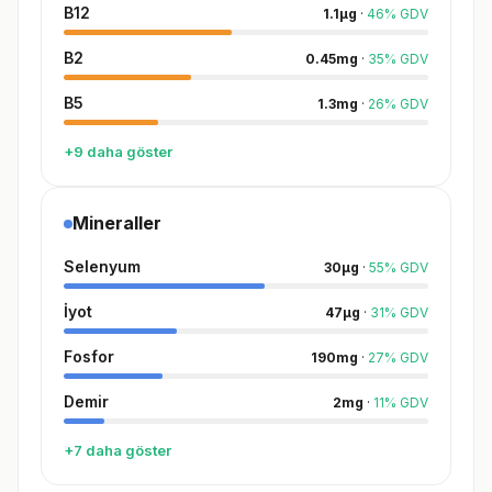
B12
1.1
µg
·
46
%
GDV
B2
0.45
mg
·
35
%
GDV
B5
1.3
mg
·
26
%
GDV
+9 daha göster
Mineraller
Selenyum
30
µg
·
55
%
GDV
İyot
47
µg
·
31
%
GDV
Fosfor
190
mg
·
27
%
GDV
Demir
2
mg
·
11
%
GDV
+7 daha göster