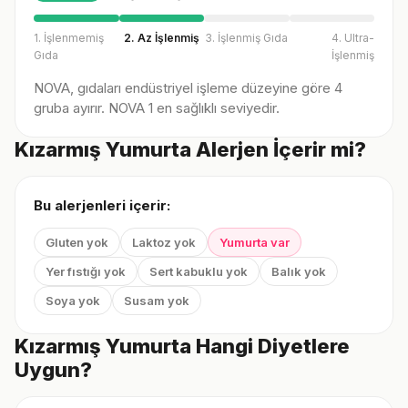
1. İşlenmemiş
2. Az İşlenmiş
3. İşlenmiş Gıda
4. Ultra-
Gıda
İşlenmiş
NOVA, gıdaları endüstriyel işleme düzeyine göre 4
gruba ayırır. NOVA 1 en sağlıklı seviyedir.
Kızarmış Yumurta Alerjen İçerir mi?
Bu alerjenleri içerir:
Gluten yok
Laktoz yok
Yumurta var
Yer fıstığı yok
Sert kabuklu yok
Balık yok
Soya yok
Susam yok
Kızarmış Yumurta Hangi Diyetlere
Uygun?