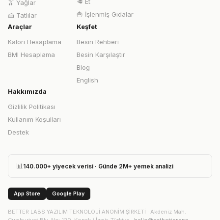
🥩
Et
🫒
Yağlar
🍟
İşlenmiş Gıdalar
🍰
Tatlılar
Araçlar
Keşfet
Kalori Hesaplama
Besin Rehberi
BMI Hesaplama
Besin Karşılaştır
Blog
English
Hakkımızda
Gizlilik Politikası
Kullanım Koşulları
Destek
📊
140.000+ yiyecek verisi · Günde 2M+ yemek analizi
App Store
Google Play
BETTER LABS YAZILIM TEKNOLOJİ ANONİM ŞİRKETİ
·
Akdeniz Mah.