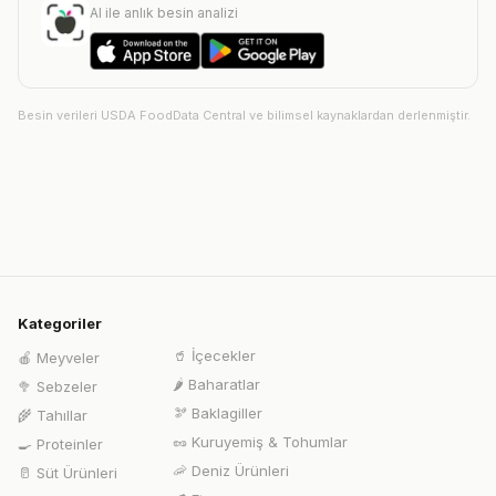
AI ile anlık besin analizi
Besin verileri USDA FoodData Central ve bilimsel kaynaklardan derlenmiştir.
Kategoriler
🥤
İçecekler
🍎
Meyveler
🌶️
Baharatlar
🥦
Sebzeler
🫘
Baklagiller
🌾
Tahıllar
🥜
Kuruyemiş & Tohumlar
🍳
Proteinler
🦐
Deniz Ürünleri
🥛
Süt Ürünleri