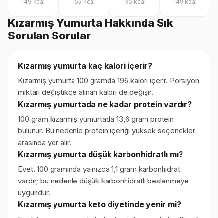
149
kcal
155
kcal
155
kcal
149
kcal
Kızarmış Yumurta Hakkında Sık
Sorulan Sorular
Kızarmış yumurta kaç kalori içerir?
Kızarmış yumurta 100 gramda 196 kalori içerir. Porsiyon
miktarı değiştikçe alınan kalori de değişir.
Kızarmış yumurtada ne kadar protein vardır?
100 gram kızarmış yumurtada 13,6 gram protein
bulunur. Bu nedenle protein içeriği yüksek seçenekler
arasında yer alır.
Kızarmış yumurta düşük karbonhidratlı mı?
Evet. 100 gramında yalnızca 1,1 gram karbonhidrat
vardır; bu nedenle düşük karbonhidratlı beslenmeye
uygundur.
Kızarmış yumurta keto diyetinde yenir mi?