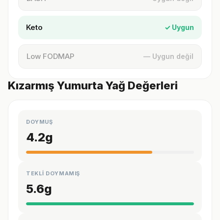
Keto
✓ Uygun
Low FODMAP
— Uygun değil
Kızarmış Yumurta Yağ Değerleri
DOYMUŞ
4.2
g
TEKLİ DOYMAMIŞ
5.6
g