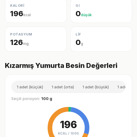
KALORİ
GI
196
0
kcal
düşük
POTASYUM
LİF
126
0
mg
g
Kızarmış Yumurta Besin Değerleri
1 adet (küçük)
1 adet (orta)
1 adet (büyük)
1 adet (k
Seçili porsiyon:
100 g
196
KCAL /
100G