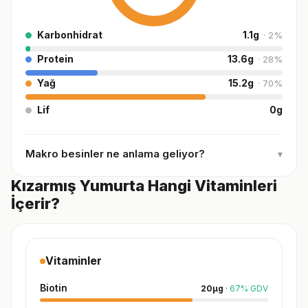
Karbonhidrat
1.1
g
·
2
%
Protein
13.6
g
·
28
%
Yağ
15.2
g
·
70
%
Lif
0
g
Makro besinler ne anlama geliyor?
▾
Kızarmış Yumurta Hangi Vitaminleri
İçerir?
Vitaminler
Biotin
20
µg
·
67
%
GDV