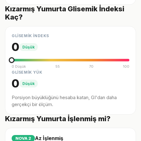
Kızarmış Yumurta Glisemik İndeksi
Kaç?
GLİSEMİK İNDEKS
0
Düşük
0 Düşük
55
70
100
GLİSEMİK YÜK
0
Düşük
Porsiyon büyüklüğünü hesaba katan, GI'dan daha
gerçekçi bir ölçüm.
Kızarmış Yumurta İşlenmiş mi?
Az İşlenmiş
NOVA
2