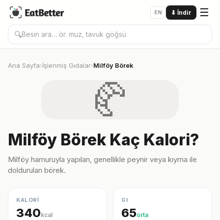
☰
EN
⬇
İndir
🔍
Ana Sayfa
İşlenmiş Gıdalar
Milföy Börek
›
›
🥐
Milföy Börek Kaç Kalori?
Milföy hamuruyla yapılan, genellikle peynir veya kıyma ile
doldurulan börek.
KALORİ
GI
340
65
kcal
orta