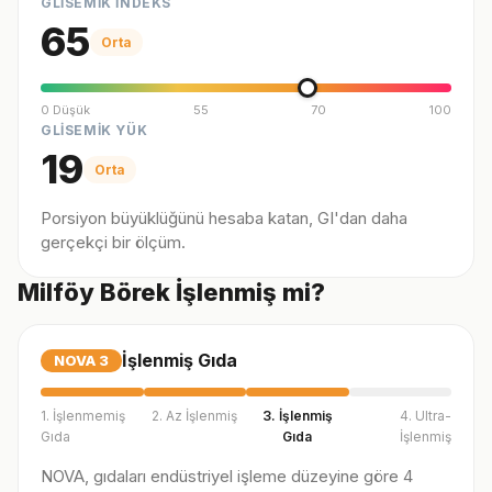
GLİSEMİK İNDEKS
65
Orta
0 Düşük
55
70
100
GLİSEMİK YÜK
19
Orta
Porsiyon büyüklüğünü hesaba katan, GI'dan daha
gerçekçi bir ölçüm.
Milföy Börek İşlenmiş mi?
İşlenmiş Gıda
NOVA
3
1. İşlenmemiş
2. Az İşlenmiş
3. İşlenmiş
4. Ultra-
Gıda
Gıda
İşlenmiş
NOVA, gıdaları endüstriyel işleme düzeyine göre 4