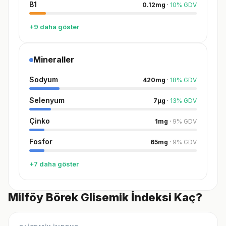
B1
0.12
mg
·
10
%
GDV
+9 daha göster
Mineraller
Sodyum
420
mg
·
18
%
GDV
Selenyum
7
µg
·
13
%
GDV
Çinko
1
mg
·
9
%
GDV
Fosfor
65
mg
·
9
%
GDV
+7 daha göster
Milföy Börek Glisemik İndeksi Kaç?