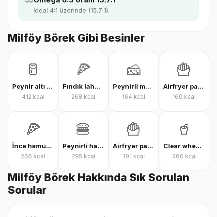
İdeal 4:1 üzerinde (15.7:1).
Milföy Börek Gibi Besinler
🥛
🍕
🧀
🍟
Peynir altı suyu protein tozu
Fındık lahmacun
Peynirli makarna
Airfryer patates kızartması
412
kcal
268
kcal
164
kcal
160
kcal
🍕
🍔
🍟
🥤
İnce hamur karışık pizza
Peynirli hamburger
Airfryer patates kızartması
Clear whey protein
266
kcal
295
kcal
191
kcal
360
kcal
Milföy Börek Hakkında Sık Sorulan
Sorular