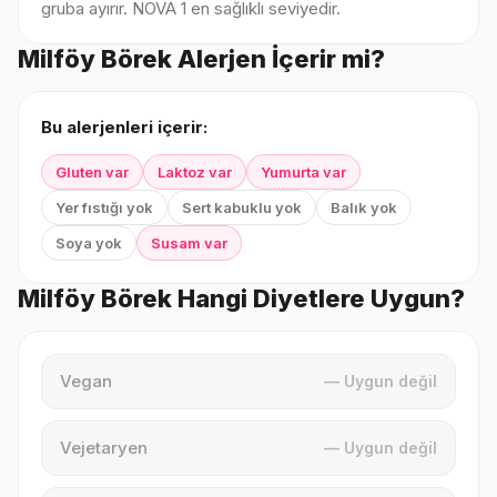
gruba ayırır. NOVA 1 en sağlıklı seviyedir.
Milföy Börek Alerjen İçerir mi?
Bu alerjenleri içerir:
Gluten var
Laktoz var
Yumurta var
Yer fıstığı yok
Sert kabuklu yok
Balık yok
Soya yok
Susam var
Milföy Börek Hangi Diyetlere Uygun?
Vegan
— Uygun değil
Vejetaryen
— Uygun değil