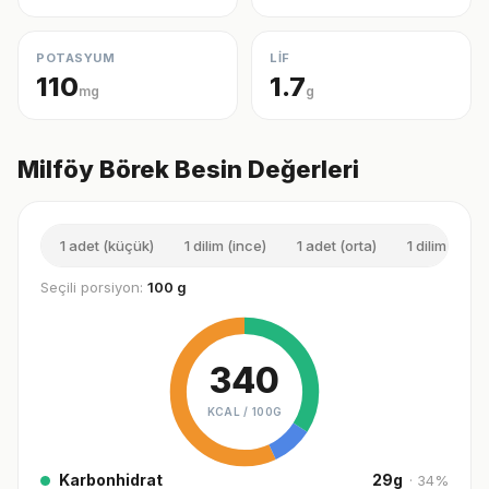
POTASYUM
LİF
110
1.7
mg
g
Milföy Börek Besin Değerleri
1 adet (küçük)
1 dilim (ince)
1 adet (orta)
1 dilim (kalın
Seçili porsiyon:
100 g
340
KCAL /
100G
Karbonhidrat
29
g
·
34
%