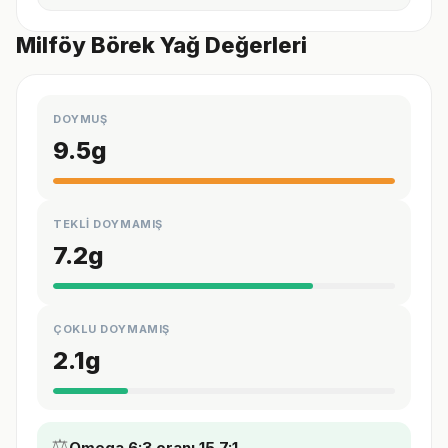
Milföy Börek Yağ Değerleri
DOYMUŞ
9.5
g
TEKLİ DOYMAMIŞ
7.2
g
ÇOKLU DOYMAMIŞ
2.1
g
⚖️
Omega 6:3 oranı 15.7:1