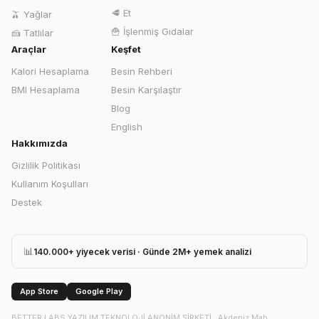
🥩
Et
🫒
Yağlar
🍟
İşlenmiş Gıdalar
🍰
Tatlılar
Araçlar
Keşfet
Kalori Hesaplama
Besin Rehberi
BMI Hesaplama
Besin Karşılaştır
Blog
English
Hakkımızda
Gizlilik Politikası
Kullanım Koşulları
Destek
📊
140.000+ yiyecek verisi · Günde 2M+ yemek analizi
App Store
Google Play
BETTER LABS YAZILIM TEKNOLOJİ ANONİM ŞİRKETİ
·
Akdeniz Mah.