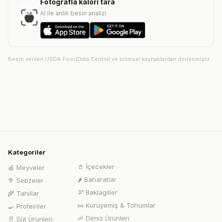
Fotoğrafla kalori tara
AI ile anlık besin analizi
Besin verileri USDA FoodData Central ve bilimsel kaynaklardan derlenmiştir.
Kategoriler
🥤
İçecekler
🍎
Meyveler
🌶️
Baharatlar
🥦
Sebzeler
🫘
Baklagiller
🌾
Tahıllar
🥜
Kuruyemiş & Tohumlar
🍳
Proteinler
🦐
Deniz Ürünleri
🥛
Süt Ürünleri