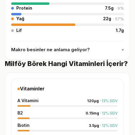
Protein
7.5
g
·
9
%
Yağ
22
g
·
57
%
Lif
1.7
g
Makro besinler ne anlama geliyor?
▾
Milföy Börek Hangi Vitaminleri İçerir?
Vitaminler
A Vitamini
120
µg
·
13
%
GDV
B2
0.15
mg
·
12
%
GDV
Biotin
3.5
µg
·
12
%
GDV