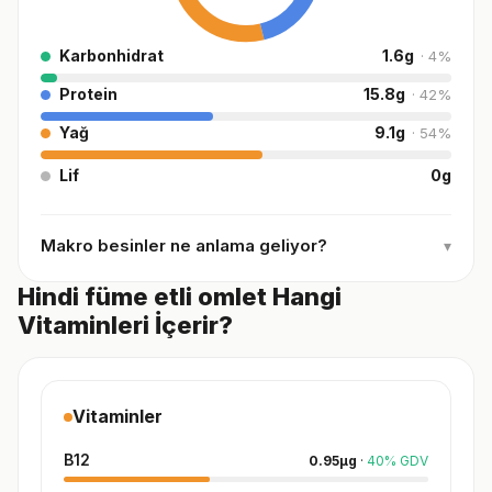
Karbonhidrat
1.6
g
·
4
%
Protein
15.8
g
·
42
%
Yağ
9.1
g
·
54
%
Lif
0
g
Makro besinler ne anlama geliyor?
▾
Hindi füme etli omlet Hangi
Vitaminleri İçerir?
Vitaminler
B12
0.95
µg
·
40
%
GDV