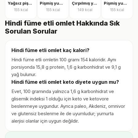
Yağsız pişmiş yumurta
Pişmiş yumurta
Çırpılmış yumurta
Pişmiş yumurta
155
kcal
155
kcal
149
kcal
155
kcal
Hindi füme etli omlet Hakkında Sık
Sorulan Sorular
Hindi füme etli omlet kaç kalori?
Hindi füme etli omletin 100 gramı 154 kaloridir. Aynı
porsiyonda 15,8 g protein, 1,6 g karbonhidrat ve 9,1 g
yağ bulunur.
Hindi füme etli omlet keto diyete uygun mu?
Evet, 100 gramında yalnızca 1,6 g karbonhidrat ve
glisemik indeksi 1 olduğu için keto ve ketovore
beslenmeye uygundur. Ayrıca paleo, Akdeniz, omnivor
ve glutensiz beslenme ile de uyumludur; yumurta
alerjisi olanlar için uygun değildir.