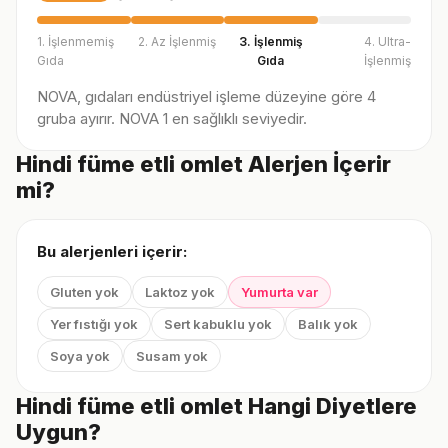
1. İşlenmemiş
2. Az İşlenmiş
3. İşlenmiş
4. Ultra-
Gıda
Gıda
İşlenmiş
NOVA, gıdaları endüstriyel işleme düzeyine göre 4
gruba ayırır. NOVA 1 en sağlıklı seviyedir.
Hindi füme etli omlet Alerjen İçerir
mi?
Bu alerjenleri içerir:
Gluten yok
Laktoz yok
Yumurta var
Yer fıstığı yok
Sert kabuklu yok
Balık yok
Soya yok
Susam yok
Hindi füme etli omlet Hangi Diyetlere
Uygun?