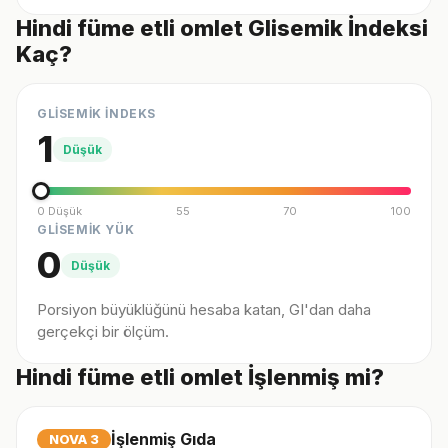
Hindi füme etli omlet Glisemik İndeksi
Kaç?
GLİSEMİK İNDEKS
1
Düşük
0 Düşük
55
70
100
GLİSEMİK YÜK
0
Düşük
Porsiyon büyüklüğünü hesaba katan, GI'dan daha
gerçekçi bir ölçüm.
Hindi füme etli omlet İşlenmiş mi?
İşlenmiş Gıda
NOVA
3