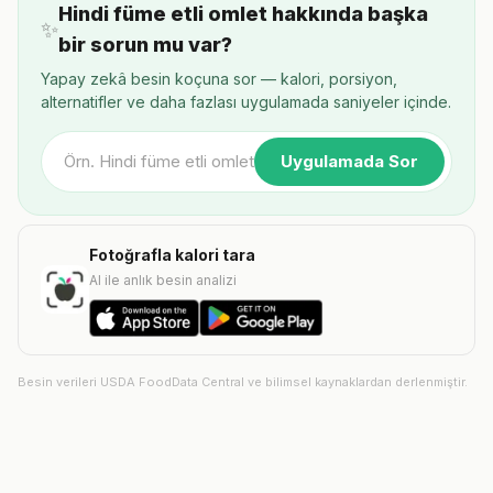
Hindi füme etli omlet hakkında başka
✨
bir sorun mu var?
Yapay zekâ besin koçuna sor — kalori, porsiyon,
alternatifler ve daha fazlası uygulamada saniyeler içinde.
Uygulamada Sor
Fotoğrafla kalori tara
AI ile anlık besin analizi
Besin verileri USDA FoodData Central ve bilimsel kaynaklardan derlenmiştir.