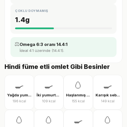
ÇOKLU DOYMAMIŞ
1.4
g
⚖️
Omega 6:3 oranı 14.4:1
İdeal 4:1 üzerinde (14.4:1).
Hindi füme etli omlet Gibi Besinler
🍳
🍳
🥚
🍳
Yağda yumurta
İki yumurtalı menemen
Haşlanmış tam yumurta
Karışık sebzeli omlet
196
kcal
109
kcal
155
kcal
149
kcal
🥚
🥚
🍳
🥚