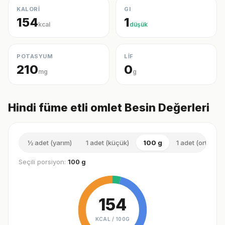
KALORİ
GI
154
1
kcal
düşük
POTASYUM
LİF
210
0
mg
g
Hindi füme etli omlet Besin Değerleri
½ adet (yarım)
1 adet (küçük)
100 g
1 adet (orta)
Seçili porsiyon:
100 g
154
KCAL /
100G