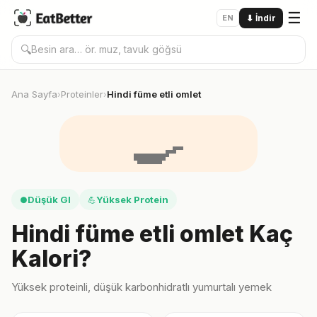
☰
EN
⬇
İndir
🔍
Ana Sayfa
Proteinler
Hindi füme etli omlet
›
›
🍳
Düşük GI
Yüksek Protein
●
💪
Hindi füme etli omlet Kaç
Kalori?
Yüksek proteinli, düşük karbonhidratlı yumurtalı yemek