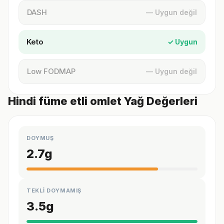
DASH
— Uygun değil
Keto
✓ Uygun
Low FODMAP
— Uygun değil
Hindi füme etli omlet Yağ Değerleri
DOYMUŞ
2.7
g
TEKLİ DOYMAMIŞ
3.5
g