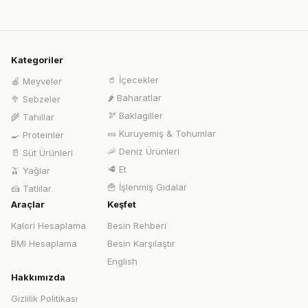
Kategoriler
🥤
İçecekler
🍎
Meyveler
🌶️
Baharatlar
🥦
Sebzeler
🫘
Baklagiller
🌾
Tahıllar
🥜
Kuruyemiş & Tohumlar
🍳
Proteinler
🦐
Deniz Ürünleri
🥛
Süt Ürünleri
🥩
Et
🫒
Yağlar
🍟
İşlenmiş Gıdalar
🍰
Tatlılar
Araçlar
Keşfet
Kalori Hesaplama
Besin Rehberi
BMI Hesaplama
Besin Karşılaştır
English
Hakkımızda
Gizlilik Politikası