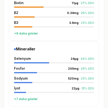
Biotin
11
µg
·
37
%
GDV
B2
0.34
mg
·
26
%
GDV
B3
3.6
mg
·
23
%
GDV
+9 daha göster
Mineraller
Selenyum
24
µg
·
44
%
GDV
Fosfor
205
mg
·
29
%
GDV
Sodyum
520
mg
·
23
%
GDV
İyot
22
µg
·
15
%
GDV
+7 daha göster