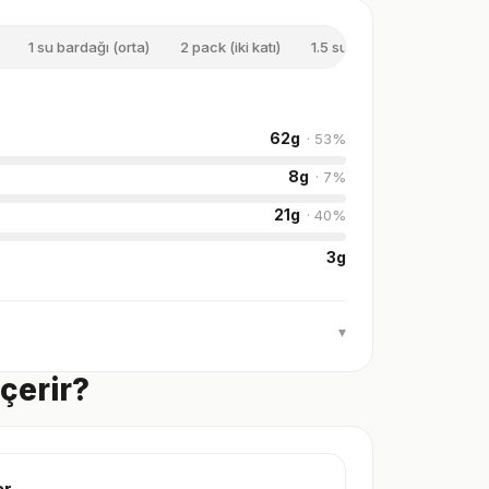
1 su bardağı (orta)
2 pack (iki katı)
1.5 su bardağı (büyük)
62
g
·
53
%
8
g
·
7
%
21
g
·
40
%
3
g
▾
İçerir?