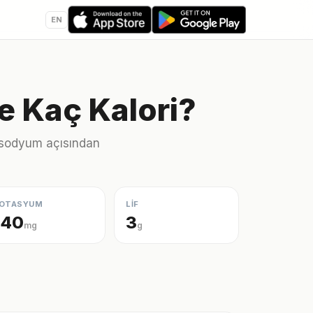
EN
te Kaç Kalori?
ve sodyum açısından
OTASYUM
LİF
140
3
mg
g