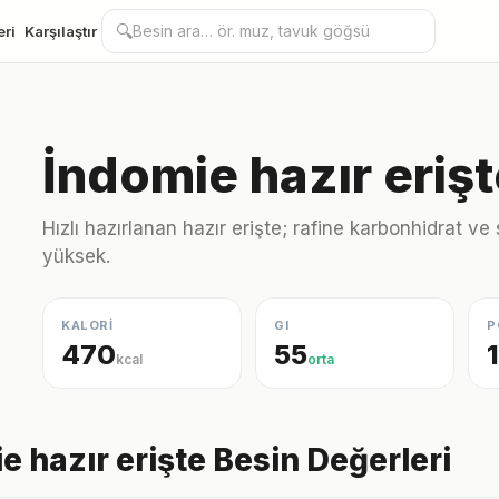
🔍
eri
Karşılaştır
İndomie hazır eriş
Hızlı hazırlanan hazır erişte; rafine karbonhidrat 
yüksek.
KALORİ
GI
P
470
55
kcal
orta
e hazır erişte Besin Değerleri