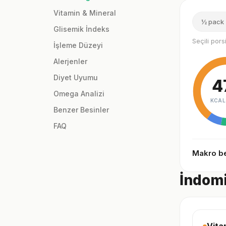
Vitamin & Mineral
½ pack 
Glisemik İndeks
Seçili por
İşleme Düzeyi
Alerjenler
Diyet Uyumu
4
Omega Analizi
KCAL
Benzer Besinler
FAQ
Makro be
İndomi