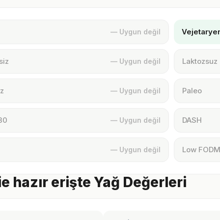
Vejetarye
— Uygun değil
siz
Laktozsuz
— Uygun değil
z
Paleo
— Uygun değil
30
DASH
— Uygun değil
Low FOD
— Uygun değil
e hazır erişte Yağ Değerleri