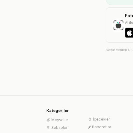
Fot
AI il
Besin verileri U
Kategoriler
🥤
İçecekler
🍎
Meyveler
🌶️
Baharatlar
🥦
Sebzeler