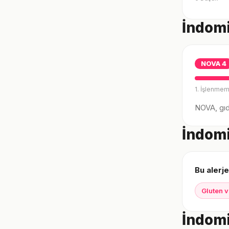
İndomi
NOVA
4
1. İşlenmem
NOVA, gıda
İndomi
Bu alerje
Gluten v
İndomi