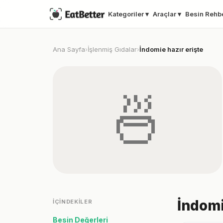
Kategoriler ▾
Araçlar ▾
Besin Rehb
Ana Sayfa
İşlenmiş Gıdalar
İndomie hazır erişte
›
›
🍜
İndomi
İÇINDEKILER
Besin Değerleri