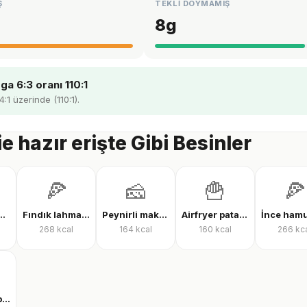
Ş
TEKLİ DOYMAMIŞ
8
g
a 6:3 oranı 110:1
4:1 üzerinde (110:1).
e hazır erişte Gibi Besinler
🍕
🧀
🍟
🍕
tı suyu protein tozu
Fındık lahmacun
Peynirli makarna
Airfryer patates kızartması
268
kcal
164
kcal
160
kcal
266
kc
Clear whey protein