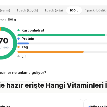
(yarım)
1 pack (küçük)
1 pack (orta)
100 g
1 pack (büyük)
siyon:
100 g
Karbonhidrat
70
Protein
Yağ
 /
100G
Lif
sinler ne anlama geliyor?
e hazır erişte Hangi Vitaminleri 