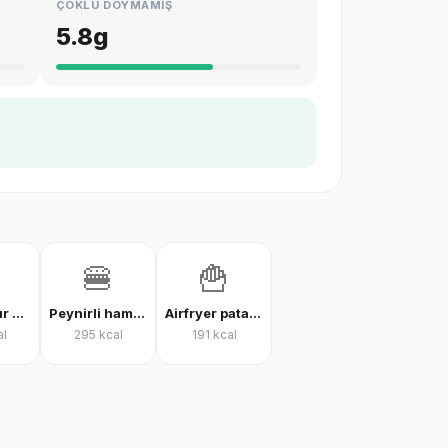
ÇOKLU DOYMAMIŞ
5.8
g
🍔
🍟
İnce hamur karışık pizza
Peynirli hamburger
Airfryer patates kızartması
al
295
kcal
191
kcal