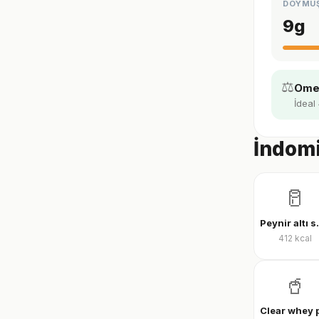
DOYMU
9
g
⚖️
Omeg
İdeal 
İndomi
🥛
Peynir al
412
kcal
🥤