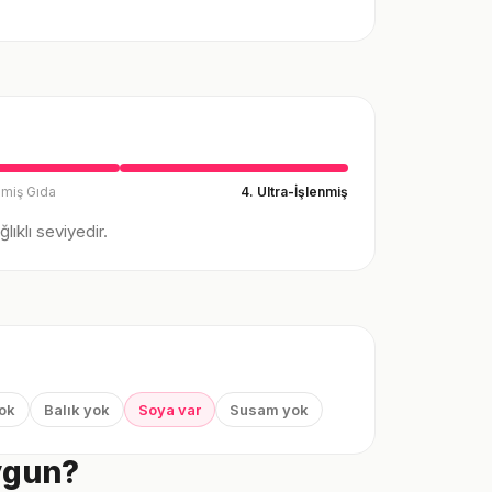
nmiş Gıda
4. Ultra-İşlenmiş
ıklı seviyedir.
yok
Balık yok
Soya var
Susam yok
Uygun?