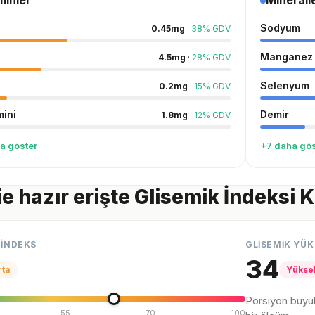
minler
Minerall
Sodyum
0.45
mg
·
38
%
GDV
Manganez
4.5
mg
·
28
%
GDV
Selenyum
0.2
mg
·
15
%
GDV
mini
Demir
1.8
mg
·
12
%
GDV
a göster
+7 daha gös
e hazır erişte Glisemik İndeksi 
 İNDEKS
GLİSEMİK YÜK
34
rta
Yükse
Porsiyon büyü
55
70
100