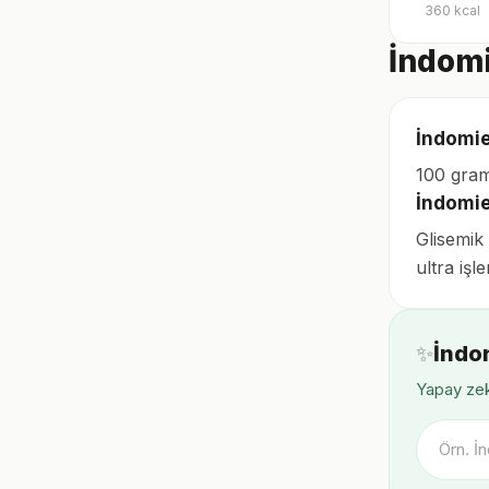
360
kcal
İndomi
İndomie
100 gram
İndomie
Glisemik
ultra işl
✨
İndo
Yapay zek