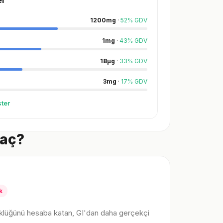
er
1200
mg
·
52
%
GDV
1
mg
·
43
%
GDV
18
µg
·
33
%
GDV
3
mg
·
17
%
GDV
ter
Kaç?
k
klüğünü hesaba katan, GI'dan daha gerçekçi