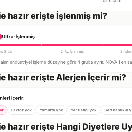
bir ölçüm.
e hazır erişte İşlenmiş mi?
Ultra-İşlenmiş
iş Gıda
2. Az İşlenmiş
3. İşle
ları endüstriyel işleme düzeyine göre 4 gruba ayırır. NOVA 1 en sağl
e hazır erişte Alerjen İçerir mi?
nleri içerir:
ar
Laktoz yok
Yumurta yok
Yer fıstığı yok
Sert kabuklu 
e hazır erişte Hangi Diyetlere 