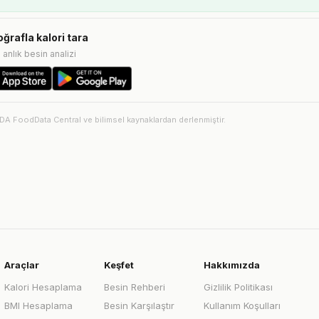
oğrafla kalori tara
e anlık besin analizi
SDA FoodData Central ve bilimsel kaynaklardan derlenmiştir.
Araçlar
Keşfet
Hakkımızda
Kalori Hesaplama
Besin Rehberi
Gizlilik Politikası
BMI Hesaplama
Besin Karşılaştır
Kullanım Koşulları