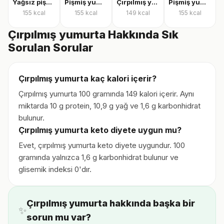
Yağsız pişmiş yumurta
Pişmiş yumurta
Çırpılmış yumurta
Pişmiş yumurta
155
kcal
155
kcal
149
kcal
155
kcal
Çırpılmış yumurta Hakkında Sık
Sorulan Sorular
Çırpılmış yumurta kaç kalori içerir?
Çırpılmış yumurta 100 gramında 149 kalori içerir. Aynı
miktarda 10 g protein, 10,9 g yağ ve 1,6 g karbonhidrat
bulunur.
Çırpılmış yumurta keto diyete uygun mu?
Evet, çırpılmış yumurta keto diyete uygundur. 100
gramında yalnızca 1,6 g karbonhidrat bulunur ve
glisemik indeksi 0'dır.
Çırpılmış yumurta hakkında başka bir
✨
sorun mu var?