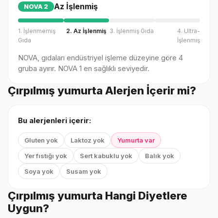
Az İşlenmiş
NOVA
2
1. İşlenmemiş
2. Az İşlenmiş
3. İşlenmiş Gıda
4. Ultra-
Gıda
İşlenmiş
NOVA, gıdaları endüstriyel işleme düzeyine göre 4
gruba ayırır. NOVA 1 en sağlıklı seviyedir.
Çırpılmış yumurta Alerjen İçerir mi?
Bu alerjenleri içerir:
Gluten yok
Laktoz yok
Yumurta var
Yer fıstığı yok
Sert kabuklu yok
Balık yok
Soya yok
Susam yok
Çırpılmış yumurta Hangi Diyetlere
Uygun?