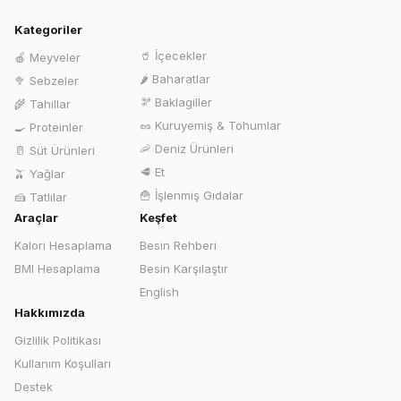
Kategoriler
🥤
İçecekler
🍎
Meyveler
🌶️
Baharatlar
🥦
Sebzeler
🫘
Baklagiller
🌾
Tahıllar
🥜
Kuruyemiş & Tohumlar
🍳
Proteinler
🦐
Deniz Ürünleri
🥛
Süt Ürünleri
🥩
Et
🫒
Yağlar
🍟
İşlenmiş Gıdalar
🍰
Tatlılar
Araçlar
Keşfet
Kalori Hesaplama
Besin Rehberi
BMI Hesaplama
Besin Karşılaştır
English
Hakkımızda
Gizlilik Politikası
Kullanım Koşulları
Destek