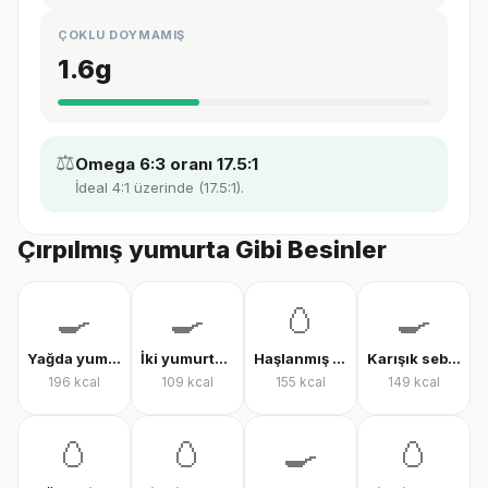
ÇOKLU DOYMAMIŞ
1.6
g
⚖️
Omega 6:3 oranı 17.5:1
İdeal 4:1 üzerinde (17.5:1).
Çırpılmış yumurta Gibi Besinler
🍳
🍳
🥚
🍳
Yağda yumurta
İki yumurtalı menemen
Haşlanmış tam yumurta
Karışık sebzeli omlet
196
kcal
109
kcal
155
kcal
149
kcal
🥚
🥚
🍳
🥚