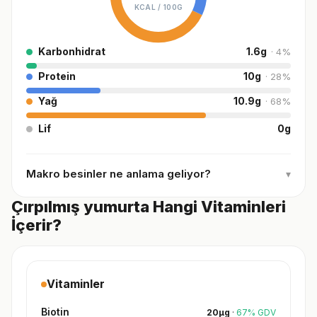
KCAL /
100G
Karbonhidrat
1.6
g
·
4
%
Protein
10
g
·
28
%
Yağ
10.9
g
·
68
%
Lif
0
g
Makro besinler ne anlama geliyor?
▾
Çırpılmış yumurta Hangi Vitaminleri
İçerir?
Vitaminler
Biotin
20
µg
·
67
%
GDV