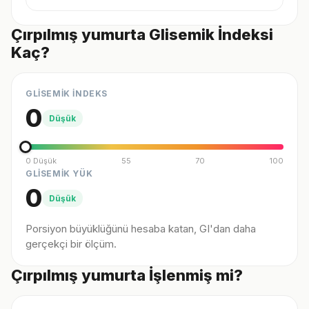
Çırpılmış yumurta Glisemik İndeksi
Kaç?
GLİSEMİK İNDEKS
0
Düşük
0 Düşük
55
70
100
GLİSEMİK YÜK
0
Düşük
Porsiyon büyüklüğünü hesaba katan, GI'dan daha
gerçekçi bir ölçüm.
Çırpılmış yumurta İşlenmiş mi?