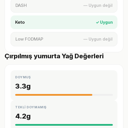
DASH
— Uygun değil
Keto
✓ Uygun
Low FODMAP
— Uygun değil
Çırpılmış yumurta Yağ Değerleri
DOYMUŞ
3.3
g
TEKLİ DOYMAMIŞ
4.2
g