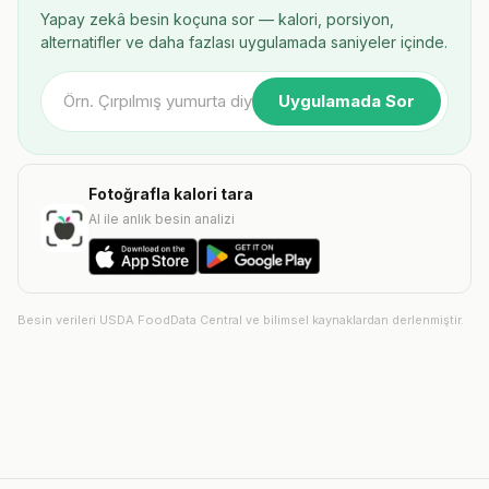
Yapay zekâ besin koçuna sor — kalori, porsiyon,
alternatifler ve daha fazlası uygulamada saniyeler içinde.
Uygulamada Sor
Fotoğrafla kalori tara
AI ile anlık besin analizi
Besin verileri USDA FoodData Central ve bilimsel kaynaklardan derlenmiştir.