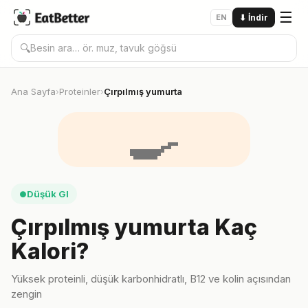
☰
EN
⬇
İndir
🔍
Ana Sayfa
Proteinler
Çırpılmış yumurta
›
›
🍳
Düşük GI
●
Çırpılmış yumurta Kaç
Kalori?
Yüksek proteinli, düşük karbonhidratlı, B12 ve kolin açısından
zengin