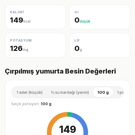
KALORİ
GI
149
0
kcal
düşük
POTASYUM
LİF
126
0
mg
g
Çırpılmış yumurta Besin Değerleri
1 adet (küçük)
½ su bardağı (yarım)
100 g
1 porsiyon
Seçili porsiyon:
100 g
149