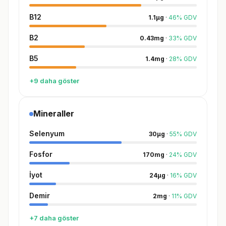
B12
1.1
µg
·
46
%
GDV
B2
0.43
mg
·
33
%
GDV
B5
1.4
mg
·
28
%
GDV
+9 daha göster
Mineraller
Selenyum
30
µg
·
55
%
GDV
Fosfor
170
mg
·
24
%
GDV
İyot
24
µg
·
16
%
GDV
Demir
2
mg
·
11
%
GDV
+7 daha göster