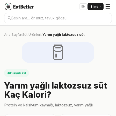
☰
EN
⬇
İndir
🔍
Ana Sayfa
Süt Ürünleri
Yarım yağlı laktozsuz süt
›
›
🥛
Düşük GI
●
Yarım yağlı laktozsuz süt
Kaç Kalori?
Protein ve kalsiyum kaynağı, laktozsuz, yarım yağlı