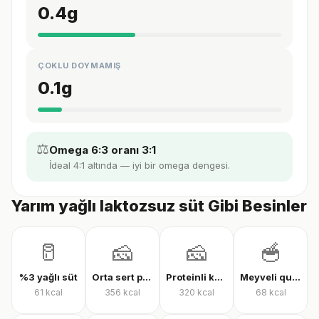
0.4
g
ÇOKLU DOYMAMIŞ
0.1
g
⚖️
Omega 6:3 oranı 3:1
İdeal 4:1 altında — iyi bir omega dengesi.
Yarım yağlı laktozsuz süt Gibi Besinler
🥛
🧀
🧀
🥣
%3 yağlı süt
Orta sert peynir
Proteinli kaşar peyniri
Meyveli quark yoğurt
61
kcal
356
kcal
320
kcal
68
kcal