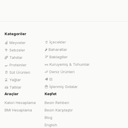
Kategoriler
🥤
İçecekler
🍎
Meyveler
🌶️
Baharatlar
🥦
Sebzeler
🫘
Baklagiller
🌾
Tahıllar
🥜
Kuruyemiş & Tohumlar
🍳
Proteinler
🦐
Deniz Ürünleri
🥛
Süt Ürünleri
🥩
Et
🫒
Yağlar
🍟
İşlenmiş Gıdalar
🍰
Tatlılar
Araçlar
Keşfet
Kalori Hesaplama
Besin Rehberi
BMI Hesaplama
Besin Karşılaştır
Blog
English