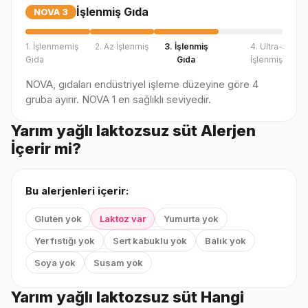
İşlenmiş Gıda
NOVA
3
1. İşlenmemiş
2. Az İşlenmiş
3. İşlenmiş
4. Ultra-
Gıda
Gıda
İşlenmiş
NOVA, gıdaları endüstriyel işleme düzeyine göre 4
gruba ayırır. NOVA 1 en sağlıklı seviyedir.
Yarım yağlı laktozsuz süt Alerjen
İçerir mi?
Bu alerjenleri içerir:
Gluten yok
Laktoz var
Yumurta yok
Yer fıstığı yok
Sert kabuklu yok
Balık yok
Soya yok
Susam yok
Yarım yağlı laktozsuz süt Hangi