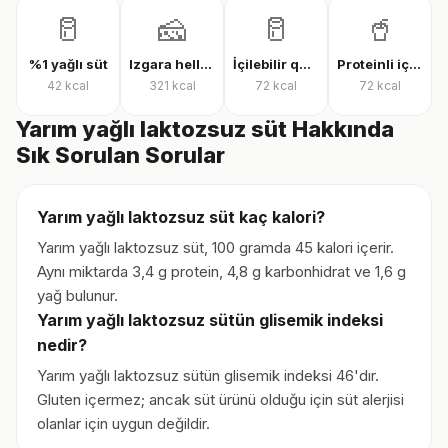
🥛
🧀
🥛
🥤
%1 yağlı süt
Izgara hellim
İçilebilir quark
Proteinli içilebilir quark
42
kcal
321
kcal
72
kcal
72
kcal
Yarım yağlı laktozsuz süt Hakkında
Sık Sorulan Sorular
Yarım yağlı laktozsuz süt kaç kalori?
Yarım yağlı laktozsuz süt, 100 gramda 45 kalori içerir.
Aynı miktarda 3,4 g protein, 4,8 g karbonhidrat ve 1,6 g
yağ bulunur.
Yarım yağlı laktozsuz sütün glisemik indeksi
nedir?
Yarım yağlı laktozsuz sütün glisemik indeksi 46'dır.
Gluten içermez; ancak süt ürünü olduğu için süt alerjisi
olanlar için uygun değildir.