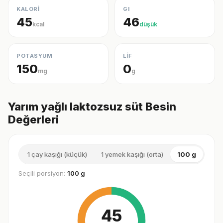
KALORİ
GI
45
46
kcal
düşük
POTASYUM
LİF
150
0
mg
g
Yarım yağlı laktozsuz süt Besin
Değerleri
1 çay kaşığı (küçük)
1 yemek kaşığı (orta)
100 g
1 su
Seçili porsiyon:
100 g
45