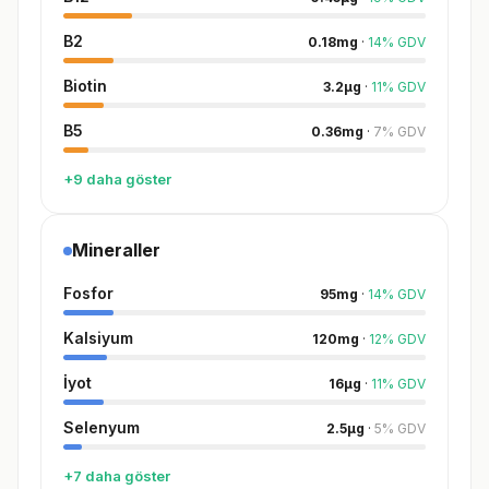
B2
0.18
mg
·
14
%
GDV
Biotin
3.2
µg
·
11
%
GDV
B5
0.36
mg
·
7
%
GDV
+9 daha göster
Mineraller
Fosfor
95
mg
·
14
%
GDV
Kalsiyum
120
mg
·
12
%
GDV
İyot
16
µg
·
11
%
GDV
Selenyum
2.5
µg
·
5
%
GDV
+7 daha göster