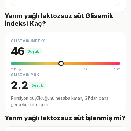
Yarım yağlı laktozsuz süt Glisemik
İndeksi Kaç?
GLİSEMİK İNDEKS
46
Düşük
0 Düşük
55
70
100
GLİSEMİK YÜK
2.2
Düşük
Porsiyon büyüklüğünü hesaba katan, GI'dan daha
gerçekçi bir ölçüm.
Yarım yağlı laktozsuz süt İşlenmiş mi?