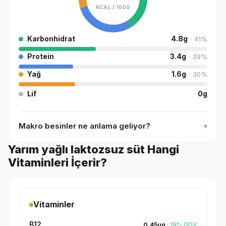
KCAL /
100G
Karbonhidrat
4.8
g
·
41
%
Protein
3.4
g
·
29
%
Yağ
1.6
g
·
30
%
Lif
0
g
Makro besinler ne anlama geliyor?
▾
Yarım yağlı laktozsuz süt Hangi
Vitaminleri İçerir?
Vitaminler
B12
0.45
µg
·
19
%
GDV