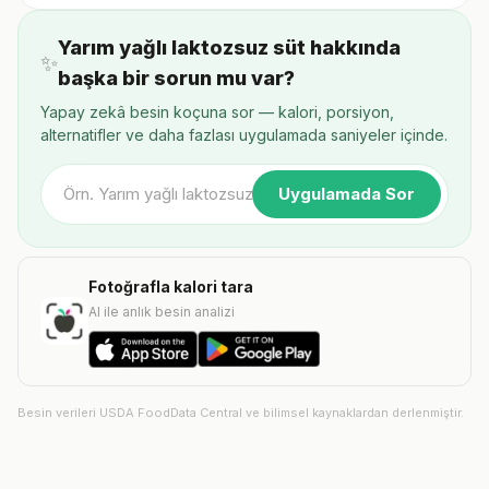
Yarım yağlı laktozsuz süt hakkında
✨
başka bir sorun mu var?
Yapay zekâ besin koçuna sor — kalori, porsiyon,
alternatifler ve daha fazlası uygulamada saniyeler içinde.
Uygulamada Sor
Fotoğrafla kalori tara
AI ile anlık besin analizi
Besin verileri USDA FoodData Central ve bilimsel kaynaklardan derlenmiştir.