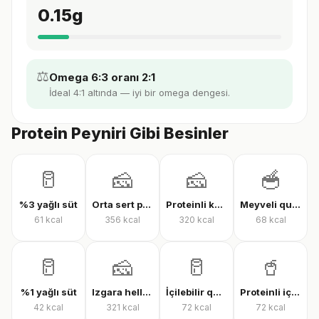
0.15
g
⚖️
Omega 6:3 oranı 2:1
İdeal 4:1 altında — iyi bir omega dengesi.
Protein Peyniri Gibi Besinler
🥛
🧀
🧀
🥣
%3 yağlı süt
Orta sert peynir
Proteinli kaşar peyniri
Meyveli quark yoğurt
61
kcal
356
kcal
320
kcal
68
kcal
🥛
🧀
🥛
🥤
%1 yağlı süt
Izgara hellim
İçilebilir quark
Proteinli içilebilir quark
42
kcal
321
kcal
72
kcal
72
kcal