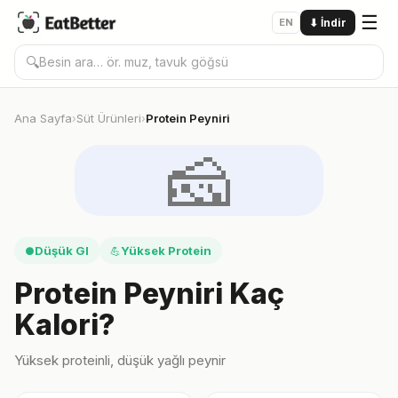
☰
EN
⬇
İndir
🔍
Ana Sayfa
Süt Ürünleri
Protein Peyniri
›
›
🧀
Düşük GI
Yüksek Protein
●
💪
Protein Peyniri Kaç
Kalori?
Yüksek proteinli, düşük yağlı peynir