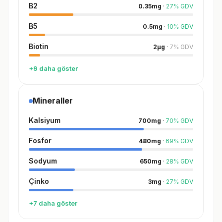
B2
0.35
mg
·
27
%
GDV
B5
0.5
mg
·
10
%
GDV
Biotin
2
µg
·
7
%
GDV
+9 daha göster
Mineraller
Kalsiyum
700
mg
·
70
%
GDV
Fosfor
480
mg
·
69
%
GDV
Sodyum
650
mg
·
28
%
GDV
Çinko
3
mg
·
27
%
GDV
+7 daha göster