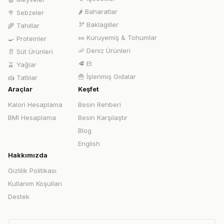
🌶️
Baharatlar
🥦
Sebzeler
🫘
Baklagiller
🌾
Tahıllar
🥜
Kuruyemiş & Tohumlar
🍳
Proteinler
🦐
Deniz Ürünleri
🥛
Süt Ürünleri
🥩
Et
🫒
Yağlar
🍟
İşlenmiş Gıdalar
🍰
Tatlılar
Araçlar
Keşfet
Kalori Hesaplama
Besin Rehberi
BMI Hesaplama
Besin Karşılaştır
Blog
English
Hakkımızda
Gizlilik Politikası
Kullanım Koşulları
Destek