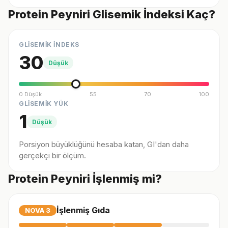
Protein Peyniri Glisemik İndeksi Kaç?
GLİSEMİK İNDEKS
30
Düşük
0 Düşük
55
70
100
GLİSEMİK YÜK
1
Düşük
Porsiyon büyüklüğünü hesaba katan, GI'dan daha
gerçekçi bir ölçüm.
Protein Peyniri İşlenmiş mi?
İşlenmiş Gıda
NOVA
3