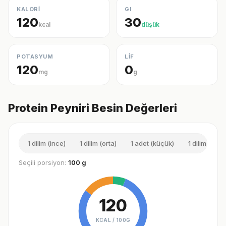
KALORİ
GI
120
30
kcal
düşük
POTASYUM
LİF
120
0
mg
g
Protein Peyniri Besin Değerleri
1 dilim (ince)
1 dilim (orta)
1 adet (küçük)
1 dilim (kalın
Seçili porsiyon:
100 g
120
KCAL /
100G