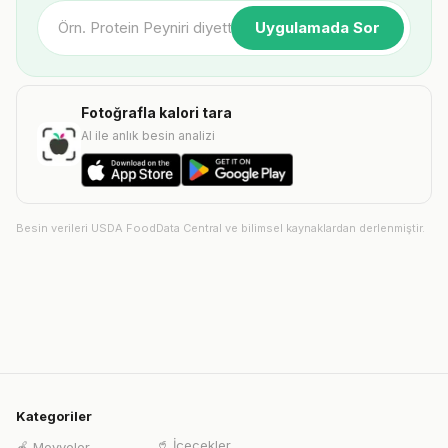
Uygulamada Sor
Fotoğrafla kalori tara
AI ile anlık besin analizi
Besin verileri USDA FoodData Central ve bilimsel kaynaklardan derlenmiştir.
Kategoriler
🥤
İçecekler
🍎
Meyveler