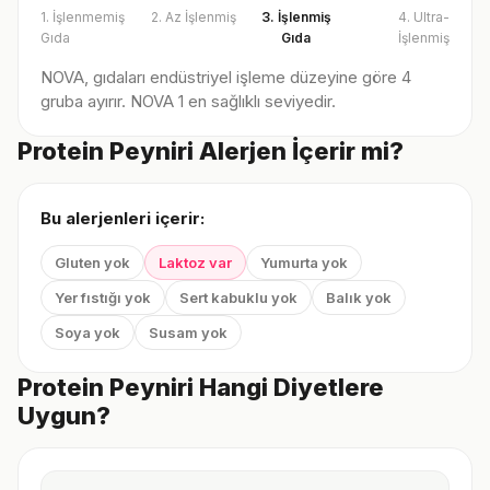
1. İşlenmemiş
2. Az İşlenmiş
3. İşlenmiş
4. Ultra-
Gıda
Gıda
İşlenmiş
NOVA, gıdaları endüstriyel işleme düzeyine göre 4
gruba ayırır. NOVA 1 en sağlıklı seviyedir.
Protein Peyniri Alerjen İçerir mi?
Bu alerjenleri içerir:
Gluten yok
Laktoz var
Yumurta yok
Yer fıstığı yok
Sert kabuklu yok
Balık yok
Soya yok
Susam yok
Protein Peyniri Hangi Diyetlere
Uygun?