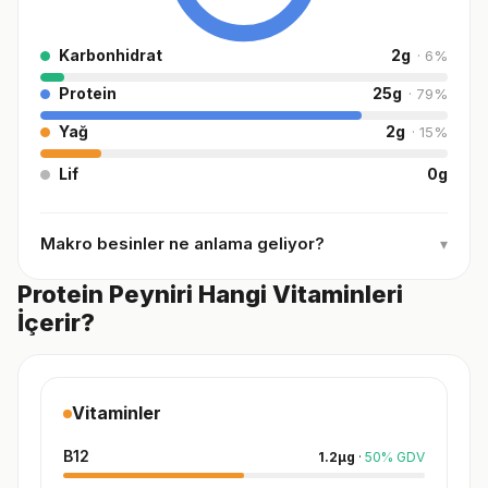
Karbonhidrat
2
g
·
6
%
Protein
25
g
·
79
%
Yağ
2
g
·
15
%
Lif
0
g
Makro besinler ne anlama geliyor?
▾
Protein Peyniri Hangi Vitaminleri
İçerir?
Vitaminler
B12
1.2
µg
·
50
%
GDV