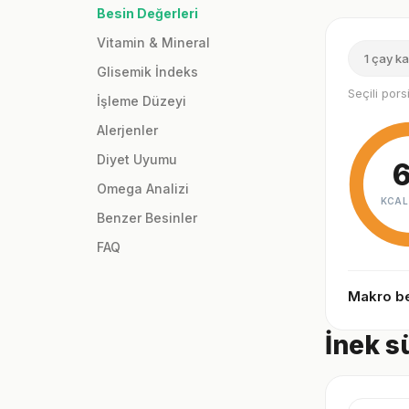
Besin Değerleri
Vitamin & Mineral
1 çay ka
Glisemik İndeks
Seçili por
İşleme Düzeyi
Alerjenler
Diyet Uyumu
Omega Analizi
KCAL
Benzer Besinler
FAQ
Makro be
İnek s