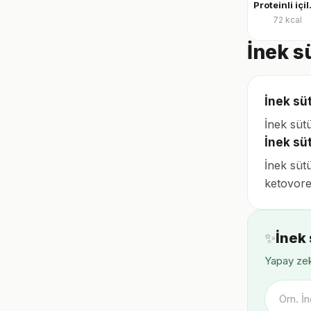
Protei
72
kcal
İnek s
İnek süt
İnek süt
İnek sü
İnek sütü
ketovore
✨
İnek
Yapay zek