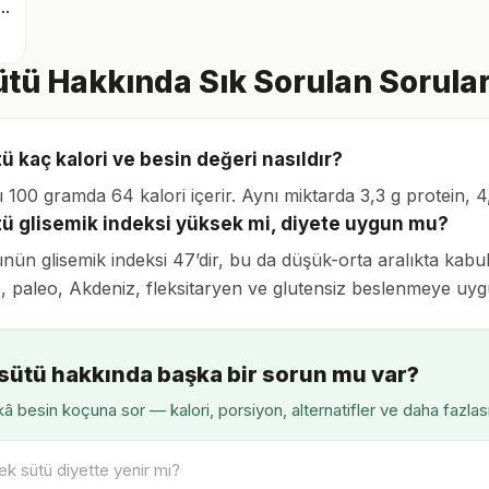
nli içilebilir quark
ütü Hakkında Sık Sorulan Sorula
ü kaç kalori ve besin değeri nasıldır?
ü 100 gramda 64 kalori içerir. Aynı miktarda 3,3 g protein, 
tü glisemik indeksi yüksek mi, diyete uygun mu?
nün glisemik indeksi 47’dir, bu da düşük-orta aralıkta kabul
, paleo, Akdeniz, fleksitaryen ve glutensiz beslenmeye uygun
 sütü hakkında başka bir sorun mu var?
â besin koçuna sor — kalori, porsiyon, alternatifler ve daha fazlas