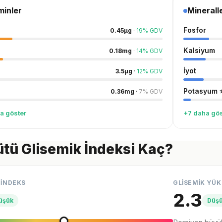
minler
Minerall
Fosfor
0.45
µg
·
19
%
GDV
Kalsiyum
0.18
mg
·
14
%
GDV
İyot
3.5
µg
·
12
%
GDV
Potasyum
0.36
mg
·
7
%
GDV
a göster
+7 daha gös
ütü Glisemik İndeksi Kaç?
 İNDEKS
GLİSEMİK YÜK
2.3
üşük
Düş