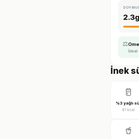
DOYMU
2.3
⚖️
Omeg
İdeal 
İnek s
🥛
%3 yağlı s
61
kcal
🥤