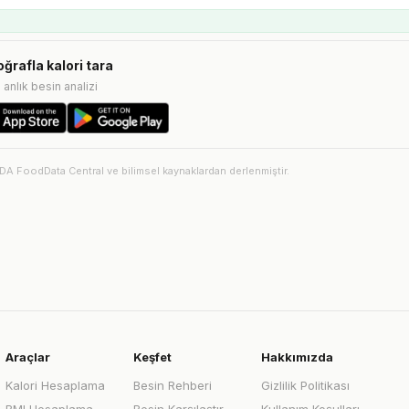
oğrafla kalori tara
e anlık besin analizi
SDA FoodData Central ve bilimsel kaynaklardan derlenmiştir.
Araçlar
Keşfet
Hakkımızda
Kalori Hesaplama
Besin Rehberi
Gizlilik Politikası