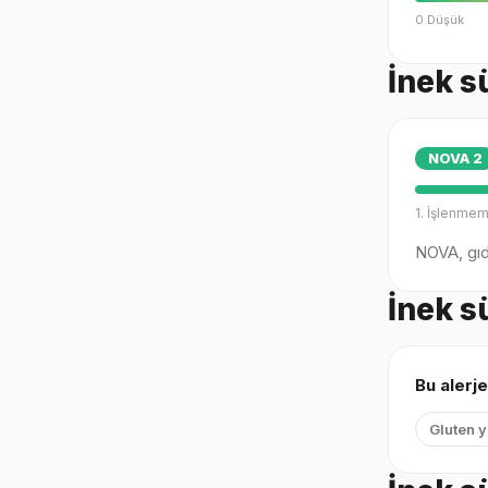
0 Düşük
İnek s
NOVA
2
1. İşlenmem
NOVA, gıda
İnek s
Bu alerje
Gluten 