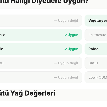
ütü Hangi Diyetlere Uygun?
Vejetarye
— Uygun değil
siz
Laktozsuz
✓ Uygun
iz
Paleo
✓ Uygun
30
DASH
— Uygun değil
Low FOD
— Uygun değil
ütü Yağ Değerleri