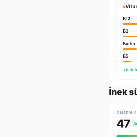
Vita
B12
B2
Biotin
B5
+9 dah
İnek s
GLİSEMİK
47
D