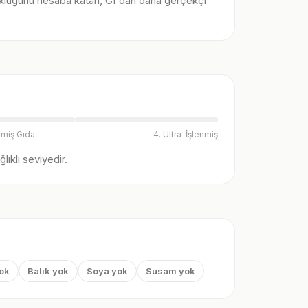
klüğünü hesaba katan, GI'dan daha gerçekçi
nmiş Gıda
4. Ultra-İşlenmiş
ıklı seviyedir.
yok
Balık yok
Soya yok
Susam yok