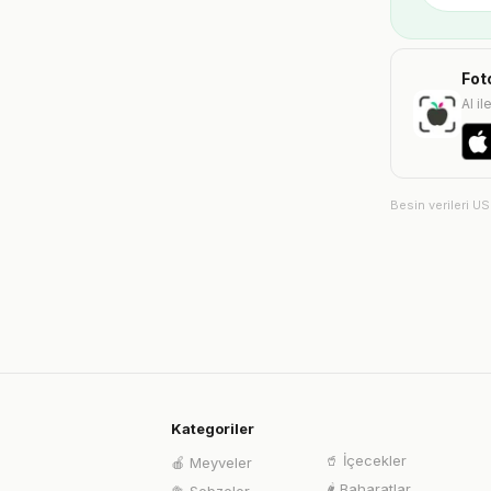
Fot
AI il
Besin verileri U
Kategoriler
🥤
İçecekler
🍎
Meyveler
🌶️
Baharatlar