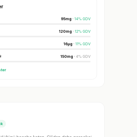
er
95
mg
·
14
%
GDV
120
mg
·
12
%
GDV
16
µg
·
11
%
GDV
⭐
150
mg
·
4
%
GDV
ter
ük