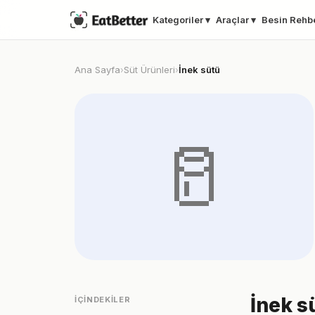
Kategoriler ▾
Araçlar ▾
Besin Rehb
Ana Sayfa
Süt Ürünleri
İnek sütü
›
›
🥛
İnek s
İÇINDEKILER