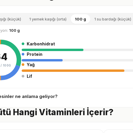
şığı (küçük)
1 yemek kaşığı (orta)
100 g
1 su bardağı (küçük)
siyon:
100 g
Karbonhidrat
64
Protein
Yağ
 /
100G
Lif
sinler ne anlama geliyor?
ütü Hangi Vitaminleri İçerir?