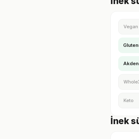
İnek s
Vegan
Gluten
Akden
Whole
Keto
İnek s