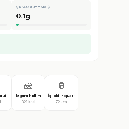
ÇOKLU DOYMAMIŞ
0.1
g
🧀
🥛
 süt
Izgara hellim
İçilebilir quark
l
321
kcal
72
kcal