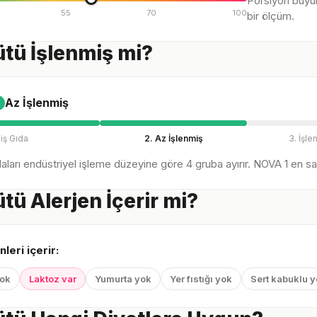
Porsiyon büyü
55
70
100
bir ölçüm.
ütü İşlenmiş mi?
Az İşlenmiş
iş Gıda
2. Az İşlenmiş
3. İşle
ları endüstriyel işleme düzeyine göre 4 gruba ayırır. NOVA 1 en sağl
ütü Alerjen İçerir mi?
nleri içerir:
yok
Laktoz var
Yumurta yok
Yer fıstığı yok
Sert kabuklu 