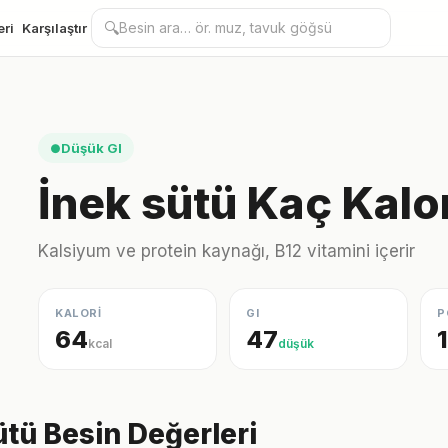
🔍
eri
Karşılaştır
Düşük GI
●
İnek sütü Kaç Kalo
Kalsiyum ve protein kaynağı, B12 vitamini içerir
KALORİ
GI
P
64
47
kcal
düşük
ütü Besin Değerleri