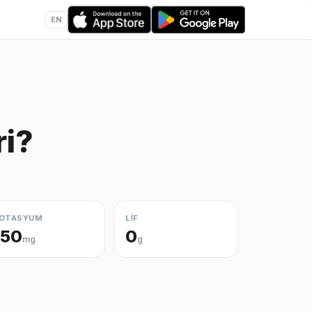
EN
ri?
OTASYUM
LİF
150
0
mg
g