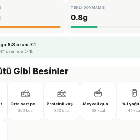
Ş
TEKLİ DOYMAMIŞ
g
0.8
g
a 6:3 oranı 7:1
4:1 üzerinde (7:1).
ütü Gibi Besinler
🧀
🧀
🥣
🥛
üt
Orta sert peynir
Proteinli kaşar peyniri
Meyveli quark yoğurt
%1 yağlı
356
kcal
320
kcal
68
kcal
42
kca