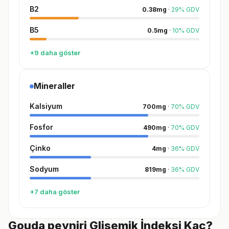
B2
0.38
mg
·
29
%
GDV
B5
0.5
mg
·
10
%
GDV
+9 daha göster
Mineraller
Kalsiyum
700
mg
·
70
%
GDV
Fosfor
490
mg
·
70
%
GDV
Çinko
4
mg
·
36
%
GDV
Sodyum
819
mg
·
36
%
GDV
+7 daha göster
Gouda peyniri Glisemik İndeksi Kaç?