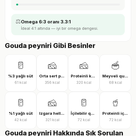
⚖️
Omega 6:3 oranı 3.3:1
İdeal 4:1 altında — iyi bir omega dengesi.
Gouda peyniri Gibi Besinler
🥛
🧀
🧀
🥣
%3 yağlı süt
Orta sert peynir
Proteinli kaşar peyniri
Meyveli quark yoğurt
61
kcal
356
kcal
320
kcal
68
kcal
🥛
🧀
🥛
🥤
%1 yağlı süt
Izgara hellim
İçilebilir quark
Proteinli içilebilir quark
42
kcal
321
kcal
72
kcal
72
kcal
Gouda peyniri Hakkında Sık Sorulan