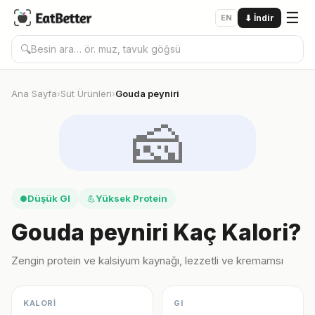
☰
EN
⬇
İndir
🔍
Ana Sayfa
Süt Ürünleri
Gouda peyniri
›
›
🧀
Düşük GI
Yüksek Protein
●
💪
Gouda peyniri Kaç Kalori?
Zengin protein ve kalsiyum kaynağı, lezzetli ve kremamsı
KALORİ
GI