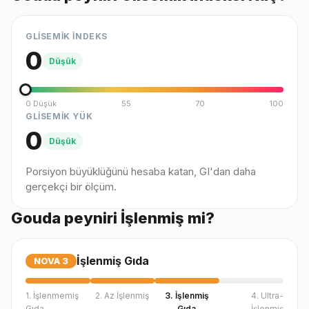
GLİSEMİK İNDEKS
0
Düşük
0 Düşük
55
70
100
GLİSEMİK YÜK
0
Düşük
Porsiyon büyüklüğünü hesaba katan, GI'dan daha
gerçekçi bir ölçüm.
Gouda peyniri İşlenmiş mi?
İşlenmiş Gıda
NOVA
3
1. İşlenmemiş
2. Az İşlenmiş
3. İşlenmiş
4. Ultra-
Gıda
Gıda
İşlenmiş