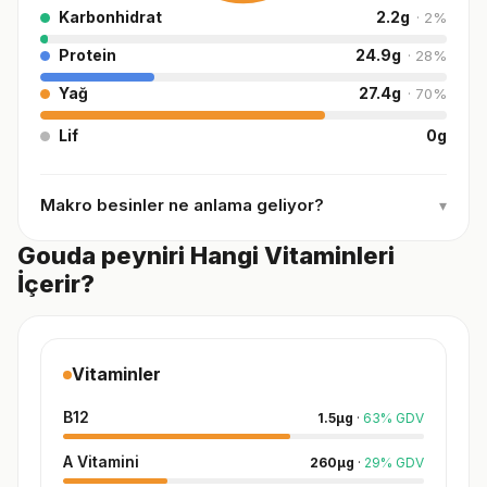
Karbonhidrat
2.2
g
·
2
%
Protein
24.9
g
·
28
%
Yağ
27.4
g
·
70
%
Lif
0
g
Makro besinler ne anlama geliyor?
▾
Gouda peyniri Hangi Vitaminleri
İçerir?
Vitaminler
B12
1.5
µg
·
63
%
GDV
A Vitamini
260
µg
·
29
%
GDV