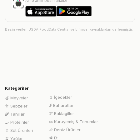
AI ile anlık besin analizi
Besin verileri USDA FoodData Central ve bilimsel kaynaklardan derlenmiştir.
Kategoriler
🥤
İçecekler
🍎
Meyveler
🌶️
Baharatlar
🥦
Sebzeler
🫘
Baklagiller
🌾
Tahıllar
🥜
Kuruyemiş & Tohumlar
🍳
Proteinler
🦐
Deniz Ürünleri
🥛
Süt Ürünleri
🥩
Et
🫒
Yağlar