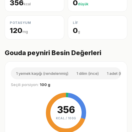
356
0
kcal
düşük
POTASYUM
LİF
120
0
mg
g
Gouda peyniri Besin Değerleri
1 yemek kaşığı (rendelenmiş)
1 dilim (ince)
1 adet (küçük
Seçili porsiyon:
100 g
356
KCAL /
100G