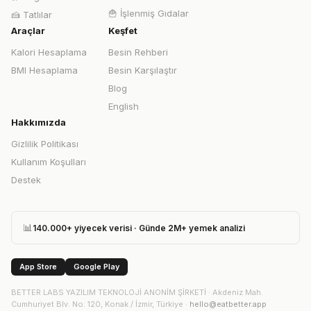
🍟
İşlenmiş Gıdalar
🍰
Tatlılar
Araçlar
Keşfet
Kalori Hesaplama
Besin Rehberi
BMI Hesaplama
Besin Karşılaştır
Blog
English
Hakkımızda
Gizlilik Politikası
Kullanım Koşulları
Destek
📊
140.000+ yiyecek verisi · Günde 2M+ yemek analizi
App Store
Google Play
BETTER LABS YAZILIM TEKNOLOJİ ANONİM ŞİRKETİ
·
Akdeniz Mah.
Cumhuriyet Blv. No: 120, Konak / İzmir, Türkiye
·
hello@eatbetter.app